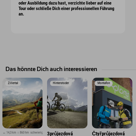
oder Ausbildung dazu hast, verzichte lieber auf eine
Tour oder schließe Dich einer professionellen Führung
an.
Das könnte Dich auch interessieren
Zillertal
Hinterstoder
Montafon
↔ 14,3 km
↕ 860 hm
schwierig
3průjezdová
Čtyřprůjezdová