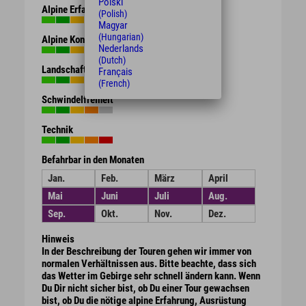
Polski
Alpine Erfahrung
(Polish)
Magyar
(Hungarian)
Alpine Kondition
Nederlands
(Dutch)
Landschaft
Français
(French)
Schwindelfreiheit
Technik
Befahrbar in den Monaten
Jan.
Feb.
März
April
Mai
Juni
Juli
Aug.
Sep.
Okt.
Nov.
Dez.
Hinweis
In der Beschreibung der Touren gehen wir immer von
normalen Verhältnissen aus. Bitte beachte, dass sich
das Wetter im Gebirge sehr schnell ändern kann. Wenn
Du Dir nicht sicher bist, ob Du einer Tour gewachsen
bist, ob Du die nötige alpine Erfahrung, Ausrüstung