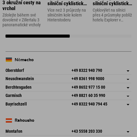
3 okružní cesty na
silniční cyklistická
silniční cyklistická
vrchol
túra
túra ve
Více než 3 průjezdy na
Cyklovýlet na silnici
Vorarlbersku
Zdolejte během své
silničním kole kolem
přes 4 průsmyky poblíž
dovolené v Zillertalu 3
Hinterstoderu
hotelu Explorer v
panoramatické vrcholy
Montafonu
Německo
Oberstdorf
+49 8322 940 790
An der Breitach 3
Uložit adresu
Neuschwanstein
+49 8361 998 9000
87538 Fischen I. Allgäu
Informace o příjezdu
An der Riese 45
Uložit adresu
Německo
Objednat
Berchtesgaden
+49 8652 977 15 00
87484 Nesselwang im Allgäu
Informace o příjezdu
Odeslat e-mail
Hofreitstr. 7
Uložit adresu
Německo
Objednat
Garmisch
+49 8821 60 35 990
83471 Schönau am Königssee
Informace o příjezdu
Odeslat e-mail
Frickenstraße 22
Uložit adresu
Německo
Objednat
Bayrischzell
+49 8322 940 794 45
82490 Farchant
Informace o příjezdu
Odeslat e-mail
Seebergstr. 17
Uložit adresu
Německo
Objednat
83735 Bayrischzell
Informace o příjezdu
Odeslat e-mail
Německo
Objednat
Rakousko
Odeslat e-mail
Montafon
+43 5558 203 330