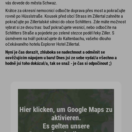
vás dovede do města Schwaz.
Krátce za okresní nemocnicí odbočte doprava přes most a pokračujte
rovně po Hüsslstraße. Kousek před obcí Strass im Zillertal zahněte a
pokračujte po Zillertalské silnici do obce Schlitters. Zde máte možnost
vybrat si ze dvou tras: buď pokračujete vesnicí, nebo odbočíte na
Schlitters Straße a pojedete po zelené stezce podél řeky Ziller. S
úsměvem na tváři pokračujete do Kaltenbachu, vašeho dlouho
očekávaného hotelu Explorer Hotel Zillertal.
Nyní je čas dorazit, zhluboka se nadechnout a odměnit se
osvěžujícím nápojem u baru! Dnes jsi ze sebe vydal/a všechno a
hodně jsi toho dokázal/a, tak se snaž - je čas si odpočinout ;)
Hier klicken, um Google Maps zu
aktivieren.
Es gelten unsere