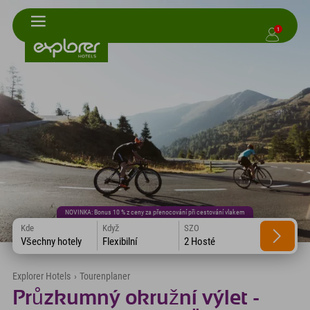
1
NOVINKA: Bonus 10 % z ceny za přenocování při cestování vlakem
Kde
Když
SZO
Všechny hotely
Flexibilní
2 Hosté
Explorer Hotels
›
Tourenplaner
Průzkumný okružní výlet -