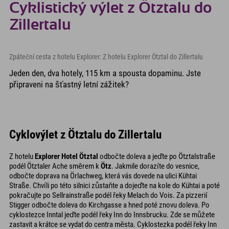
Cyklistický výlet z Ötztalu do
Zillertalu
Zpáteční cesta z hotelu Explorer: Z hotelu Explorer Ötztal do Zillertalu
Jeden den, dva hotely, 115 km a spousta dopaminu. Jste
připraveni na šťastný letní zážitek?
Cyklovýlet z Ötztalu do Zillertalu
Z hotelu
Explorer Hotel Ötztal
odbočte doleva a jeďte po Ötztalstraße
podél Ötztaler Ache směrem k
Ötz
. Jakmile dorazíte do vesnice,
odbočte doprava na Örlachweg, která vás dovede na ulici Kühtai
Straße. Chvíli po této silnici zůstaňte a dojeďte na kole do Kühtai a poté
pokračujte po Sellrainstraße podél řeky Melach do Vois. Za pizzerií
Stigger odbočte doleva do Kirchgasse a hned poté znovu doleva. Po
cyklostezce Inntal jeďte podél řeky Inn do Innsbrucku. Zde se můžete
zastavit a krátce se vydat do centra města. Cyklostezka podél řeky Inn