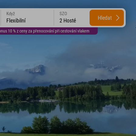
Když
SZO
Hledat
Flexibilní
2 Hosté
us 10 % z ceny za přenocování při cestování vlakem