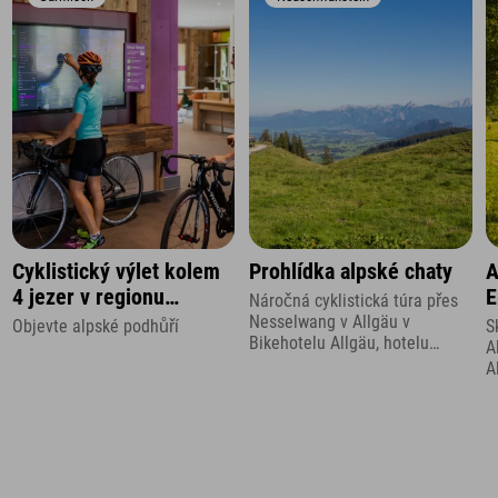
Cyklistický výlet kolem
Prohlídka alpské chaty
A
4 jezer v regionu
E
Náročná cyklistická túra přes
Zugspitze
Nesselwang v Allgäu v
Objevte alpské podhůří
S
Bikehotelu Allgäu, hotelu
A
Explorer.
A