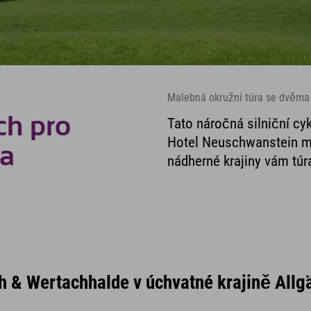
Malebná okružní túra se dvěma
ch pro
Tato náročná silniční cyk
Hotel Neuschwanstein m
la
nádherné krajiny vám túr
ch & Wertachhalde v úchvatné krajině Allg