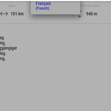
Français
délka
Nadmořská výška
(French)
101 km
940 m
ag.
ng,
rggängiger
lag.
ng,