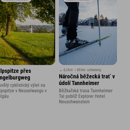
↔ 4,3 km
↕ 85 hm
schwierig
lpspitze přes
Náročná běžecká trať v
ngelburgweg
údolí Tannheimer
kvělý cyklistický výlet na
lpspitze v Nesselwangu v
Běžkařská trasa Tannheimer
llgäu
Tal poblíž Explorer Hotel
Neuschwanstein