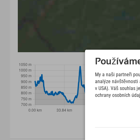
Používáme 
My a naši partneři po
analýze návštěvnosti 
v USA). Váš souhlas j
ochrany osobních úda