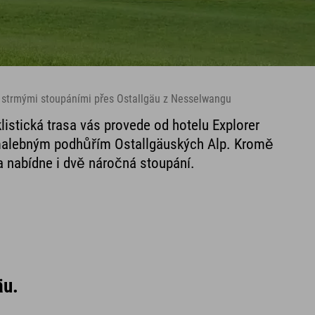
 strmými stoupáními přes Ostallgäu z Nesselwangu
listická trasa vás provede od hotelu Explorer
alebným podhůřím Ostallgäuských Alp. Kromě
a nabídne i dvě náročná stoupání.
äu.