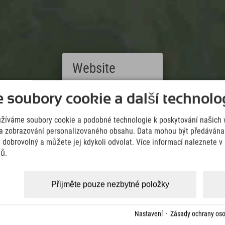
Website
Deutsch
soubory cookie a další technolog
(German)
Downloads
English
Wir übernehmen keine Haftung für die Richtigkeit, Vollständigke
užíváme soubory cookie a podobné technologie k poskytování našich 
(English)
Informationen. Wir empfehlen die Mitnahme einer zusätzlichen K
Italiano
a zobrazování personalizovaného obsahu. Data mohou být předávána 
(Italian)
e dobrovolný a můžete jej kdykoli odvolat. Více informací naleznete 
KML Download
GPX 
Čeština
jů.
(Czech)
Polski
(Polish)
Přijměte pouze nezbytné položky
Magyar
(Hungarian)
Nederlands
Nastavení
·
Zásady ochrany oso
(Dutch)