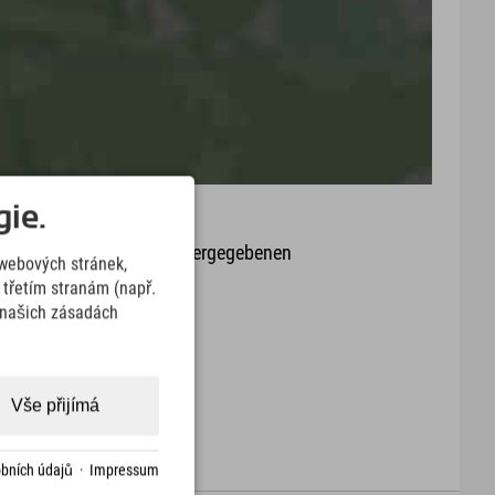
ie.
it oder Aktualität der wiedergegebenen
webových stránek,
arte.
třetím stranám (např.
v našich zásadách
Download
Vše přijímá
bních údajů
·
Impressum