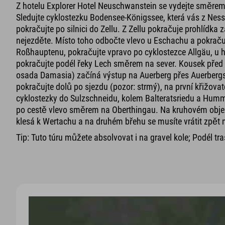
Z hotelu Explorer Hotel Neuschwanstein se vydejte směrem k
Sledujte cyklostezku Bodensee-Königssee, která vás z Ne
pokračujte po silnici do Zellu. Z Zellu pokračuje prohlí
nejezděte. Místo toho odbočte vlevo u Eschachu a pokraču
Roßhauptenu, pokračujte vpravo po cyklostezce Allgäu, u 
pokračujte podél řeky Lech směrem na sever. Kousek před
osada Damasia) začíná výstup na Auerberg přes Auerbergst
pokračujte dolů po sjezdu (pozor: strmý), na první křižova
cyklostezky do Sulzschneidu, kolem Balteratsriedu a Humme
po cestě vlevo směrem na Oberthingau. Na kruhovém objez
klesá k Wertachu a na druhém břehu se musíte vrátit zpět 
Tip: Tuto túru můžete absolvovat i na gravel kole; Podél tr