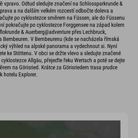
lně vpravo. Odtud sledujte značení na Schlossparkrunde &
prava a na dalším velkém rozcestí odbočte doleva a
kračujte po cyklostezce směrem na Füssen, ale do Füssenu
yní pokračujte po cyklostezce Forggensee na západ kolem
pflokrunde & Auerberg@adventure přes Lechbruck,
a Bernbeuren. V Bernbeurenu (kde se nacházela římská
ický výhled na alpské panorama a vydechnout si. Nyní
e ke Stöttenu. V obci se držte vlevo a sledujte značené
yklostezce Allgäu, přejeďte řeku Wertach a poté se dejte
em na Görisried. Krátce za Görisriedem trasa prudce
 hotelu Explorer.