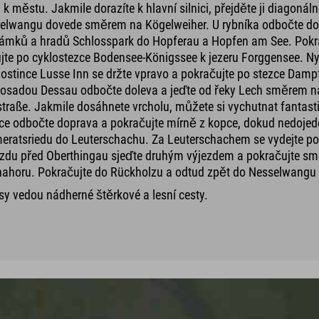
 městu. Jakmile dorazíte k hlavní silnici, přejděte ji diagoná
sselwangu dovede směrem na Kögelweiher. U rybníka odbočte do
dka zámků a hradů Schlosspark do Hopferau a Hopfen am See. Po
jte po cyklostezce Bodensee-Königssee k jezeru Forggensee. N
hostince Lusse Inn se držte vpravo a pokračujte po stezce Dam
 osadou Dessau odbočte doleva a jeďte od řeky Lech směrem n
raße. Jakmile dosáhnete vrcholu, můžete si vychutnat fantast
tce odbočte doprava a pokračujte mírně z kopce, dokud nedojedet
ratsriedu do Leuterschachu. Za Leuterschachem se vydejte po c
du před Oberthingau sjeďte druhým výjezdem a pokračujte směr
nahoru. Pokračujte do Rückholzu a odtud zpět do Nesselwangu k
asy vedou nádherné štěrkové a lesní cesty.