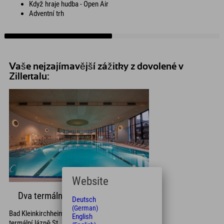
Když hraje hudba - Open Air
Adventní trh
Vaše nejzajímavější zážitky z dovolené v
Zillertalu:
Website
Dva termální lázně na výběr
Deutsch
(German)
Bad Kleinkirchheim nabízí dvoje termální lázně:
English
termální lázně St. Kathrein přímo naproti hotelu