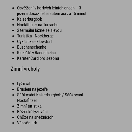
Osvěžení v horkých letních dnech – 3
jezera dosažitelná autem asi za 15 minut
Kaiserburgbob
Nockiflitzer na Turrachu
2 termální lázně se slevou
Turistika - Nockberge
Cyklistika - Flowdrail
Buschenschenke
Kluziště v Radentheinu
KärntenCard pro sezónu
Zimní vrcholy
Lyžovat
Bruslení na jezeře
Sáňkování Kaiserburgbob / Sáňkování
Nockiflitzer
Zimní turistika
Běžecké lyžování
Chůze na sněžnicích
Vánoční trh