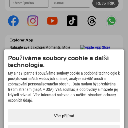
Explorer App
Nahrajte své #ExplorerMoments, Moje
Explorer To Go s přehledem rezervací,
seznamem míst, která chcete navštívit,
Používáme soubory cookie a další
přehledem restaurací a mnoha dalšími
technologie.
věcmi. Stáhněte si hned!
My a naši partneři používáme soubory cookie a podobné technologie k
poskytování našich webových stránek, analýze návštěvnosti a
Čas na chvilky objevitelů
zobrazování personalizovaného obsahu. Data mohou být předávána
třetím stranám (např. v USA). Váš souhlas je dobrovolný a můžete jej
166
4.634
km
kdykoli odvolat. Více informací naleznete v našich zásadách ochrany
Horská jezera a
Sjezdovky pro lyžování a
dobrodružné bazény
snowboarding
osobních údajů.
8.991
km
97
%
Stezky pro pěší turistiku a
Naši hosté nás doporučují
Vše přijímá
horolezectví