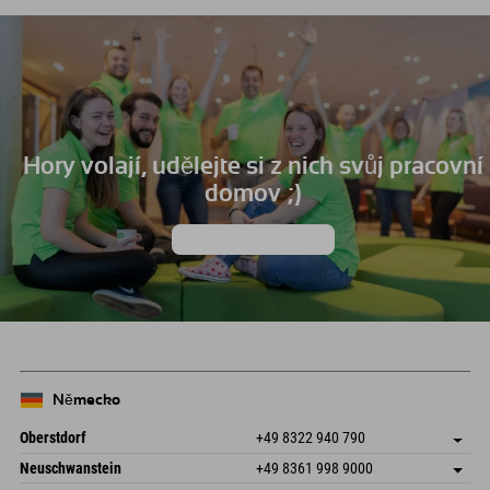
Hory volají, udělejte si z nich svůj pracovní
domov ;)
k pracovním místům
Německo
Oberstdorf
+49 8322 940 790
An der Breitach 3
Uložit adresu
Neuschwanstein
+49 8361 998 9000
87538 Fischen I. Allgäu
Informace o příjezdu