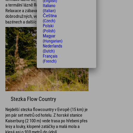
(English)
a termální lázně Römerbad jen pár kroků odtud.
Italiano
Relaxace a zábava se rozprostírají ve wellness,
(Italian)
Čeština
dobrodružných, venkovních a batolatých
(Czech)
bazénech a dalších.
Polski
(Polish)
Magyar
(Hungarian)
Nederlands
(Dutch)
Français
(French)
Stezka Flow Country
Nejdelší stezka flowcountry v Evropě (15 km) je
jen pár set metrů od hotelu. Z horské stanice
Kaiserburg (2 100 m) vede trasa po hřebeni přes
lesy a louky, klopené zatáčky a malá mola a
klesá asi o 910 metrů do údolí.