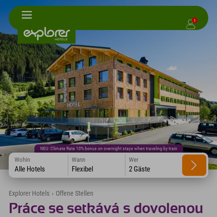
1
NEU: Climate Rate 10% bonus on overnight stays when traveling by train
Wohin
Wann
Wer
Alle Hotels
Flexibel
2 Gäste
Explorer Hotels
›
Offene Stellen
Práce se setkává s dovolenou