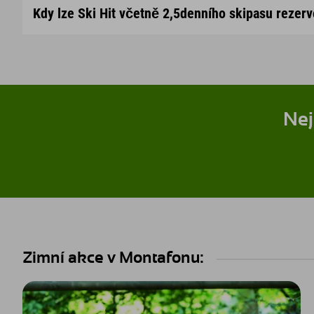
bezplatný lyžařský kurz
Kdy lze Ski Hit včetně 2,5denního skipasu rezerv
30. listopadu 2025 až 3. prosince 2025
7. prosince 2025 až 11. prosince 2025
Nej
14. prosince 2025 až 18. prosince 2025
12. ledna 2026 až 15. ledna 2026
18. ledna 2026 až 22. ledna 2026
16. března 2026 až 19. března 2026
22. března 2026 až 24. března 2026
Zimní akce v Montafonu:
29. března 2026 až 2. dubna 2026
5. dubna 2026 až 9. dubna 2026