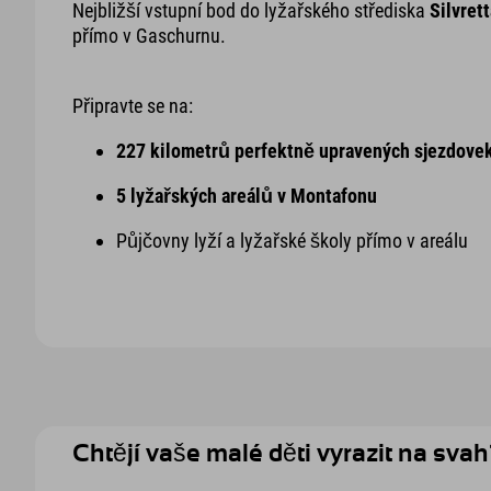
Nejbližší vstupní bod do lyžařského střediska
Silvret
přímo v Gaschurnu.
Připravte se na:
227 kilometrů perfektně upravených sjezdove
5 lyžařských areálů v Montafonu
Půjčovny lyží a lyžařské školy přímo v areálu
Chtějí vaše malé děti vyrazit na sva