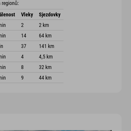
 regionů:
álenost
Vleky
Sjezdovky
min
2
2 km
min
14
64 km
in
37
141 km
min
4
4,5 km
min
8
32 km
min
9
44 km