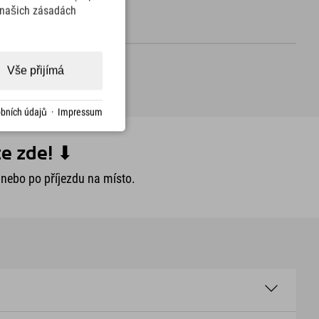
v našich zásadách
Vše přijímá
bních údajů
·
Impressum
e zde! ⬇︎
nebo po příjezdu na místo.