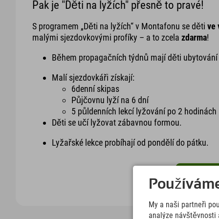
Pak je "Děti na lyžích" přesně to pravé!
S programem „Děti na lyžích“ v Montafonu se děti
ve 
malými sjezdovkovými profíky – a to zcela
zdarma
!
Během propagačních týdnů mají děti ubytování 
Malí sjezdovkáři získají:
6denní skipas
Půjčovnu lyží na 6 dní
5 půldenních lekcí lyžování po 2 hodinách
Děti se učí lyžovat zábavnou formou.
Lyžařské lekce probíhají od pondělí do pátku.
Další info
Používáme 
My a naši partneři po
analýze návštěvnosti 