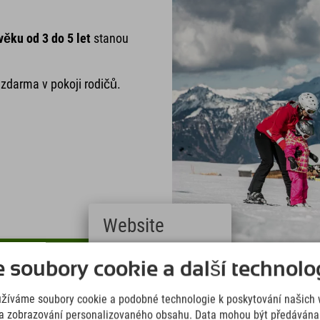
věku od 3 do 5 let
stanou
zdarma v pokoji rodičů.
Website
rmace jsou k dispozici zde!
Deutsch
soubory cookie a další technolog
(German)
English
užíváme soubory cookie a podobné technologie k poskytování našich 
(English)
Italiano
a zobrazování personalizovaného obsahu. Data mohou být předávána 