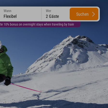
Wann
Wer
Suchen
Flexibel
2 Gäste
te 10% bonus on overnight stays when traveling by train