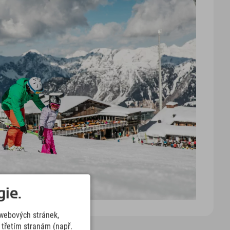
ie.
webových stránek,
třetím stranám (např.