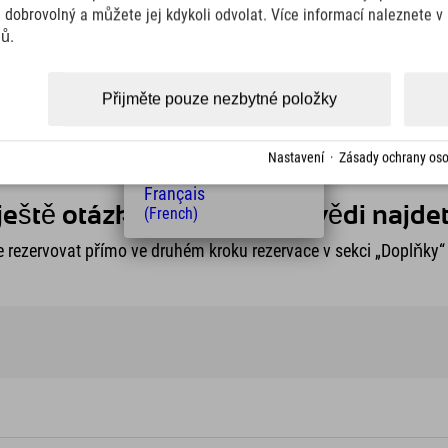
(Italian)
e dobrovolný a můžete jej kdykoli odvolat. Více informací naleznete 
Čeština
jů.
(Czech)
su
Polski
(Polish)
Přijměte pouze nezbytné položky
Magyar
(Hungarian)
Nederlands
Nastavení
·
Zásady ochrany oso
(Dutch)
Français
ještě otázky? - První odpovědi najdet
(French)
 rezervovat přímo ve druhém kroku rezervace v sekci „Doplňky“ 
rodinnou lyžařskou dovolenou bez stresu