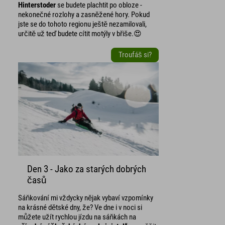
Hinterstoder
se budete plachtit po obloze -
nekonečné rozlohy a zasněžené hory. Pokud
jste se do tohoto regionu ještě nezamilovali,
určitě už teď budete cítit motýly v břiše.😍
Troufáš si?
Den 3 - Jako za starých dobrých
časů
Sáňkování mi vždycky nějak vybaví vzpomínky
na krásné dětské dny, že? Ve dne i v noci si
můžete užít rychlou jízdu na sáňkách na