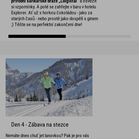
přírodní sáňkařské dráze „Loigistal“
a osvěžit
si vzpomínky. A poté se zahřejte v baru v hotelu
Explorer. Ať už s horkou čokoládou - jako za
starých časů - nebo prostě jako dospělí s ginem
;) Těšte se na perfektní zakončení dne!
Den 4 - Zábava na stezce
Nemáte dnes chuť jet lanovkou? Pak je pro vás