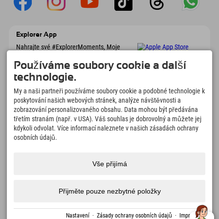
Explorer App
Nahrajte své #ExplorerMoments, Moje
Explorer To Go s přehledem rezervací,
seznamem míst, která chcete navštívit,
Používáme soubory cookie a další
přehledem restaurací a mnoha dalšími
technologie.
věcmi. Stáhněte si hned!
My a naši partneři používáme soubory cookie a podobné technologie k
poskytování našich webových stránek, analýze návštěvnosti a
Čas na chvilky objevitelů
zobrazování personalizovaného obsahu. Data mohou být předávána
třetím stranám (např. v USA). Váš souhlas je dobrovolný a můžete jej
166
4.634
km
kdykoli odvolat. Více informací naleznete v našich zásadách ochrany
Horská jezera a
Sjezdovky pro lyžování a
dobrodružné bazény
snowboarding
osobních údajů.
8.991
km
97
%
Stezky pro pěší turistiku a
Naši hosté nás doporučují
Vše přijímá
horolezectví
Přijměte pouze nezbytné položky
Impressum
Ochrana
Přístupnost
tisk
Certifikáty
Volná
Čeština
dat
udržitelnosti
místa
Nastavení
·
Zásady ochrany osobních údajů
·
Impressum