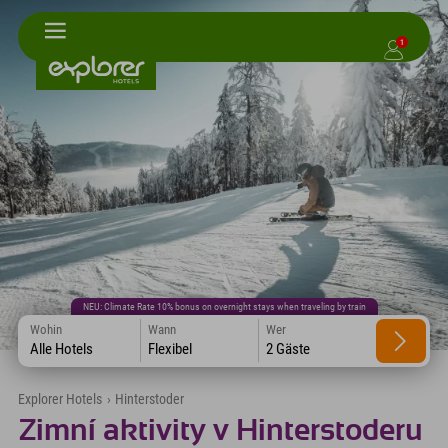
1
NEU: Climate Rate 10% bonus on overnight stays when traveling by train
Wohin
Wann
Wer
Alle Hotels
Flexibel
2 Gäste
Explorer Hotels
›
Hinterstoder
Zimní aktivity v Hinterstoderu