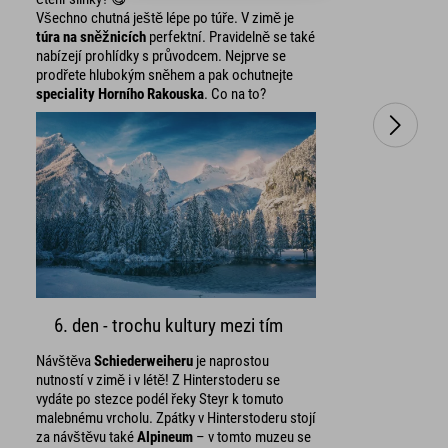
Všechno chutná ještě lépe po túře. V zimě je
túra na sněžnicích
perfektní. Pravidelně se také
nabízejí prohlídky s průvodcem. Nejprve se
prodřete hlubokým sněhem a pak ochutnejte
speciality Horního Rakouska
. Co na to?
6. den - trochu kultury mezi tím
Návštěva
Schiederweiheru
je naprostou
nutností v zimě i v létě! Z Hinterstoderu se
vydáte po stezce podél řeky Steyr k tomuto
malebnému vrcholu. Zpátky v Hinterstoderu stojí
za návštěvu také
Alpineum
– v tomto muzeu se