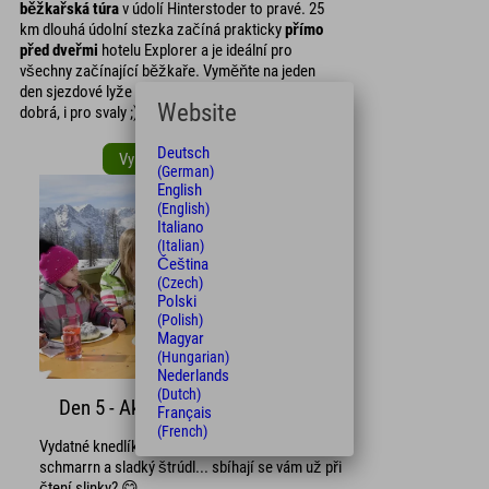
běžkařská túra
v údolí Hinterstoder to pravé. 25
km dlouhá údolní stezka začíná prakticky
přímo
před dveřmi
hotelu Explorer a je ideální pro
všechny začínající běžkaře. Vyměňte na jeden
den sjezdové lyže za běžky. Rozmanitost je
Website
dobrá, i pro svaly ;)
Deutsch
Vyrazte na běžkařskou stopu!
(German)
English
(English)
Italiano
(Italian)
Čeština
(Czech)
Polski
(Polish)
Magyar
(Hungarian)
Nederlands
(Dutch)
Den 5 - Aktivní a zábavný
Français
(French)
Vydatné knedlíky, linecký dort, císařský
schmarrn a sladký štrúdl... sbíhají se vám už při
čtení slinky? 😋