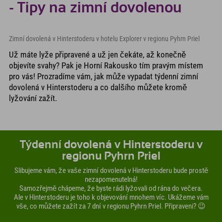
- Tipy na zimní dovolenou
Zimní dovolená v Hinterstoderu v hotelu Explorer v regionu Pyhrn Priel
Už máte lyže připravené a už jen čekáte, až konečně
objevíte svahy? Pak je Horní Rakousko tím pravým místem
pro vás! Prozradíme vám, jak může vypadat týdenní zimní
dovolená v Hinterstoderu a co dalšího můžete kromě
lyžování zažít.
Týdenní dovolená v Hinterstoderu v
regionu Pyhrn Priel
Slibujeme vám, že vaše zimní dovolená v Hinterstoderu bude prostě
nezapomenutelná!
Samozřejmě chápeme, že byste rádi lyžovali od rána do večera.
Ale v Hinterstoderu je toho k objevování mnohem víc. Ukážeme vám
vše, co můžete zažít za 7 dní v regionu Pyhrn Priel. Připraveni? 😉