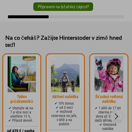
Připraveni na lyžařský zájezd?
Na co čekáš? Zažijte Hinterstoder v zimě hned
teď!
Týden
Aktivní nabídka
Šťastná rodinná
průzkumníků
nabídka
✔ 10% bonus
✔ od 3 nocí
✔ Ubytujte se na
✔ 1 dítě do 17 let
✔ možnost
7 a více nocí a
zdarma nebo
rezervace na jaře,
ušetřete 15 %.
sleva až 50 % na
v létě a na
✔ Příjezd denně.
další dětský pokoj
podzim
✔ Omezená
nabídka
od 439 € / osoba