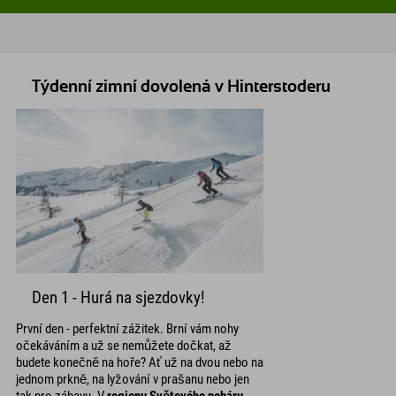
Týdenní zimní dovolená v Hinterstoderu
Den 1 - Hurá na sjezdovky!
První den - perfektní zážitek. Brní vám nohy
očekáváním a už se nemůžete dočkat, až
budete konečně na hoře? Ať už na dvou nebo na
jednom prkně, na lyžování v prašanu nebo jen
tak pro zábavu. V
regionu Světového poháru