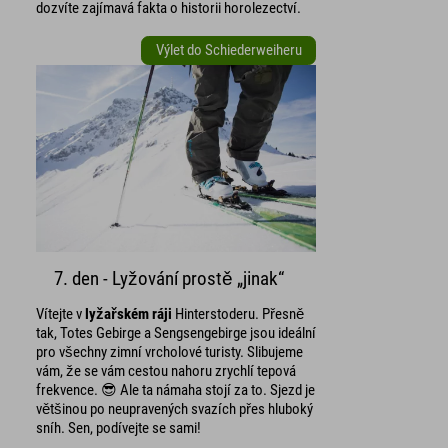
dozvíte zajímavá fakta o historii horolezectví.
Výlet do Schiederweiheru
7. den - Lyžování prostě „jinak“
Vítejte v
lyžařském ráji
Hinterstoderu. Přesně
tak, Totes Gebirge a Sengsengebirge jsou ideální
pro všechny zimní vrcholové turisty. Slibujeme
vám, že se vám cestou nahoru zrychlí tepová
frekvence. 😎 Ale ta námaha stojí za to. Sjezd je
většinou po neupravených svazích přes hluboký
sníh. Sen, podívejte se sami!