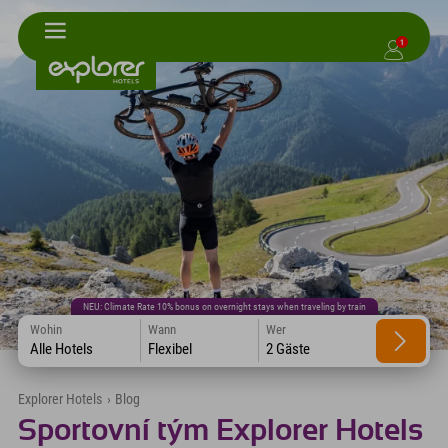
1
NEU: Climate Rate 10% bonus on overnight stays when traveling by train
Wohin
Wann
Wer
Alle Hotels
Flexibel
2 Gäste
Explorer Hotels
›
Blog
Sportovní tým Explorer Hotels