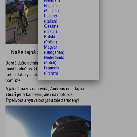
(German)
English
(English)
Italiano
(Italian)
Čeština
(Czech)
Polski
(Polish)
Magyar
Naše tajná zbraň Andreas 🤫
(Hungarian)
Nederlands
(Dutch)
Dobrá duše administrativy. Andreas si s námi
Français
musí hodně prožít! Tiskové objednávky, balíčky,
(French)
četné dotazy a tak dále, Andreas vám vždycky
pomůže!
A jak už název napovídá, Andreas není
tajná
zbraň
jen v kanceláři, ale i na motorce!
Trpělivost a vytrvalost jsou zde zaručeny!