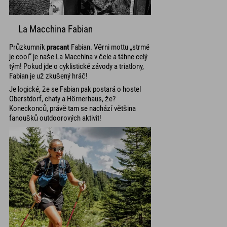
La Macchina Fabian
Průzkumník
pracant
Fabian. Věrni mottu „strmé
je cool“ je naše La Macchina v čele a táhne celý
tým! Pokud jde o cyklistické závody a triatlony,
Fabian je už zkušený hráč!
Je logické, že se Fabian pak postará o hostel
Oberstdorf, chaty a Hörnerhaus, že?
Koneckonců, právě tam se nachází většina
fanoušků outdoorových aktivit!