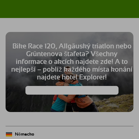
Bike Race 120, Allgäuský triatlon nebo
Grüntenova štafeta? Všechny
informace o akcích najdete zde! A to
nejlepší – poblíž každého místa konání
najdete hotel Explorer!
Chcete se dozvědět více o akcích v Allgäu? 🚵‍♀️
Německo