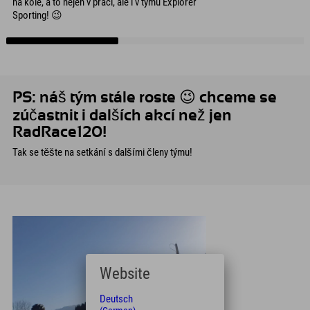
na kole, a to nejen v práci, ale i v týmu Explorer
Sporting! 😉
PS: náš tým stále roste 😉 chceme se
zúčastnit i dalších akcí než jen
RadRace120!
Tak se těšte na setkání s dalšími členy týmu!
Website
Deutsch