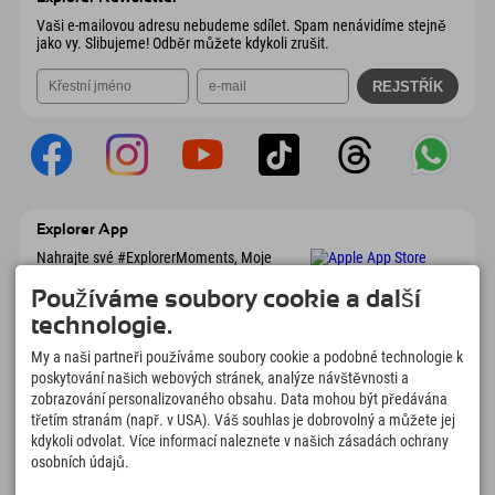
Odeslat e-mail
Vaši e-mailovou adresu nebudeme sdílet. Spam nenávidíme stejně
jako vy. Slibujeme! Odběr můžete kdykoli zrušit.
Explorer App
Nahrajte své #ExplorerMoments, Moje
Explorer To Go s přehledem rezervací,
seznamem míst, která chcete navštívit,
Používáme soubory cookie a další
přehledem restaurací a mnoha dalšími
technologie.
věcmi. Stáhněte si hned!
My a naši partneři používáme soubory cookie a podobné technologie k
poskytování našich webových stránek, analýze návštěvnosti a
Čas na chvilky objevitelů
zobrazování personalizovaného obsahu. Data mohou být předávána
třetím stranám (např. v USA). Váš souhlas je dobrovolný a můžete jej
166
4.634
km
kdykoli odvolat. Více informací naleznete v našich zásadách ochrany
Horská jezera a
Sjezdovky pro lyžování a
dobrodružné bazény
snowboarding
osobních údajů.
8.991
km
97
%