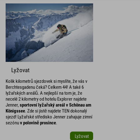
Lyžovat
Kolik kilometrů sjezdovek si myslíte, že vás v
Berchtesgadenu čeká? Celkem 44! A také 6
lyžařských areálů. A nejlepší na tom je, že
necelé 2 kilometry od hotelu Explorer najdete
Jenner,
sportovní lyžařský areál v Schönau am
Königssee
. Zde si jistě najdete TEN dokonalý
sjezd! Lyžařské středisko Jenner zahajuje zimní
sezónu
v polovině prosince
.
Lyžovat