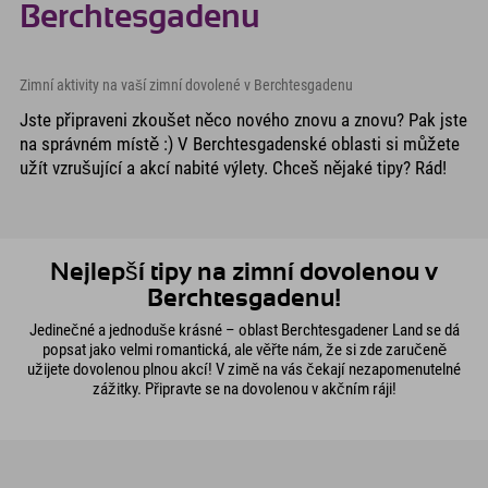
Berchtesgadenu
Zimní aktivity na vaší zimní dovolené v Berchtesgadenu
Jste připraveni zkoušet něco nového znovu a znovu? Pak jste
na správném místě :) V Berchtesgadenské oblasti si můžete
užít vzrušující a akcí nabité výlety. Chceš nějaké tipy? Rád!
Nejlepší tipy na zimní dovolenou v
Berchtesgadenu!
Jedinečné a jednoduše krásné – oblast Berchtesgadener Land se dá
popsat jako velmi romantická, ale věřte nám, že si zde zaručeně
užijete dovolenou plnou akcí! V zimě na vás čekají nezapomenutelné
zážitky. Připravte se na dovolenou v akčním ráji!