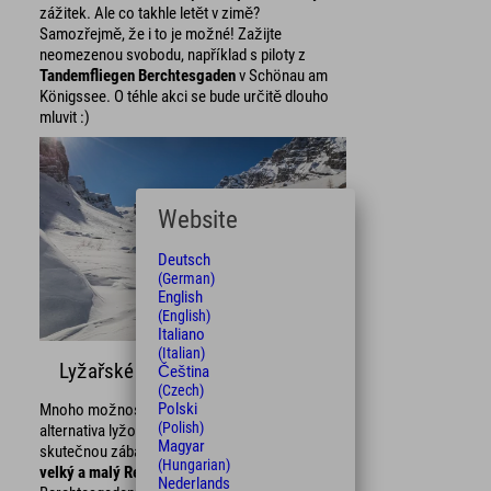
zážitek. Ale co takhle letět v zimě?
Samozřejmě, že i to je možné! Zažijte
neomezenou svobodu, například s piloty z
Tandemfliegen Berchtesgaden
v Schönau am
Königssee. O téhle akci se bude určitě dlouho
mluvit :)
Website
Deutsch
(German)
English
(English)
Italiano
(Italian)
Lyžařské túry
Čeština
(Czech)
Polski
Mnoho možností pro skialpinisty! Přírodní
(Polish)
alternativa lyžování je v Berchtesgadenu
Magyar
skutečnou zábavou! Klasické lyžařské túry jsou
(Hungarian)
velký a malý Reibn
(Reibn = okružní túra). V
Nederlands