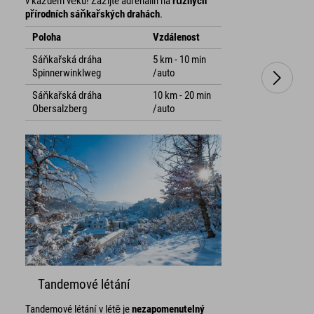
v každém věku! Zažijte adrenalin na
různých
přírodních sáňkařských drahách
.
Poloha
Vzdálenost
Sáňkařská dráha
5 km - 10 min
Spinnerwinklweg
/auto
Sáňkařská dráha
10 km - 20 min
Obersalzberg
/auto
Tandemové létání
Tandemové létání v létě je
nezapomenutelný