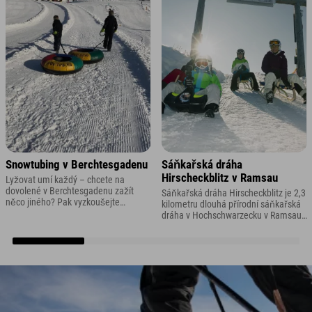
Snowtubing v Berchtesgadenu
Sáňkařská dráha
Hirscheckblitz v Ramsau
Lyžovat umí každý – chcete na
dovolené v Berchtesgadenu zažít
Sáňkařská dráha Hirscheckblitz je 2,3
něco jiného? Pak vyzkoušejte
kilometru dlouhá přírodní sáňkařská
snowtubing. Při *snowtubingu*
dráha v Hochschwarzecku v Ramsau
závodíte na velké gumové
– a podle ADAC (Německý
pneumatice přes upravený svah nebo
automobilový klub) je to
speciálně upravený svah.
nejbezpečnější přírodní sáňkařská
dráha v Německu. Takže vám nic
nebrání v zábavě ze sáňkování.