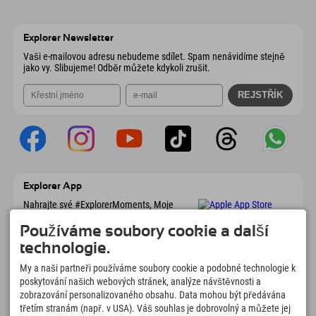
9546 Bad Kleinkirchheim
Informace o příjezdu
Odeslat e-mail
Wiesenweg 6
Uložit adresu
Rakousko
Objednat
6167 Neustift im Stubaital
Informace o příjezdu
Odeslat e-mail
Rakousko
Objednat
Explorer Newsletter
Odeslat e-mail
Vaši e-mailovou adresu nebudeme sdílet. Spam nenávidíme stejně
jako vy. Slibujeme! Odběr můžete kdykoli zrušit.
Explorer App
Nahrajte své #ExplorerMoments, Moje
Explorer To Go s přehledem rezervací,
seznamem míst, která chcete navštívit,
Používáme soubory cookie a další
přehledem restaurací a mnoha dalšími
technologie.
věcmi. Stáhněte si hned!
My a naši partneři používáme soubory cookie a podobné technologie k
poskytování našich webových stránek, analýze návštěvnosti a
Čas na chvilky objevitelů
zobrazování personalizovaného obsahu. Data mohou být předávána
třetím stranám (např. v USA). Váš souhlas je dobrovolný a můžete jej
166
4.634
km