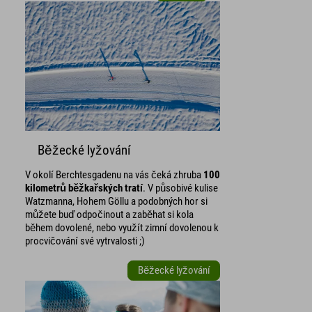
Běžecké lyžování
V okolí Berchtesgadenu na vás čeká zhruba
100
kilometrů běžkařských tratí
. V působivé kulise
Watzmanna, Hohem Göllu a podobných hor si
můžete buď odpočinout a zaběhat si kola
během dovolené, nebo využít zimní dovolenou k
procvičování své vytrvalosti ;)
Běžecké lyžování