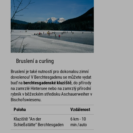
Bruslení a curling
Bruslení je také nutností pro dokonalou zimní
dovolenou! V Berchtesgadenu se můžete vydat
buď na
berchtesgadenské kluziště
, do přírody
na zamrzlé Hintersee nebo na zamrzlý přírodní
rybník v běžeckém středisku Aschauerweiher v
Bischofswiesenu.
Poloha
Vzdálenost
Klaziště "An der
6 km - 10
Schießstätte" Berchtesgaden
min /auto