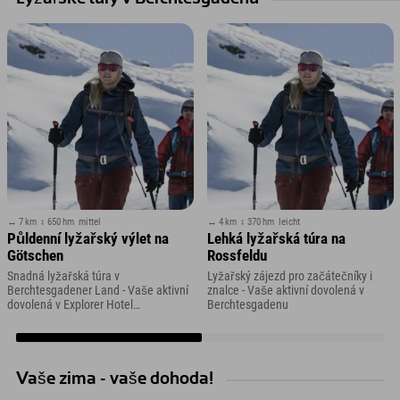
↔ 7 km
↕ 650 hm
mittel
↔ 4 km
↕ 370 hm
leicht
Půldenní lyžařský výlet na
Lehká lyžařská túra na
Götschen
Rossfeldu
Snadná lyžařská túra v
Lyžařský zájezd pro začátečníky i
Berchtesgadener Land - Vaše aktivní
znalce - Vaše aktivní dovolená v
dovolená v Explorer Hotel
Berchtesgadenu
Berchtesgaden
Vaše zima - vaše dohoda!