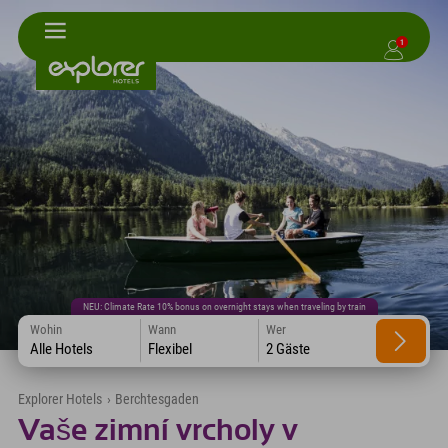
1
NEU: Climate Rate 10% bonus on overnight stays when traveling by train
Wohin
Wann
Wer
Alle Hotels
Flexibel
2 Gäste
Explorer Hotels
›
Berchtesgaden
Vaše zimní vrcholy v