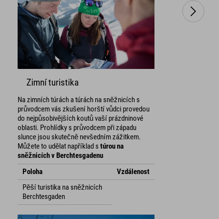
Zimní turistika
Na zimních túrách a túrách na sněžnicích s
průvodcem vás zkušení horští vůdci provedou
do nejpůsobivějších koutů vaší prázdninové
oblasti. Prohlídky s průvodcem při západu
slunce jsou skutečně nevšedním zážitkem.
Můžete to udělat například s
túrou na
sněžnicích v Berchtesgadenu
Poloha
Vzdálenost
Pěší turistika na sněžnicích
Berchtesgaden