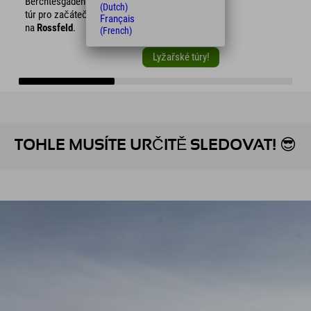
Berchtesgadenu je samozřejmě také spousta
(Dutch)
túr pro začátečníky, jako například značená túra
Français
na
Rossfeld
.
(French)
Lyžařské túry!
TOHLE MUSÍTE URČITĚ SLEDOVAT! 😎