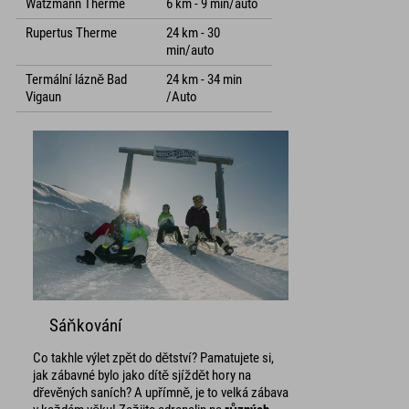
Watzmann Therme
6 km - 9 min/auto
Rupertus Therme
24 km - 30
min/auto
Termální lázně Bad
24 km - 34 min
Vigaun
/Auto
Sáňkování
Co takhle výlet zpět do dětství? Pamatujete si,
jak zábavné bylo jako dítě sjíždět hory na
dřevěných saních? A upřímně, je to velká zábava