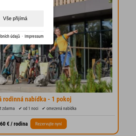
Vše přijímá
bních údajů
·
Impressum
 rodinná nabídka - 1 pokoj
et zdarma
✔ od 1 noci
✔ omezená nabídka
60 € / rodina
Rezervujte nyní