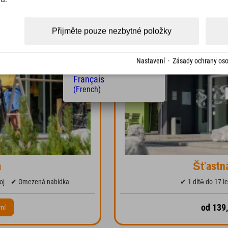
(Czech)
Polski
(Polish)
Přijměte pouze nezbytné položky
Magyar
(Hungarian)
Nederlands
Nastavení
·
Zásady ochrany oso
(Dutch)
Français
(French)
a
Šťastná
oj
✔ Omezená nabídka
✔ 1 dítě do 17 l
od 139,
yní