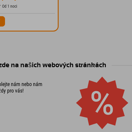
 Od 1 noci
í
 zde na našich webových stránkách
olejte nám nebo nám
ždy pro vás!