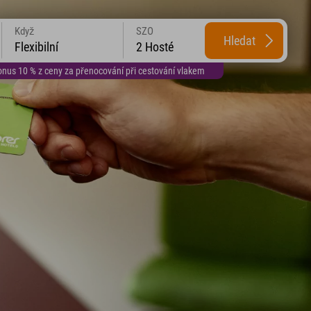
Když
SZO
Hledat
Flexibilní
2 Hosté
us 10 % z ceny za přenocování při cestování vlakem