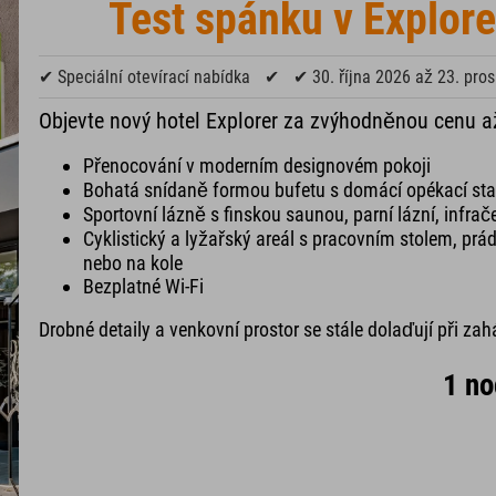
Test spánku v Explore
✔ Speciální otevírací nabídka
✔
✔ 30. října 2026 až 23. pro
Objevte nový hotel Explorer za zvýhodněnou cenu a
Přenocování v moderním designovém pokoji
Bohatá snídaně formou bufetu s domácí opékací stan
Sportovní lázně s finskou saunou, parní lázní, infra
Cyklistický a lyžařský areál s pracovním stolem, prá
nebo na kole
Bezplatné Wi-Fi
Drobné detaily a venkovní prostor se stále dolaďují při zah
1 no