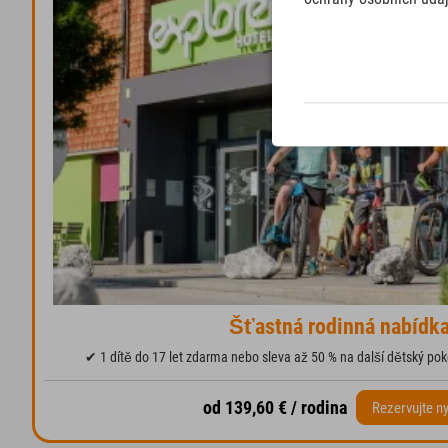
Šťastná rodinná nabídk
✔ 1 dítě do 17 let zdarma nebo sleva až 50 % na další dětský pok
od 139,60 € / rodina
Rezervujte n