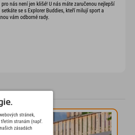
a pro nás není jen klišé! U nás máte zaručenou nejlepší
 setkáte se s Explorer Buddies, kteří milují sport a
tnou vám odborné rady.
ie.
webových stránek,
třetím stranám (např.
v našich zásadách