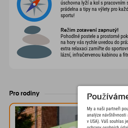
úschovna lyží a kol s pracovním s
prádelna a tipy na výlety pro ka
sportu!
Režim zotavení zapnutý!
Pohodlné postele a prostorné po
na hory vás rychle uvedou do pr
extra relaxaci zamiřte do sportov
lázní, infračervenou kabinou a fi
Pro rodiny
Používáme 
My a naši partneři po
analýze návštěvnosti 
v USA). Váš souhlas j
ochrany osobních úda