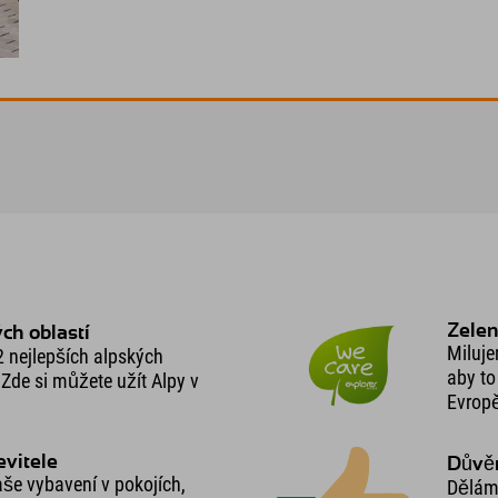
Zelen
ých oblastí
Miluje
2 nejlepších alpských
aby to
de si můžete užít Alpy v
Evropě
evitele
Důvěr
še vybavení v pokojích,
Děláme