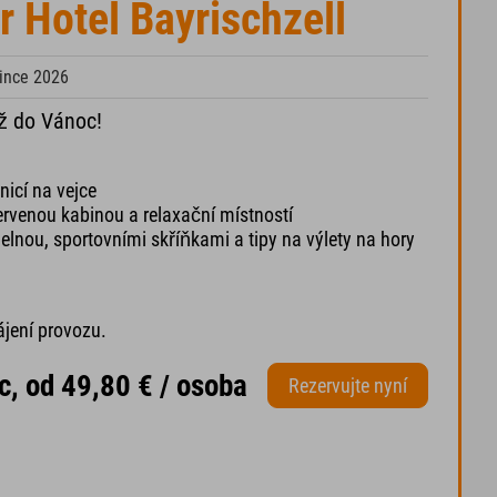
r Hotel Bayrischzell
since 2026
ž do Vánoc!
icí na vejce
červenou kabinou a relaxační místností
delnou, sportovními skříňkami a tipy na výlety na hory
ájení provozu.
c, od 49,80 € / osoba
Rezervujte nyní