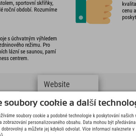
tolem, sportovní skříňky,
kvalit
ždé roční období. Rozumíme
cenu a
posky
koje s úchvatným výhledem
ázdninového režimu. Pro
ních lázní se saunou, parní
tness centrem.
Website
Deutsch
soubory cookie a další technolog
(German)
English
užíváme soubory cookie a podobné technologie k poskytování našich 
(English)
Italiano
a zobrazování personalizovaného obsahu. Data mohou být předávána 
(Italian)
e dobrovolný a můžete jej kdykoli odvolat. Více informací naleznete 
Čeština
jů.