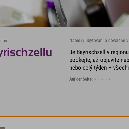
Nabídky ubytování a dovolené v
amps
rischzellu
Je Bayrischzell v region
počkejte, až objevíte nab
nebo celý týden – všech
Auf der Seite: