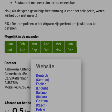
Restaurant met een ruim terras en een bar
Nou, als dat geen geweldige bestemming is voor het hele gezin, weten
wij het ook niet meer ;)
P.S.: De trampolines in het Airparc zijn perfect om je skitrucs te
oefenen.
Mogelijk in de maanden
Jan
Feb
Mar
Apr
Mei
Jun
Jul
Aug
Sep
Okt
Nov
Dec
Contact
Website
Kabooom Kaltenbach
Gewerbestraße
Deutsch
6272 Kaltenbach
(German)
AUSTRIA
English
Mobil
+43 6768 474 647 51
(English)
Italiano
(Italian)
Čeština
Afstand tot het hotel
(Czech)
0.5
1
4
Polski
km
Min.
Min.