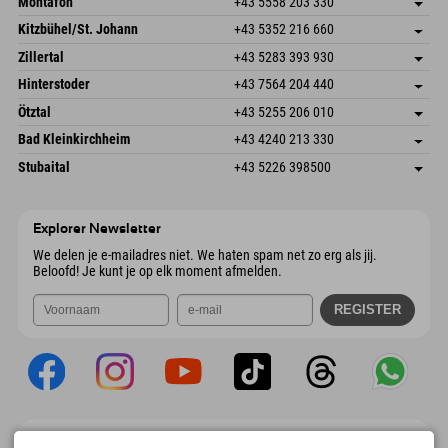
Montafon
+43 5558 203 330
Dorfstr. 127b
Adres opslaan
Kitzbühel/St. Johann
+43 5352 216 660
6793 Gaschurn/Montafon
Aankomstinformatie
Speckbacherstraße 87
Adres opslaan
Oostenrijk
Booking
Zillertal
+43 5283 393 930
6380 St. Johann in Tirol
Aankomstinformatie
E-mail verzenden
Schmiedau 2
Adres opslaan
Oostenrijk
Booking
Hinterstoder
+43 7564 204 440
6272 Kaltenbach im Zillertal
Aankomstinformatie
E-mail verzenden
Freizeitpark 10
Adres opslaan
Oostenrijk
Booking
Ötztal
+43 5255 206 010
4573 Hinterstoder
Aankomstinformatie
E-mail verzenden
Gscheat 14
Adres opslaan
Oostenrijk
Booking
Bad Kleinkirchheim
+43 4240 213 330
6441 Umhausen
Aankomstinformatie
E-mail verzenden
Dorfstraße 24
Adres opslaan
Oostenrijk
Booking
Stubaital
+43 5226 398500
9546 Bad Kleinkirchheim
Aankomstinformatie
E-mail verzenden
Wiesenweg 6
Adres opslaan
Oostenrijk
Booking
6167 Neustift im Stubaital
Aankomstinformatie
E-mail verzenden
Oostenrijk
Booking
Explorer Newsletter
E-mail verzenden
We delen je e-mailadres niet. We haten spam net zo erg als jij.
Beloofd! Je kunt je op elk moment afmelden.
Explorer App