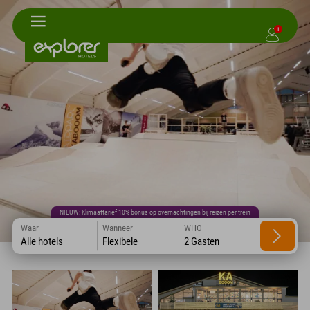
1
NIEUW: Klimaattarief 10% bonus op overnachtingen bij reizen per trein
Waar
Wanneer
WHO
Alle hotels
Flexibele
2 Gasten