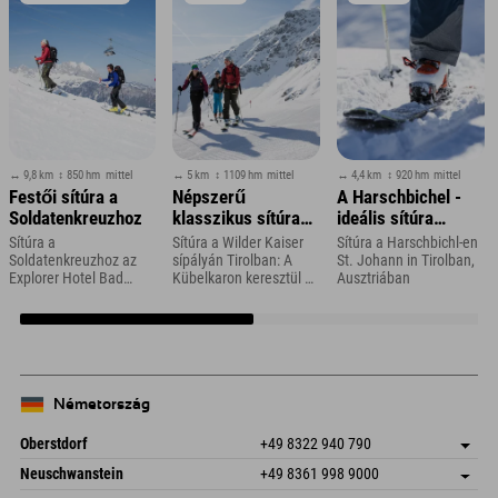
↔ 9,8 km
↕ 850 hm
mittel
↔ 5 km
↕ 1109 hm
mittel
↔ 4,4 km
↕ 920 hm
mittel
Festői sítúra a
Népszerű
A Harschbichel -
Soldatenkreuzhoz
klasszikus sítúra
ideális sítúra
az Ellmauer Tor és
kezdőknek és esti
Sítúra a
Sítúra a Wilder Kaiser
Sítúra a Harschbichl-en
a Hintere Goinger
túrázóknak
Soldatenkreuzhoz az
sípályán Tirolban: A
St. Johann in Tirolban,
Explorer Hotel Bad
Kübelkaron keresztül az
Ausztriában
Halt felé
Kleinkirchheim
Ellmauer-torig
közelében
Németország
Oberstdorf
+49 8322 940 790
An der Breitach 3
Cím mentése
Neuschwanstein
+49 8361 998 9000
87538 Fischen I. Allgäu
Érkezési információk