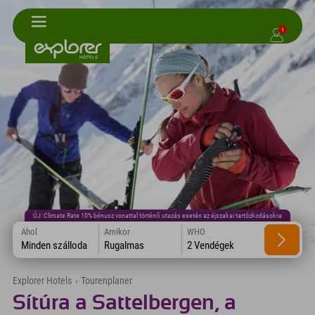
1
ÚJ: Climate Rate 10% bónusz vonattal történő utazás esetén az éjszakai tartózkodásokra
Ahol
Amikor
WHO
Minden szálloda
Rugalmas
2 Vendégek
Explorer Hotels
›
Tourenplaner
Sítúra a Sattelbergen, a