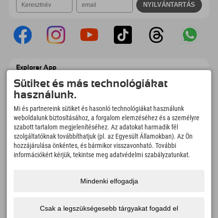
Explorer App
Töltsd fel #ExplorerPillanataidat, az Úticélom
Sütiket és más technológiákat
című videódat foglalási áttekintéssel,
használunk.
bakancslistával, étterem áttekintéssel és
még sok mással. Töltsd le most!
Mi és partnereink sütiket és hasonló technológiákat használunk
weboldalunk biztosításához, a forgalom elemzéséhez és a személyre
szabott tartalom megjelenítéséhez. Az adatokat harmadik fél
Felfedezős pillanatok ideje
szolgáltatóknak továbbíthatjuk (pl. az Egyesült Államokban). Az Ön
166
4.634
km
hozzájárulása önkéntes, és bármikor visszavonható. További
Hegyi tavak és
Sí- és snowboardpályák
információkért kérjük, tekintse meg adatvédelmi szabályzatunkat.
élményfürdők
8.991
km
97
%
Mindenki elfogadja
Túrázási és hegymászási
Vendégeink ajánlanak
ösvények
minket
Csak a legszükségesebb tárgyakat fogadd el