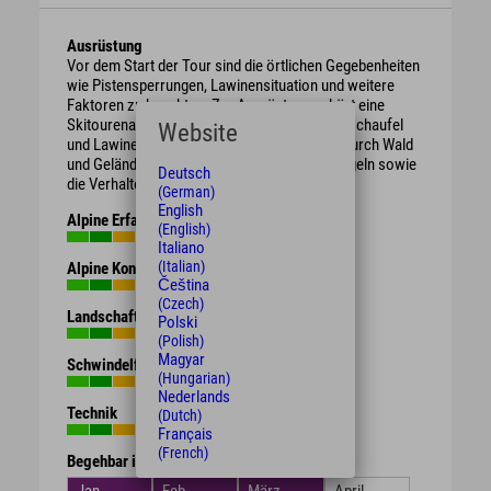
Ausrüstung
Vor dem Start der Tour sind die örtlichen Gegebenheiten
wie Pistensperrungen, Lawinensituation und weitere
Faktoren zu beachten. Zur Ausrüstung gehört eine
Skitourenausrüstung mit LVS-Gerät, Lawinenschaufel
Website
und Lawinensonde. Die Tour führt teilweise durch Wald
und Gelände, bitte beachte die DSV Umweltregeln sowie
Deutsch
die Verhaltenshinweise des DAV.
(German)
English
Alpine Erfahrung
(English)
Italiano
(Italian)
Alpine Kondition
Čeština
(Czech)
Landschaft
Polski
(Polish)
Magyar
Schwindelfreiheit
(Hungarian)
Nederlands
Technik
(Dutch)
Français
(French)
Begehbar in den Monaten
Jan.
Feb.
März
April