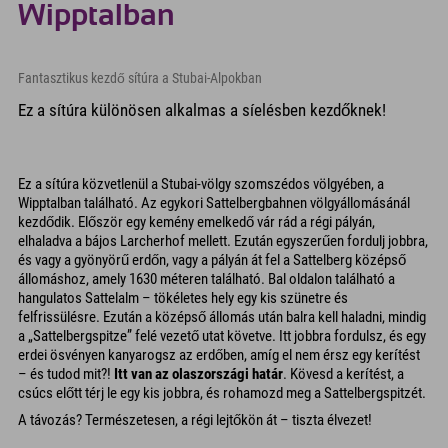
Wipptalban
Fantasztikus kezdő sítúra a Stubai-Alpokban
Ez a sítúra különösen alkalmas a síelésben kezdőknek!
Ez a sítúra közvetlenül a Stubai-völgy szomszédos völgyében, a
Wipptalban található. Az egykori Sattelbergbahnen völgyállomásánál
kezdődik. Először egy kemény emelkedő vár rád a régi pályán,
elhaladva a bájos Larcherhof mellett. Ezután egyszerűen fordulj jobbra,
és vagy a gyönyörű erdőn, vagy a pályán át fel a Sattelberg középső
állomáshoz, amely 1630 méteren található. Bal oldalon található a
hangulatos Sattelalm – tökéletes hely egy kis szünetre és
felfrissülésre. Ezután a középső állomás után balra kell haladni, mindig
a „Sattelbergspitze” felé vezető utat követve. Itt jobbra fordulsz, és egy
erdei ösvényen kanyarogsz az erdőben, amíg el nem érsz egy kerítést
– és tudod mit?!
Itt van az olaszországi határ
. Kövesd a kerítést, a
csúcs előtt térj le egy kis jobbra, és rohamozd meg a Sattelbergspitzét.
A távozás? Természetesen, a régi lejtőkön át – tiszta élvezet!