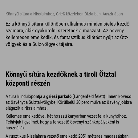
Könnyű sítúra a Nisslalmhoz, Grieß közelében Ötztalban, Ausztriában
Ez a könnyű sítúra különösen alkalmas minden síelés kezdő
számára, akik gyakorolni szeretnék a mászást. Az ösvény
kellemesen emelkedik, és fantasztikus kilátást nyújt az Ötz-
völgyek és a Sulz-völgyek tájaira.
Könnyű sítúra kezdőknek a tiroli Ötztal
központi részén
A túra kiindulópontja a
griesi parkoló
(Längenfeld felett). Innen kövesd
az ösvényt a Sulztal-völgybe; Körülbelül 30 perc múlva az ösvény jobbra
elágazik a Nisslalmhoz.
Kellemes emelkedővel, két hosszú kanyarban vezet fel a kunyhóhoz.
Felhívjuk figyelmét, hogy a felvezető ösvényt szánkópályaként is
használják.
A rusztikus Nisslalmra vezető emelkedő 2051 méteres magasságban