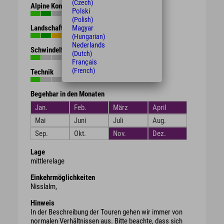
(Czech)
Alpine Kondition
Polski
(Polish)
Magyar
Landschaft
(Hungarian)
Nederlands
Schwindelfreiheit
(Dutch)
Français
(French)
Technik
Begehbar in den Monaten
Jan.
Feb.
März
April
Mai
Juni
Juli
Aug.
Sep.
Okt.
Nov.
Dez.
Lage
mittlerelage
Einkehrmöglichkeiten
Nisslalm,
Hinweis
In der Beschreibung der Touren gehen wir immer von
normalen Verhältnissen aus. Bitte beachte, dass sich