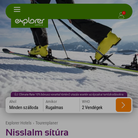
1
ÚJ: Climate Rate 10% bónusz vonattal történő utazás esetén az éjszakai tartózkodásokra
Ahol
Amikor
WHO
Minden szálloda
Rugalmas
2 Vendégek
Explorer Hotels
›
Tourenplaner
Nisslalm sítúra