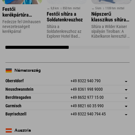
↔ 9,8 km
↕ 850 hm
mittel
↔ 5 km
↕ 1109 hm
mittel
Festői
Festői sítúra a
Népszerű
kerékpártúra
Soldatenkreuzhoz
klasszikus sítúra
Umhausen
Fedezze fel Umhausen
az Ellmauer Tor és
környékén
nevezetességeit
Sítúra a
Sítúra a Wilder Kaiser
a Hintere Goinger
kerékpárral
Soldatenkreuzhoz az
sípályán Tirolban: A
Explorer Hotel Bad
Kübelkaron keresztül az
Halt felé
Kleinkirchheim
Ellmauer-torig
közelében
Németország
Oberstdorf
+49 8322 940 790
An der Breitach 3
Cím mentése
Neuschwanstein
+49 8361 998 9000
87538 Fischen I. Allgäu
Érkezési információk
An der Riese 45
Cím mentése
Németország
Könyv
Berchtesgaden
+49 8652 977 15 00
87484 Nesselwang im Allgäu
Érkezési információk
E-mail küldése
Hofreitstr. 7
Cím mentése
Németország
Könyv
Garmisch
+49 8821 60 35 990
83471 Schönau am Königssee
Érkezési információk
E-mail küldése
Frickenstraße 22
Cím mentése
Németország
Könyv
Bayrischzell
+49 8322 940 794 45
82490 Farchant
Érkezési információk
E-mail küldése
Seebergstr. 17
Cím mentése
Németország
Könyv
83735 Bayrischzell
Érkezési információk
E-mail küldése
Németország
Könyv
Ausztria
E-mail küldése