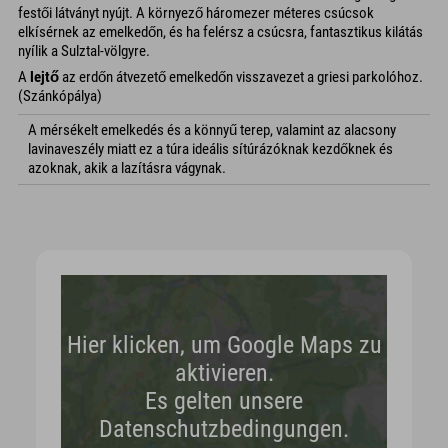
festői látványt nyújt. A környező háromezer méteres csúcsok
elkísérnek az emelkedőn, és ha felérsz a csúcsra, fantasztikus kilátás
nyílik a Sulztal-völgyre.
A
lejtő
az erdőn átvezető emelkedőn visszavezet a griesi parkolóhoz.
(Szánkópálya)
A mérsékelt emelkedés és a könnyű terep, valamint az alacsony
lavinaveszély miatt ez a túra ideális sítúrázóknak kezdőknek és
azoknak, akik a lazításra vágynak.
Hier klicken, um Google Maps zu
aktivieren.
Es gelten unsere
Datenschutzbedingungen.