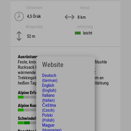
Időtartam
hossz
4,5 Órák
8 km
Magasság
nehézség
leicht
52 m
Ausrüstung
Feste, knöchelhohe Bergschuhe mit guter Profilsohle
Website
Rucksack Regenschutz, je nach Witterung evtl.
wärmende Kleidung oder Sonnenschutz ggf. 2
Deutsch
Trekkingstöcke ausreichend Getränke vor allem an
(German)
heißen Tagen evtl. Brotzeit / Süßigkeiten zur Stärkung
English
(English)
Alpine Erfahrung
Italiano
(Italian)
Čeština
Alpine Kondition
(Czech)
Polski
Schwindelfreiheit
(Polish)
Magyar
(Hungarian)