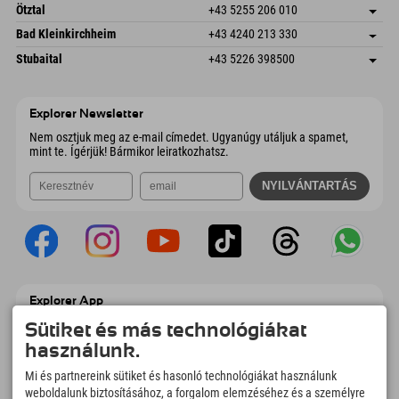
Freizeitpark 10
Cím mentése
Ausztria
Könyv
Ötztal
+43 5255 206 010
4573 Hinterstoder
Érkezési információk
E-mail küldése
Gscheat 14
Cím mentése
Ausztria
Könyv
Bad Kleinkirchheim
+43 4240 213 330
6441 Umhausen
Érkezési információk
E-mail küldése
Dorfstraße 24
Cím mentése
Ausztria
Könyv
Stubaital
+43 5226 398500
9546 Bad Kleinkirchheim
Érkezési információk
E-mail küldése
Wiesenweg 6
Cím mentése
Ausztria
Könyv
6167 Neustift im Stubaital
Érkezési információk
E-mail küldése
Ausztria
Könyv
Explorer Newsletter
E-mail küldése
Nem osztjuk meg az e-mail címedet. Ugyanúgy utáljuk a spamet,
mint te. Ígérjük! Bármikor leiratkozhatsz.
Explorer App
Töltsd fel #ExplorerPillanataidat, az Úticélom
Sütiket és más technológiákat
című videódat foglalási áttekintéssel,
használunk.
bakancslistával, étterem áttekintéssel és
még sok mással. Töltsd le most!
Mi és partnereink sütiket és hasonló technológiákat használunk
weboldalunk biztosításához, a forgalom elemzéséhez és a személyre