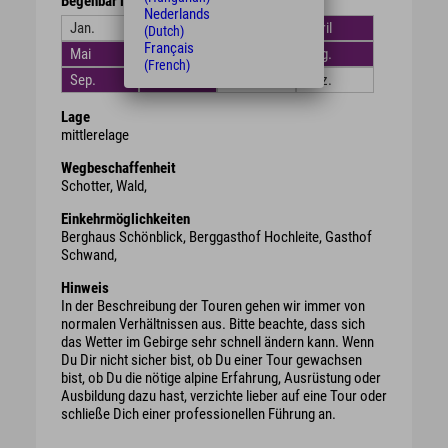
Begehbar in den Monaten
Nederlands
Jan.
Feb.
März
April
(Dutch)
Français
Mai
Juni
Juli
Aug.
(French)
Sep.
Okt.
Nov.
Dez.
Lage
mittlerelage
Wegbeschaffenheit
Schotter, Wald,
Einkehrmöglichkeiten
Berghaus Schönblick, Berggasthof Hochleite, Gasthof
Schwand,
Hinweis
In der Beschreibung der Touren gehen wir immer von
normalen Verhältnissen aus. Bitte beachte, dass sich
das Wetter im Gebirge sehr schnell ändern kann. Wenn
Du Dir nicht sicher bist, ob Du einer Tour gewachsen
bist, ob Du die nötige alpine Erfahrung, Ausrüstung oder
Ausbildung dazu hast, verzichte lieber auf eine Tour oder
schließe Dich einer professionellen Führung an.