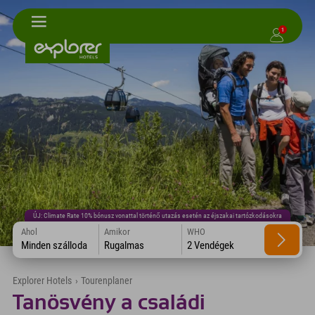
1
ÚJ: Climate Rate 10% bónusz vonattal történő utazás esetén az éjszakai tartózkodásokra
Ahol
Amikor
WHO
Minden szálloda
Rugalmas
2 Vendégek
Explorer Hotels
›
Tourenplaner
Tanösvény a családi