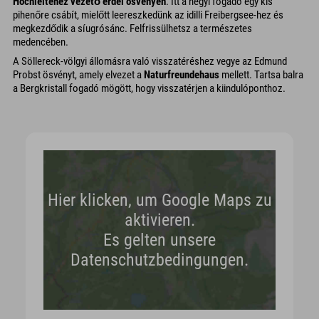
Hochleitéhez vezető erdei ösvényen
. Itt a hegyi fogadó egy kis
pihenőre csábít, mielőtt leereszkedünk az idilli Freibergsee-hez és
megkezdődik a síugrósánc. Felfrissülhetsz a természetes
medencében.
A Söllereck-völgyi állomásra való visszatéréshez vegye az Edmund
Probst ösvényt, amely elvezet a
Naturfreundehaus
mellett. Tartsa balra
a Bergkristall fogadó mögött, hogy visszatérjen a kiindulóponthoz.
Hier klicken, um Google Maps zu
aktivieren.
Es gelten unsere
Datenschutzbedingungen.