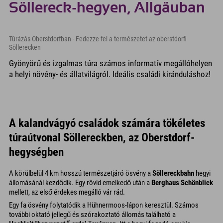
Söllereck-hegyen, Allgäuban
Túrázás Oberstdorfban - Fedezze fel a természetet az oberstdorfi
Söllerecken
Gyönyörű és izgalmas túra számos informatív megállóhelyen
a helyi növény- és állatvilágról. Ideális családi kiránduláshoz!
A kalandvágyó családok számára tökéletes
túraútvonal Söllereckben, az Oberstdorf-
hegységben
A körülbelül 4 km hosszú természetjáró ösvény a
Söllereckbahn
hegyi
állomásánál kezdődik. Egy rövid emelkedő után a
Berghaus Schönblick
mellett, az első érdekes megálló vár rád.
Egy fa ösvény folytatódik a Hühnermoos-lápon keresztül. Számos
további oktató jellegű és szórakoztató állomás található a