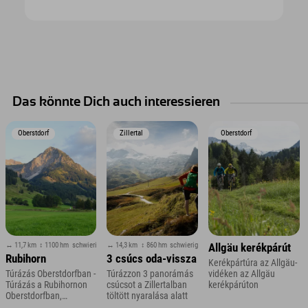
Das könnte Dich auch interessieren
Oberstdorf
Zillertal
Oberstdorf
↔ 11,7 km
↕ 1100 hm
schwierig
↔ 14,3 km
↕ 860 hm
schwierig
Allgäu kerékpárút
Rubihorn
3 csúcs oda-vissza
Kerékpártúra az Allgäu-
Túrázás Oberstdorfban -
Túrázzon 3 panorámás
vidéken az Allgäu
Túrázás a Rubihornon
csúcsot a Zillertalban
kerékpárúton
Oberstdorfban,
töltött nyaralása alatt
Allgäuban