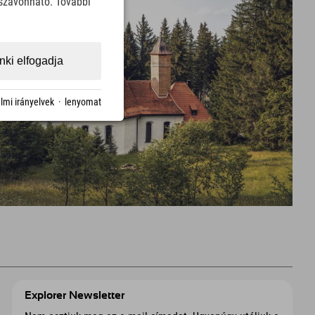
sszavonható. További
ki elfogadja
lmi irányelvek
·
lenyomat
Explorer Newsletter