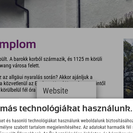
templom
ült. A barokk korból származik, és 1125 m körüli
wang városa felett.
 az allgäui nyaralás során? Akkor ajánljuk a
a közvetlenül az Explorer Hotel Neuschwansteintől
Website
rülbelül fél óra alatt eljut a
Deutsch
 más technológiákat használunk.
(German)
English
iket és hasonló technológiákat használunk weboldalunk biztosításáho
(English)
élyre szabott tartalom megjelenítéséhez. Az adatokat harmadik fél 
Italiano