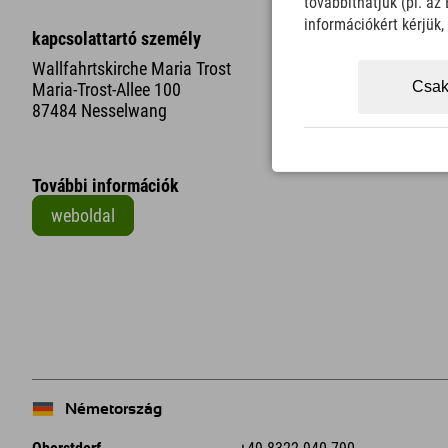
továbbíthatjuk (pl. a
információkért kérjük
kapcsolattartó személy
Wallfahrtskirche Maria Trost
Csak
Maria-Trost-Allee 100
87484 Nesselwang
További információk
weboldal
+
−
Németország