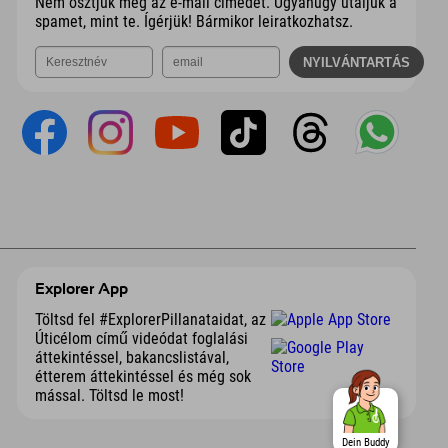
Nem osztjuk meg az e-mail címedet. Ugyanúgy utáljuk a
spamet, mint te. Ígérjük! Bármikor leiratkozhatsz.
Explorer App
Töltsd fel #ExplorerPillanataidat, az
Úticélom című videódat foglalási
áttekintéssel, bakancslistával,
étterem áttekintéssel és még sok
mással. Töltsd le most!
Dein Buddy