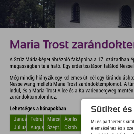
Maria Trost zarándok
A Szűz Mária-képet ábrázoló fakápolna a 17. században ép
magasságban található. Egy erdei tisztáson találod Nessel
Még mindig hiányzik egy kellemes úti cél egy kiránduláshoz
Nesselwang melletti Maria Trost zarándoktemplomot. A túr
indul, és a Maria-Trost-Allee és a Kalvarienbergweg mentén kö
zarándoktemplomhoz.
Sütiket és
Lehetséges a hónapokban
Január
Február
Március
Április
május
június
Mi és partnereink süt
Július
Augusztus
Szept.
Október
November
December
elemzéséhez és a szem