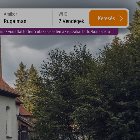
Amikor
WHO
Keresés
Rugalmas
2 Vendégek
usz vonattal történő utazás esetén az éjszakai tartózkodásokra