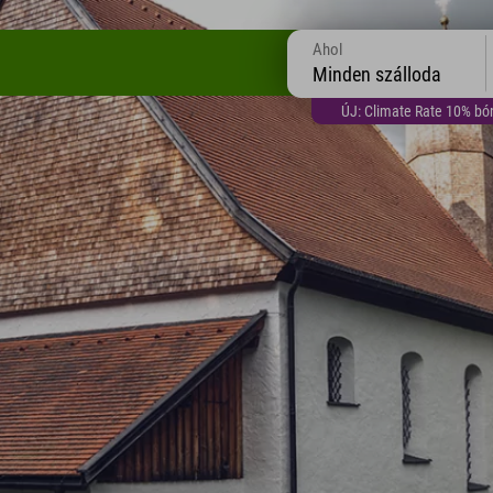
Ahol
Minden szálloda
ÚJ: Climate Rate 10% bón