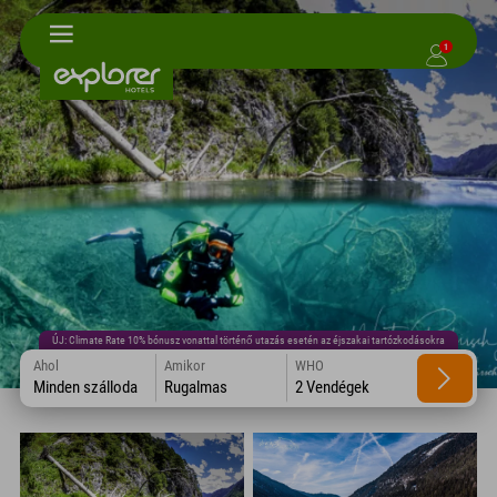
1
ÚJ: Climate Rate 10% bónusz vonattal történő utazás esetén az éjszakai tartózkodásokra
Ahol
Amikor
WHO
Minden szálloda
Rugalmas
2 Vendégek