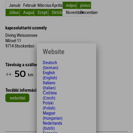
Január
Február
Március
Április
május
június
Július
Augusztus
Szept.
Október
November
December
kapcsolattartó személy
Diving Weissensee
Mösel 11
9714 Stockenboi
Website
Deutsch
Távolság a szállodától
(German)
50
65
English
km
Min.
(English)
Italiano
(Italian)
További információk
Čeština
weboldal
(Czech)
Polski
Leaflet
| Map data © OpenStreetMap contributors
(Polish)
Magyar
+
(Hungarian)
Nederlands
−
(Dutch)