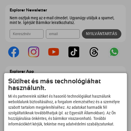
6167 Neustift im Stubaital
Érkezési információk
E-mail küldése
Ausztria
Könyv
Explorer Newsletter
E-mail küldése
Nem osztjuk meg az e-mail címedet. Ugyanúgy utáljuk a spamet,
mint te. Ígérjük! Bármikor leiratkozhatsz.
Explorer App
Töltsd fel #ExplorerPillanataidat, az Úticélom
Sütiket és más technológiákat
című videódat foglalási áttekintéssel,
használunk.
bakancslistával, étterem áttekintéssel és
még sok mással. Töltsd le most!
Mi és partnereink sütiket és hasonló technológiákat használunk
weboldalunk biztosításához, a forgalom elemzéséhez és a személyre
szabott tartalom megjelenítéséhez. Az adatokat harmadik fél
Felfedezős pillanatok ideje
szolgáltatóknak továbbíthatjuk (pl. az Egyesült Államokban). Az Ön
166
4.634
km
hozzájárulása önkéntes, és bármikor visszavonható. További
Hegyi tavak és
Sí- és snowboardpályák
információkért kérjük, tekintse meg adatvédelmi szabályzatunkat.
élményfürdők