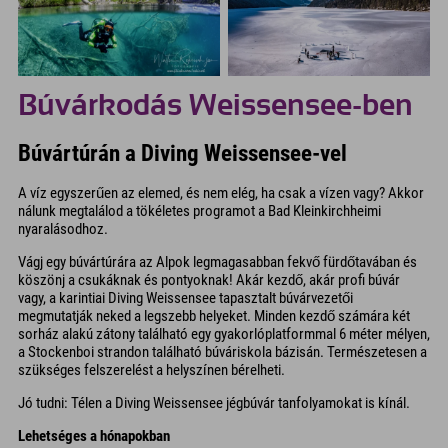
Búvárkodás Weissensee-ben
Búvártúrán a Diving Weissensee-vel
A víz egyszerűen az elemed, és nem elég, ha csak a vízen vagy? Akkor
nálunk megtalálod a tökéletes programot a Bad Kleinkirchheimi
nyaralásodhoz.
Vágj egy búvártúrára az Alpok legmagasabban fekvő fürdőtavában és
köszönj a csukáknak és pontyoknak! Akár kezdő, akár profi búvár
vagy, a karintiai Diving Weissensee tapasztalt búvárvezetői
megmutatják neked a legszebb helyeket. Minden kezdő számára két
sorház alakú zátony található egy gyakorlóplatformmal 6 méter mélyen,
a Stockenboi strandon található búváriskola bázisán. Természetesen a
szükséges felszerelést a helyszínen bérelheti.
Jó tudni: Télen a Diving Weissensee jégbúvár tanfolyamokat is kínál.
Lehetséges a hónapokban