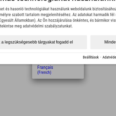
English
iket és hasonló technológiákat használunk weboldalunk biztosításáho
(English)
élyre szabott tartalom megjelenítéséhez. Az adatokat harmadik fél 
Italiano
z Egyesült Államokban). Az Ön hozzájárulása önkéntes, és bármikor vi
(Italian)
Čeština
, tekintse meg adatvédelmi szabályzatunkat.
(Czech)
Polski
Távolság a szállodától
(Polish)
 a legszükségesebb tárgyakat fogadd el
Minden
Magyar
1
2
16
km
Min.
Min.
(Hungarian)
Nederlands
Beállítások
·
Adatvéde
(Dutch)
Français
(French)
Leaflet
| Map data © OpenStreetMap contributors