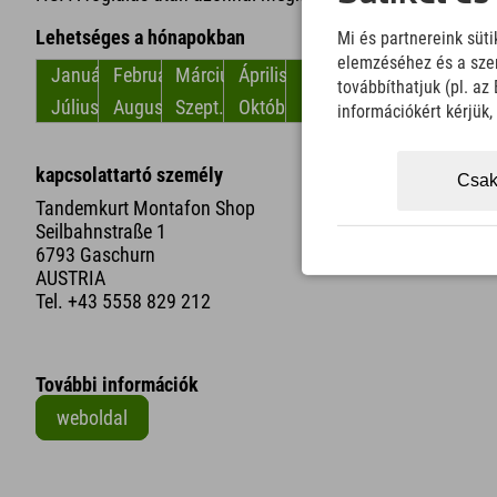
Lehetséges a hónapokban
Mi és partnereink süt
elemzéséhez és a szem
Január
Február
Március
Április
május
június
továbbíthatjuk (pl. a
Július
Augusztus
Szept.
Október
November
December
információkért kérjük
kapcsolattartó személy
Csak
Tandemkurt Montafon Shop
Seilbahnstraße 1
6793 Gaschurn
AUSTRIA
Tel.
+43 5558 829 212
További információk
weboldal