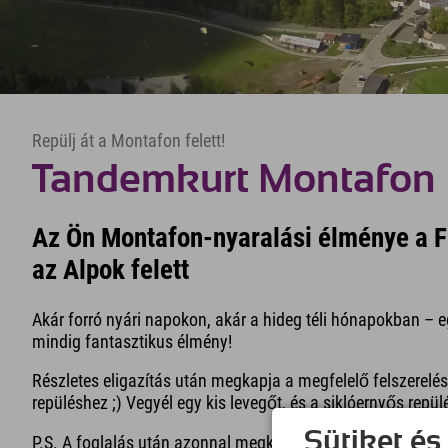
Repülj át a Montafon felett!
Tandemkurt Montafon
Az Ön Montafon-nyaralási élménye a F
az Alpok felett
Akár forró nyári napokon, akár a hideg téli hónapokban –
mindig fantasztikus élmény!
Részletes eligazítás után megkapja a megfelelő felszerelés
repüléshez ;) Vegyél egy kis levegőt, és a siklóernyős repül
Sütiket és
P.S. A foglalás után azonnal megkapja a találkozási pontot