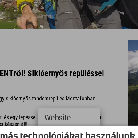
ENTről! Siklóernyős repüléssel
 egy siklóernyős tandemrepülés Montafonban
Website
t, és egy lépéssel közelebb kerülhet álmához, a
és készen áll!
Deutsch
 más technológiákat használunk.
.
(German)