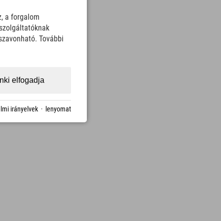
z, a forgalom
szolgáltatóknak
sszavonható. További
ki elfogadja
lmi irányelvek
·
lenyomat