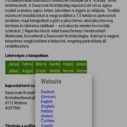
Csodakamrában különböző művészek mutatják be a "kristály" téma
értelmezését. A Swarovski Kristályvilág népszerű úti cél az egész
család számára, egész évben, bármilyen is legyen az időjárás. További
művészeti installációkat is megcsodálhat a 7,5 hektáros parkosított
területen, majd kiengedheti a gőzt a játszótéren, ahol játszótorony,
körhinta és labirintus található – szórakozás minden korosztály
számára! ;) Naponta ötször indul transzferbusz Innsbruckból
Wattensbe, közvetlenül a Swarovski Kristályvilágba. Autóval is nagyon
kényelmes megközelíteni a helyszínt, rengeteg parkolóhely áll
rendelkezésre.
Lehetséges a hónapokban
Január
Február
Március
Április
május
június
Július
Augusztus
Szept.
Október
November
December
Website
kapcsolattartó személy
Deutsch
Swarovski Kristallwelten
(German)
Kristallweltenstraße 1
English
6112 Wattens
(English)
AUSTRIA
Italiano
(Italian)
Čeština
(Czech)
Távolság a szállodától