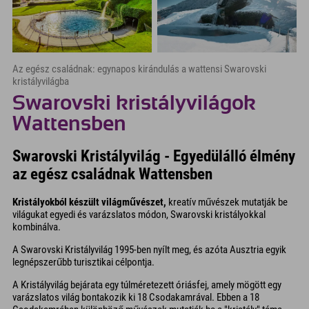
Az egész családnak: egynapos kirándulás a wattensi Swarovski
kristályvilágba
Swarovski kristályvilágok
Wattensben
Swarovski Kristályvilág - Egyedülálló élmény
az egész családnak Wattensben
Kristályokból készült világművészet,
kreatív művészek mutatják be
világukat egyedi és varázslatos módon, Swarovski kristályokkal
kombinálva.
A Swarovski Kristályvilág 1995-ben nyílt meg, és azóta Ausztria egyik
legnépszerűbb turisztikai célpontja.
A Kristályvilág bejárata egy túlméretezett óriásfej, amely mögött egy
varázslatos világ bontakozik ki 18 Csodakamrával. Ebben a 18