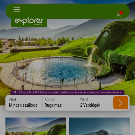
1
ÚJ: Climate Rate 10% bónusz vonattal történő utazás esetén az éjszakai tartózkodásokra
Ahol
Amikor
WHO
Minden szálloda
Rugalmas
2 Vendégek