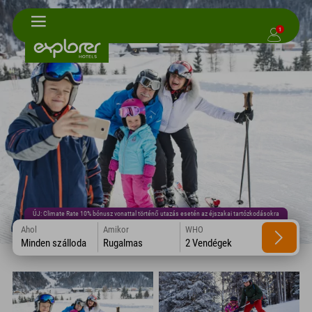
1
ÚJ: Climate Rate 10% bónusz vonattal történő utazás esetén az éjszakai tartózkodásokra
Ahol
Amikor
WHO
Minden szálloda
Rugalmas
2 Vendégek