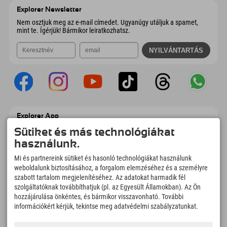
Ausztria
Könyv
Explorer Newsletter
E-mail küldése
Nem osztjuk meg az e-mail címedet. Ugyanúgy utáljuk a spamet,
mint te. Ígérjük! Bármikor leiratkozhatsz.
Explorer App
Töltsd fel #ExplorerPillanataidat, az Úticélom
Sütiket és más technológiákat
című videódat foglalási áttekintéssel,
használunk.
bakancslistával, étterem áttekintéssel és
még sok mással. Töltsd le most!
Mi és partnereink sütiket és hasonló technológiákat használunk
weboldalunk biztosításához, a forgalom elemzéséhez és a személyre
szabott tartalom megjelenítéséhez. Az adatokat harmadik fél
Felfedezős pillanatok ideje
szolgáltatóknak továbbíthatjuk (pl. az Egyesült Államokban). Az Ön
166
4.634
km
hozzájárulása önkéntes, és bármikor visszavonható. További
Hegyi tavak és
Sí- és snowboardpályák
információkért kérjük, tekintse meg adatvédelmi szabályzatunkat.
élményfürdők