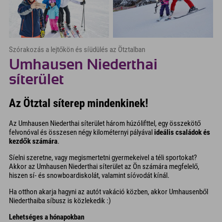
Szórakozás a lejtőkön és síüdülés az Ötztalban
Umhausen Niederthai
síterület
Az Ötztal síterep mindenkinek!
Az Umhausen Niederthai síterület három húzólifttel, egy összekötő
felvonóval és összesen négy kilométernyi pályával
ideális családok és
kezdők számára
.
Síelni szeretne, vagy megismertetni gyermekeivel a téli sportokat?
Akkor az Umhausen Niederthai síterület az Ön számára megfelelő,
hiszen sí- és snowboardiskolát, valamint síóvodát kínál.
Ha otthon akarja hagyni az autót vakáció közben, akkor Umhausenből
Niederthaiba síbusz is közlekedik :)
Lehetséges a hónapokban