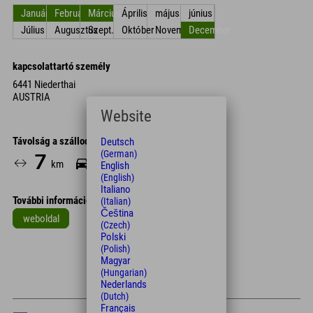
Január
Február
Március
Április
május
június
Július
Augusztus
Szept.
Október
November
December
kapcsolattartó személy
6441 Niederthai
AUSTRIA
Website
Távolság a szállodától
Deutsch
(German)
7
13
km
Min.
English
(English)
Italiano
További információk
(Italian)
Čeština
weboldal
(Czech)
Polski
Leaflet
| Map data © OpenStreetMap contributors
(Polish)
Magyar
+
(Hungarian)
−
Nederlands
(Dutch)
Français