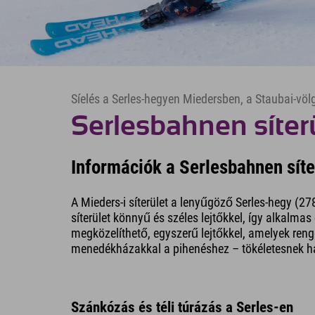
Síelés a Serles-hegyen Miedersben, a Staubai-vö
Serlesbahnen síter
Információk a Serlesbahnen síte
A Mieders-i síterület a lenyűgöző Serles-hegy (27
síterület könnyű és széles lejtőkkel, így alkalm
megközelíthető, egyszerű lejtőkkel, amelyek renge
menedékházakkal a pihenéshez – tökéletesnek ha
Szánkózás és téli túrázás a Serles-en