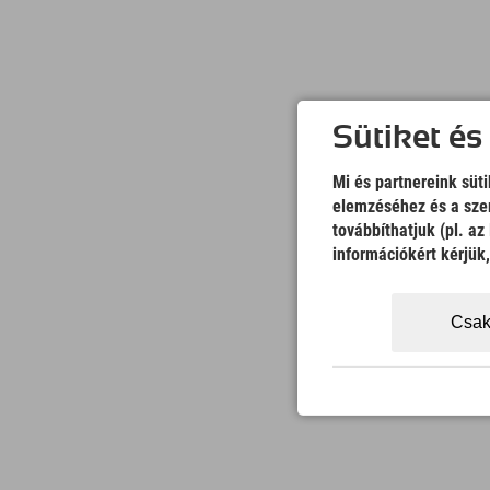
Sütiket és
Mi és partnereink süt
elemzéséhez és a szem
továbbíthatjuk (pl. a
információkért kérjük
Csak