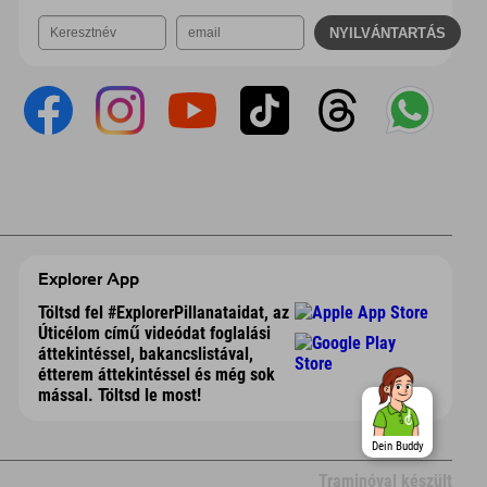
Explorer App
Töltsd fel #ExplorerPillanataidat, az
Úticélom című videódat foglalási
áttekintéssel, bakancslistával,
étterem áttekintéssel és még sok
mással. Töltsd le most!
Dein Buddy
Traminóval készült