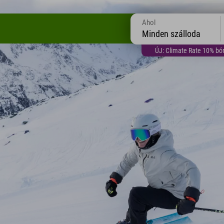
Ahol
Minden szálloda
ÚJ: Climate Rate 10% bón