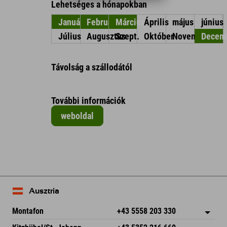
Lehetséges a hónapokban
Január
Február
Március
Április
május
június
Július
Augusztus
Szept.
Október
November
Decem
Távolság a szállodától
További információk
weboldal
Ausztria
Montafon
+43 5558 203 330
Dorfstr. 127b
Cím mentése