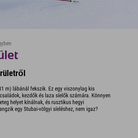
lgyben
ület
rületről
81 m) lábánál fekszik. Ez egy viszonylag kis
as családok, kezdők és laza síelők számára. Könnyen
teg helyet kínálnak, és rusztikus hegyi
ngzik egy Stubai-völgyi síeléshez, nem igaz?