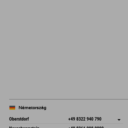
Németország
Oberstdorf
+49 8322 940 790
An der Breitach 3
Cím mentése