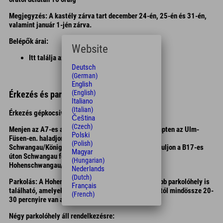
Megjegyzés: A kastély zárva tart december 24-én, 25-én és 31-én,
valamint január 1-jén zárva.
Belépők árai:
Website
Itt találja az aktuális
jegyárak
!
Deutsch
(German)
English
(English)
Érkezés és parkolás
Italiano
(Italian)
Érkezés gépkocsival:
Čeština
(Czech)
Menjen az A7-es autópályán, az Ulm-Füsen-en, Kempten az Ulm-
Polski
Füsen-en. haladjon tovább a B16-os úton
(Polish)
Schwangau/Königsschlösser felé. Füssen felől forduljon a B17-es
Magyar
úton Schwangau felé, majd forduljon jobbra
(Hungarian)
Hohenschwangau/Königsschlösser felé.
Nederlands
(Dutch)
Parkolás
: A Hohenschwangau-kastély közelében több parkolóhely is
Français
található, amelyek jól ki vannak táblázva. A parkolótól mindössze 20-
(French)
30 percnyire van a Hohenschwangau-kastély.
Négy parkolóhely áll rendelkezésre: