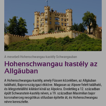
A mesebeli Hohenschwangau-kastély Schwangauban
Hohenschwangau kastély az
Allgäuban
A Hohenschwangau-kastély, amely Füssen közelében, az Allgäuban
található, Bajorország igazi ékköve. Magasan az Alpsee felett található,
és lélegzetelállító kilátást kínál az Alpokra. Eredetileg a 12. században
épült Schwanstein-kastély néven, a 19. században Maximilian bajor
koronaherceg neogótikus stílusban építette át, és Hohenschwangau
névre keresztelte.