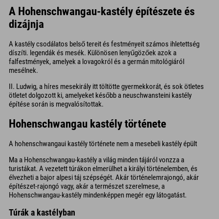
A Hohenschwangau-kastély építészete és
dizájnja
A kastély csodálatos belső tereit és festményeit számos ihletettség
díszíti. legendák és mesék. Különösen lenyűgözőek azok a
falfestmények, amelyek a lovagokról és a germán mitológiáról
mesélnek.
II. Ludwig, a híres mesekirály itt töltötte gyermekkorát, és sok ötletes
ötletet dolgozott ki, amelyeket később a neuschwansteini kastély
építése során is megvalósítottak.
Hohenschwangau kastély története
A hohenschwangaui kastély története nem a mesebeli kastély épült
Ma a Hohenschwangau-kastély a világ minden tájáról vonzza a
turistákat. A vezetett túrákon elmerülhet a királyi történelemben, és
élvezheti a bajor alpesi táj szépségét. Akár történelemrajongó, akár
építészet-rajongó vagy, akár a természet szerelmese, a
Hohenschwangau-kastély mindenképpen megér egy látogatást.
Túrák a kastélyban