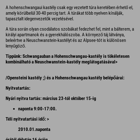
A hohenschwangaui kastély csak egy vezetett túra keretében érhető el,
amely körülbelül 30-40 percig tart. A túrákat több nyelven kínálják,
tapasztalt idegenvezetők vezetésével.
A túra során olyan csodálatos szobákat fedezhet fel, mint a bálterem, a
királyi apartmanok és a gyerekhálószoba. A környező táj látványa,
beleértve a Neuschwanstein-kastélyt és az Alpsee-tót is különösen
lenyűgöző.
Tippünk:
Schwangauban a Hohenschwangau-kastély is tökéletesen
kombinálható a Neuschwanstein-kastély meglátogatásával>
/Opensteini kastély ;) és a Hohenschwangau kastély belépőárai:
Nyitvatartás:
Nyári nyitva tartás: március 23-tól október 15-ig
naponta 9:00-17:00.
Téli nyitvatartási idő: >
2010.01.
naponta
órától délután 16 óráig