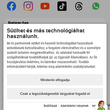
Explorer App
Töltsd fel #ExplorerPillanataidat, az Úticélom
Sütiket és más technológiákat
című videódat foglalási áttekintéssel,
használunk.
bakancslistával, étterem áttekintéssel és
még sok mással. Töltsd le most!
Mi és partnereink sütiket és hasonló technológiákat használunk
weboldalunk biztosításához, a forgalom elemzéséhez és a személyre
szabott tartalom megjelenítéséhez. Az adatokat harmadik fél
Felfedezős pillanatok ideje
szolgáltatóknak továbbíthatjuk (pl. az Egyesült Államokban). Az Ön
166
4.634
km
hozzájárulása önkéntes, és bármikor visszavonható. További
Hegyi tavak és
Sí- és snowboardpályák
információkért kérjük, tekintse meg adatvédelmi szabályzatunkat.
élményfürdők
8.991
km
97
%
Mindenki elfogadja
Túrázási és hegymászási
Vendégeink ajánlanak
ösvények
minket
Csak a legszükségesebb tárgyakat fogadd el
lenyomat
Adatvédelem
Megközelíthetőség
sajtó
Fenntarthatósági
Álláso
Beállítások
·
Adatvédelmi irányelvek
·
lenyomat
tanúsítványok