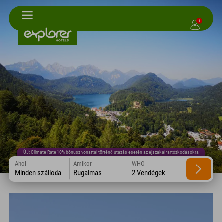
1
ÚJ: Climate Rate 10% bónusz vonattal történő utazás esetén az éjszakai tartózkodásokra
Ahol
Amikor
WHO
Minden szálloda
Rugalmas
2 Vendégek