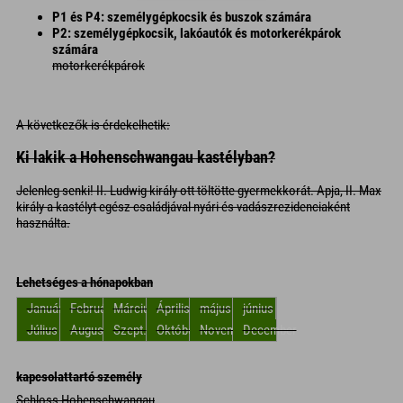
P1 és P4:
személygépkocsik és buszok számára
P2:
személygépkocsik, lakóautók és motorkerékpárok
számára
motorkerékpárok
A következők is érdekelhetik:
Ki lakik a Hohenschwangau kastélyban?
Jelenleg senki! II. Ludwig király ott töltötte gyermekkorát. Apja, II. Max
király a kastélyt egész családjával nyári és vadászrezidenciaként
használta.
Lehetséges a hónapokban
Január
Február
Március
Április
május
június
Július
Augusztus
Szept.
Október
November
December
kapcsolattartó személy
Schloss Hohenschwangau