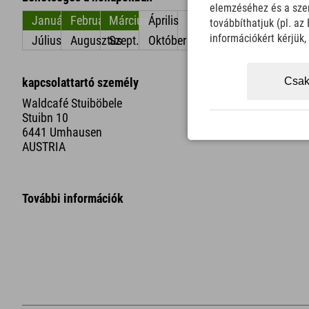
elemzéséhez és a szem
Január
Február
Március
Április
május
június
továbbíthatjuk (pl. a
információkért kérjük
Július
Augusztus
Szept.
Október
November
December
kapcsolattartó személy
Csak
Waldcafé Stuiböbele
Stuibn 10
6441 Umhausen
AUSTRIA
További információk
+
−