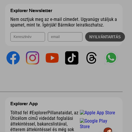
Explorer Newsletter
Nem osztjuk meg az e-mail címedet. Ugyanúgy utáljuk a
spamet, mint te. Ígérjük! Bármikor leiratkozhatsz.
Explorer App
Töltsd fel #ExplorerPillanataidat, az
Úticélom című videódat foglalási
áttekintéssel, bakancslistával,
étterem áttekintéssel és még sok