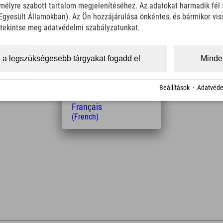
élyre szabott tartalom megjelenítéséhez. Az adatokat harmadik fél 
Italiano
(Italian)
z Egyesült Államokban). Az Ön hozzájárulása önkéntes, és bármikor vi
Čeština
, tekintse meg adatvédelmi szabályzatunkat.
(Czech)
Polski
(Polish)
Távolság a szállodától
 a legszükségesebb tárgyakat fogadd el
Minden
Magyar
2
6
27
(Hungarian)
km
Min.
Min.
Nederlands
Beállítások
·
Adatvéde
(Dutch)
Français
(French)
Leaflet
| Map data © OpenStreetMap contributors