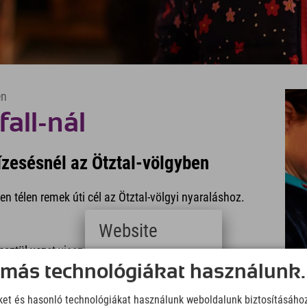
en
all-nál
ízesésnél az Ötztal-völgyben
en télen remek úti cél az Ötztal-völgyi nyaraláshoz.
Website
esztül vezet vissza a völgybe.
Deutsch
 más technológiákat használunk.
(German)
English
iket és hasonló technológiákat használunk weboldalunk biztosításáho
(English)