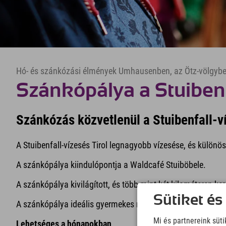
Hó- és szánkózási élmények Umhausenben, az Ötz-völgyb
Szánkópálya a Stuibenf
Szánkózás közvetlenül a Stuibenfall-v
A Stuibenfall-vízesés Tirol legnagyobb vízesése, és különös
A szánkópálya kiindulópontja a Waldcafé Stuiböbele.
A szánkópálya kivilágított, és több mint két kilométeren ker
Sütiket és
A szánkópálya ideális gyermekes nyaraláshoz is.
Mi és partnereink süt
Lehetséges a hónapokban