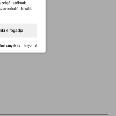
szolgáltatóknak
sszavonható. További
ki elfogadja
lmi irányelvek
·
lenyomat