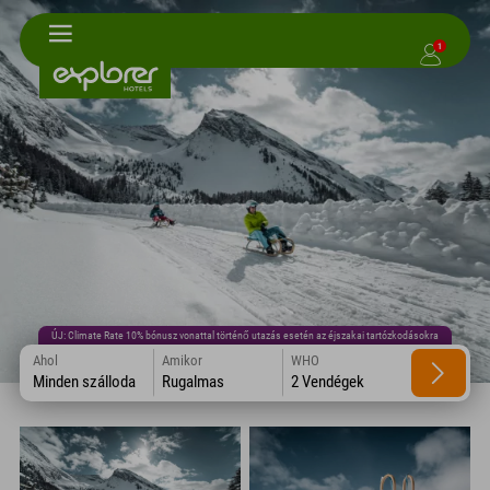
1
ÚJ: Climate Rate 10% bónusz vonattal történő utazás esetén az éjszakai tartózkodásokra
Ahol
Amikor
WHO
Minden szálloda
Rugalmas
2 Vendégek