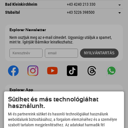
E-mail küldése
Gscheat 14
Cím mentése
Ausztria
Könyv
Bad Kleinkirchheim
+43 4240 213 330
6441 Umhausen
Érkezési információk
E-mail küldése
Dorfstraße 24
Cím mentése
Ausztria
Könyv
Stubaital
+43 5226 398500
9546 Bad Kleinkirchheim
Érkezési információk
E-mail küldése
Wiesenweg 6
Cím mentése
Ausztria
Könyv
6167 Neustift im Stubaital
Érkezési információk
E-mail küldése
Ausztria
Könyv
Explorer Newsletter
E-mail küldése
Nem osztjuk meg az e-mail címedet. Ugyanúgy utáljuk a spamet,
mint te. Ígérjük! Bármikor leiratkozhatsz.
Explorer App
Töltsd fel #ExplorerPillanataidat, az Úticélom
Sütiket és más technológiákat
című videódat foglalási áttekintéssel,
használunk.
bakancslistával, étterem áttekintéssel és
még sok mással. Töltsd le most!
Mi és partnereink sütiket és hasonló technológiákat használunk
weboldalunk biztosításához, a forgalom elemzéséhez és a személyre
szabott tartalom megjelenítéséhez. Az adatokat harmadik fél
Felfedezős pillanatok ideje