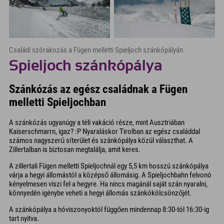
Családi szórakozás a Fügen melletti Spieljoch szánkópályán
Spieljoch szánkópálya
Szánkózás az egész családnak a Fügen
melletti Spieljochban
A szánkózás ugyanúgy a téli vakáció része, mint Ausztriában
Kaiserschmarrn, igaz? :P Nyaraláskor Tirolban az egész családdal
számos nagyszerű síterület és szánkópálya közül választhat. A
Zillertalban is biztosan megtalálja, amit keres.
A zillertali Fügen melletti Spieljochnál egy 5,5 km hosszú szánkópálya
várja a hegyi állomástól a középső állomásig. A Spieljochbahn felvonó
kényelmesen viszi fel a hegyre. Ha nincs magánál saját szán nyaralni,
könnyedén igénybe veheti a hegyi állomás szánkókölcsönzőjét.
A szánkópálya a hóviszonyoktól függően mindennap 8:30-tól 16:30-ig
tart nyitva.