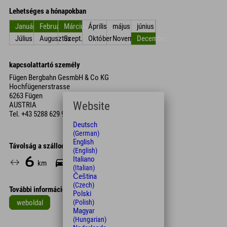
Lehetséges a hónapokban
Január
Február
Március
Április
május
június
Július
Augusztus
Szept.
Október
November
December
kapcsolattartó személy
Fügen Bergbahn GesmbH & Co KG
Hochfügenerstrasse
6263 Fügen
Website
AUSTRIA
Tel.
+43 5288 629 91
Deutsch
(German)
English
Távolság a szállodától
(English)
6
9
Italiano
km
Min.
(Italian)
Čeština
(Czech)
További információk
Polski
weboldal
(Polish)
Magyar
Leaflet
| Map data © OpenStreetMap contributors
(Hungarian)