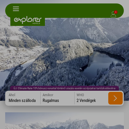
1
ÚJ: Climate Rate 10% bónusz vonattal történő utazás esetén az éjszakai tartózkodásokra
Ahol
Amikor
WHO
Minden szálloda
Rugalmas
2 Vendégek