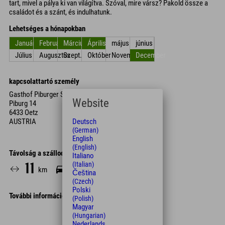
tart, mivel a pálya ki van világítva. Szóval, mire vársz? Pakold össze a
családot és a szánt, és indulhatunk.
Lehetséges a hónapokban
Január
Február
Március
Április
május
június
Július
Augusztus
Szept.
Október
November
December
kapcsolattartó személy
Gasthof Piburger See
Website
Piburg 14
6433 Oetz
AUSTRIA
Deutsch
(German)
English
(English)
Távolság a szállodától
Italiano
(Italian)
11
15
km
Min.
Čeština
(Czech)
Polski
További információk
(Polish)
Magyar
Leaflet
| Map data © OpenStreetMap contributors
(Hungarian)
Nederlands