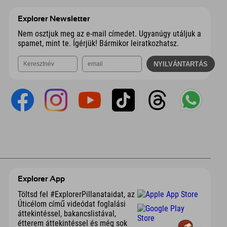
Explorer Newsletter
Nem osztjuk meg az e-mail címedet. Ugyanúgy utáljuk a
spamet, mint te. Ígérjük! Bármikor leiratkozhatsz.
Explorer App
Töltsd fel #ExplorerPillanataidat, az
Úticélom című videódat foglalási
áttekintéssel, bakancslistával,
étterem áttekintéssel és még sok