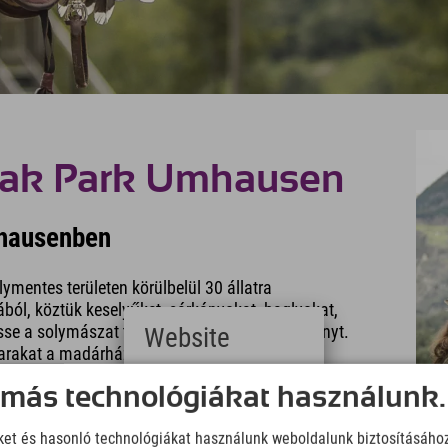
rak Park Umhausen
mhausenben
ymentes területen körülbelül 30 állatra
ól, köztük keselyűket, sárkányokat, baglyokat,
se a solymászat történetét bemutató tanösvényt.
Website
adarakat a madárházakban.
Deutsch
 más technológiákat használunk.
(German)
English
iket és hasonló technológiákat használunk weboldalunk biztosításáho
(English)