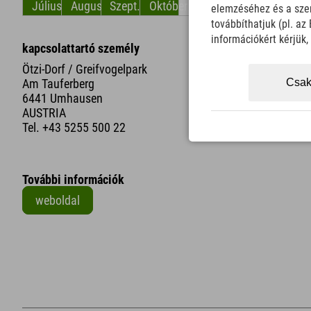
Július
Augusztus
Szept.
Október
November
December
elemzéséhez és a szem
továbbíthatjuk (pl. a
információkért kérjük
kapcsolattartó személy
Ötzi-Dorf / Greifvogelpark
Csak
Am Tauferberg
6441 Umhausen
AUSTRIA
Tel.
+43 5255 500 22
További információk
weboldal
+
−