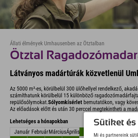
Állati élmények Umhausenben az Ötztalban
Ötztal Ragadozómada
Látványos madártúrák közvetlenül U
Az 5000 m²-es, körülbelül 300 ülőhellyel rendelkező, akadál
számíthatunk körülbelül 15 különböző ragadozómadárfajtáb
repülősólymokat.
Sólyomkísérlet
bemutatókon, vagy köves
Az előadások előtt és után 30 perccel megtekintheti a m
Sütiket és
Lehetséges a hónapokban
Január
Február
Március
Április
május
június
Mi és partnereink süt