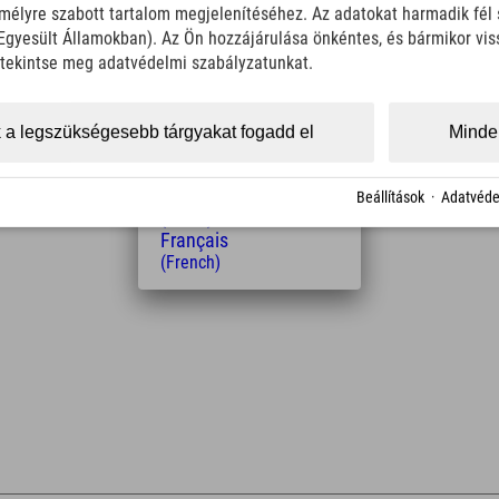
élyre szabott tartalom megjelenítéséhez. Az adatokat harmadik fél 
Italiano
z Egyesült Államokban). Az Ön hozzájárulása önkéntes, és bármikor vi
(Italian)
Čeština
, tekintse meg adatvédelmi szabályzatunkat.
Távolság a szállodától
(Czech)
Polski
1
4
18
km
Min.
Min.
(Polish)
 a legszükségesebb tárgyakat fogadd el
Minden
Magyar
(Hungarian)
Nederlands
Beállítások
·
Adatvéde
(Dutch)
Français
(French)
Leaflet
| Map data © OpenStreetMap contributors