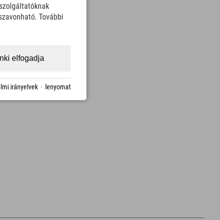
szolgáltatóknak
sszavonható. További
ki elfogadja
lmi irányelvek
·
lenyomat