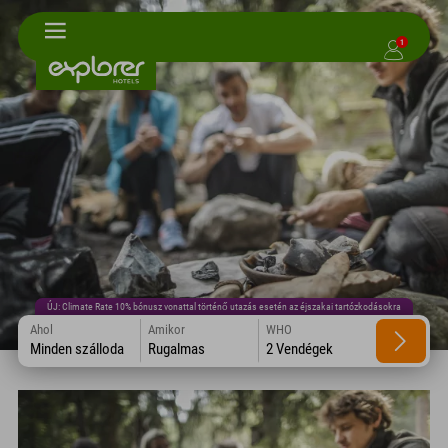
1
ÚJ: Climate Rate 10% bónusz vonattal történő utazás esetén az éjszakai tartózkodásokra
Ahol
Amikor
WHO
Minden szálloda
Rugalmas
2 Vendégek