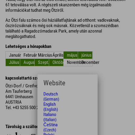
61 tetoválása volt. A régészeti skanzenben még izgalmasabb
információkat tudhat meg Ötziről.
Az Ötzi falu számos ősi háziállatfajtának ad otthont: vadlovaknak,
őszirózsáknak és még sok másnak. Közvetlenül a szomszédban
található a Ragadozómadarak Park, amely után azonnal
meglátogathatod.
Lehetséges a hónapokban
Január
Február
Március
Április
május
június
Július
Augusztus
Szept.
Október
November
December
kapcsolattartó személy
Website
Ötzi-Dorf / Greifvogelpark
Am Tauferberg
Deutsch
6441 Umhausen
(German)
AUSTRIA
English
Tel.
+43 5255 500 22
(English)
Italiano
(Italian)
Čeština
Távolság a szállodától
(Czech)