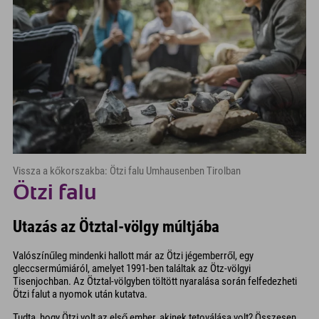
Vissza a kőkorszakba: Ötzi falu Umhausenben Tirolban
Ötzi falu
Utazás az Ötztal-völgy múltjába
Valószínűleg mindenki hallott már az Ötzi jégemberről, egy
gleccsermúmiáról, amelyet 1991-ben találtak az Ötz-völgyi
Tisenjochban. Az Ötztal-völgyben töltött nyaralása során felfedezheti
Ötzi falut a nyomok után kutatva.
Tudta, hogy Ötzi volt az első ember, akinek tetoválása volt? Összesen