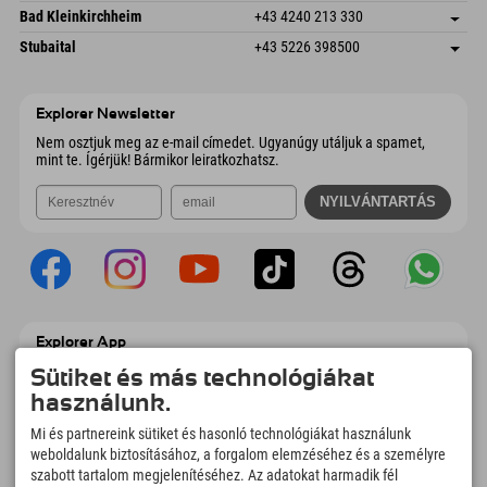
E-mail küldése
Gscheat 14
Cím mentése
Ausztria
Könyv
Bad Kleinkirchheim
+43 4240 213 330
6441 Umhausen
Érkezési információk
E-mail küldése
Dorfstraße 24
Cím mentése
Ausztria
Könyv
Stubaital
+43 5226 398500
9546 Bad Kleinkirchheim
Érkezési információk
E-mail küldése
Wiesenweg 6
Cím mentése
Ausztria
Könyv
6167 Neustift im Stubaital
Érkezési információk
E-mail küldése
Ausztria
Könyv
Explorer Newsletter
E-mail küldése
Nem osztjuk meg az e-mail címedet. Ugyanúgy utáljuk a spamet,
mint te. Ígérjük! Bármikor leiratkozhatsz.
Explorer App
Töltsd fel #ExplorerPillanataidat, az Úticélom
Sütiket és más technológiákat
című videódat foglalási áttekintéssel,
használunk.
bakancslistával, étterem áttekintéssel és
még sok mással. Töltsd le most!
Mi és partnereink sütiket és hasonló technológiákat használunk
weboldalunk biztosításához, a forgalom elemzéséhez és a személyre
szabott tartalom megjelenítéséhez. Az adatokat harmadik fél
Felfedezős pillanatok ideje