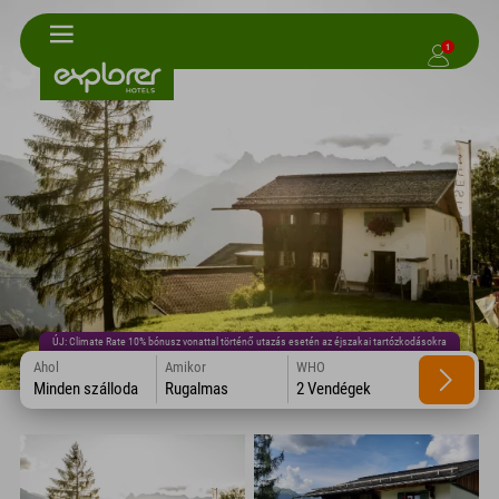
1
ÚJ: Climate Rate 10% bónusz vonattal történő utazás esetén az éjszakai tartózkodásokra
Ahol
Amikor
WHO
Minden szálloda
Rugalmas
2 Vendégek