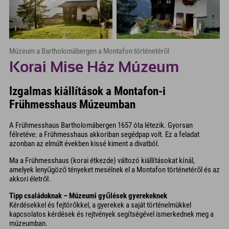
Múzeum a Bartholomäbergen a Montafon történetéről
Korai Mise Ház Múzeum
Izgalmas kiállítások a Montafon-i
Frühmesshaus Múzeumban
A Frühmesshaus Bartholomäbergen 1657 óta létezik. Gyorsan
félretéve: a Frühmesshaus akkoriban segédpap volt. Ez a feladat
azonban az elmúlt években kissé kiment a divatból.
Ma a Frühmesshaus (korai étkezde) változó kiállításokat kínál,
amelyek lenyűgöző tényeket mesélnek el a Montafon történetéről és az
akkori életről.
Tipp családoknak – Múzeumi gyűlések gyerekeknek
Kérdésekkel és fejtörőkkel, a gyerekek a saját történelmükkel
kapcsolatos kérdések és rejtvények segítségével ismerkednek meg a
múzeumban.