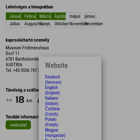
Lehetséges a hónapokban
Január
Február
Március
Április
május
június
Július
Augusztus
Szept.
Október
November
December
kapcsolattartó személy
Museum Frühmesshaus
Dorf 11
6781 Bartholomäberg
Website
AUSTRIA
Tel.
+43 5556 747 23
Deutsch
(German)
English
Távolság a szállodától
(English)
18
24
Italiano
km
Min.
(Italian)
Čeština
(Czech)
További információk
Polski
weboldal
(Polish)
Magyar
Leaflet
| Map data © OpenStreetMap contributors
(Hungarian)