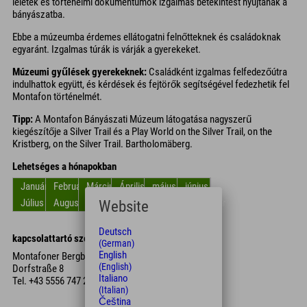
leletek és történelmi dokumentumok izgalmas betekintést nyújtanak a
bányászatba.
Ebbe a múzeumba érdemes ellátogatni felnőtteknek és családoknak
egyaránt. Izgalmas túrák is várják a gyerekeket.
Múzeumi gyűlések gyerekeknek:
Családként izgalmas felfedezőútra
indulhattok együtt, és kérdések és fejtörők segítségével fedezhetik fel
Montafon történelmét.
Tipp:
A Montafon Bányászati Múzeum látogatása nagyszerű
kiegészítője a Silver Trail és a Play World on the Silver Trail, on the
Kristberg, on the Silver Trail. Bartholomäberg.
Lehetséges a hónapokban
Január
Február
Március
Április
május
június
Július
Augusztus
Szept.
Október
November
December
Website
Deutsch
kapcsolattartó személy
(German)
English
Montafoner Bergbaumuseum
(English)
Dorfstraße 8
Italiano
Tel.
+43 5556 747 23
(Italian)
Čeština