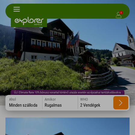
1
ÚJ: Climate Rate 10% bónusz vonattal történő utazás esetén az éjszakai tartózkodásokra
Ahol
Amikor
WHO
Minden szálloda
Rugalmas
2 Vendégek