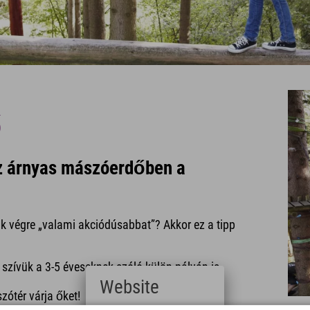
ő
 árnyas mászóerdőben a
k végre „valami akciódúsabbat”? Akkor ez a tipp
 szívük a 3-5 éveseknek szóló külön pályán is
Website
ótér várja őket!