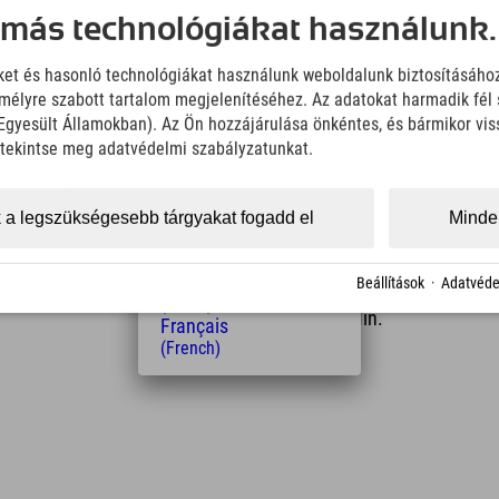
Deutsch
forró napokon érdemes.
 más technológiákat használunk.
(German)
English
Explorer Hotel Oberstdorfban töltött nyaraláshoz,
iket és hasonló technológiákat használunk weboldalunk biztosításáho
(English)
élyre szabott tartalom megjelenítéséhez. Az adatokat harmadik fél 
Italiano
z Egyesült Államokban). Az Ön hozzájárulása önkéntes, és bármikor vi
(Italian)
Čeština
, tekintse meg adatvédelmi szabályzatunkat.
(Czech)
Polski
(Polish)
 a legszükségesebb tárgyakat fogadd el
Minden
Magyar
(Hungarian)
Távolság a szállodától
Nederlands
Beállítások
·
Adatvéde
(Dutch)
7
15
km
Min.
Français
(French)