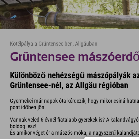
Kötélpálya a Grüntensee-ben, Allgäuban
Grüntensee mászóerd
Különböző nehézségű mászópályák az
Grüntensee-nél, az Allgäu régióban
Gyermekei már napok óta kérdezik, hogy mikor csinálhatna
pont időben jön.
Vannak veled 6 évnél fiatalabb gyerekek is? A kalandvágyó
boldog lesz!
És amikor véget ér a mászós móka, a nagyszerű kalandjátsz