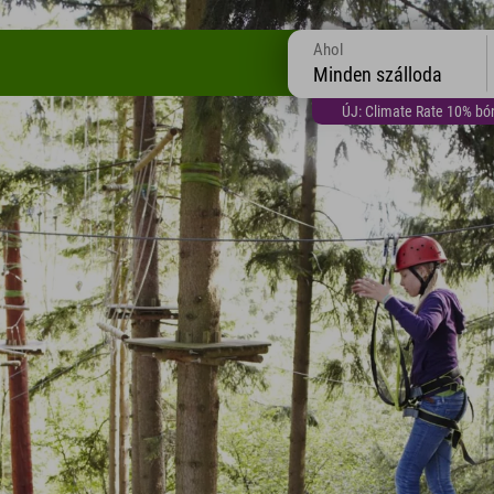
Ahol
Minden szálloda
ÚJ: Climate Rate 10% bón