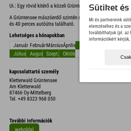
Ui.: Egy rövid kitérő a közeli Grüntensee-tóhoz különösen 
Sütiket és
A Grüntensee mászóerdő szintén remek kirándulási tipp az 
Mi és partnereink süt
és 40 perces autóútra található.
elemzéséhez és a szem
továbbíthatjuk (pl. a
Lehetséges a hónapokban
információkért kérjük
Január
Február
Március
Április
május
június
Július
Augusztus
Szept.
Október
November
December
Csak
kapcsolattartó személy
Kletterwald Grüntensee
Am Kletterwald
87466 Oy-Mittelberg
Tel.
+49 8323 968 050
További információk
weboldal