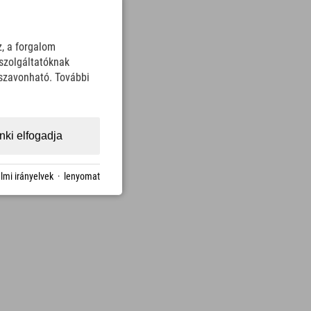
z, a forgalom
szolgáltatóknak
sszavonható. További
ki elfogadja
lmi irányelvek
·
lenyomat