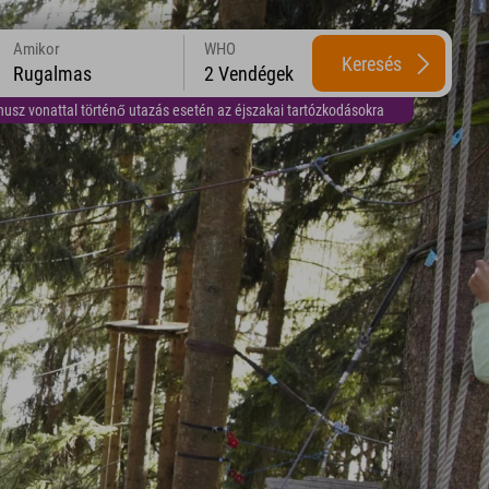
Amikor
WHO
Keresés
Rugalmas
2 Vendégek
usz vonattal történő utazás esetén az éjszakai tartózkodásokra