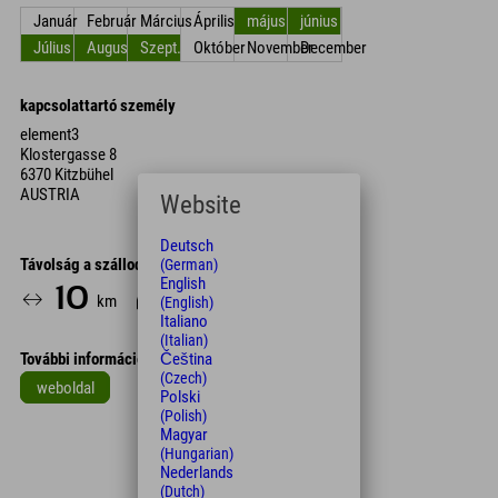
Január
Február
Március
Április
május
június
Július
Augusztus
Szept.
Október
November
December
kapcsolattartó személy
element3
Klostergasse 8
6370 Kitzbühel
AUSTRIA
Website
Deutsch
Távolság a szállodától
(German)
English
10
14
km
Min.
(English)
Italiano
(Italian)
Čeština
További információk
(Czech)
weboldal
Polski
(Polish)
Leaflet
| Map data © OpenStreetMap contributors
Magyar
(Hungarian)
+
Nederlands
−
(Dutch)