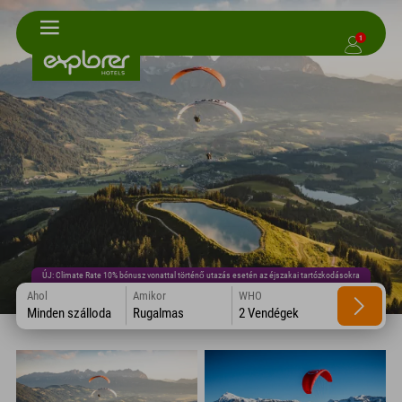
1
ÚJ: Climate Rate 10% bónusz vonattal történő utazás esetén az éjszakai tartózkodásokra
Ahol
Amikor
WHO
Minden szálloda
Rugalmas
2 Vendégek