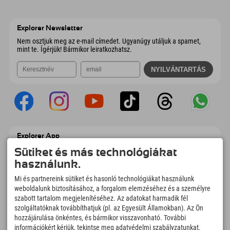
9546 Bad Kleinkirchheim
Érkezési információk
E-mail küldése
Wiesenweg 6
Cím mentése
Ausztria
Könyv
6167 Neustift im Stubaital
Érkezési információk
E-mail küldése
Ausztria
Könyv
Explorer Newsletter
E-mail küldése
Nem osztjuk meg az e-mail címedet. Ugyanúgy utáljuk a spamet,
mint te. Ígérjük! Bármikor leiratkozhatsz.
Explorer App
Töltsd fel #ExplorerPillanataidat, az Úticélom
Sütiket és más technológiákat
című videódat foglalási áttekintéssel,
használunk.
bakancslistával, étterem áttekintéssel és
még sok mással. Töltsd le most!
Mi és partnereink sütiket és hasonló technológiákat használunk
weboldalunk biztosításához, a forgalom elemzéséhez és a személyre
szabott tartalom megjelenítéséhez. Az adatokat harmadik fél
Felfedezős pillanatok ideje
szolgáltatóknak továbbíthatjuk (pl. az Egyesült Államokban). Az Ön
166
4.634
km
hozzájárulása önkéntes, és bármikor visszavonható. További
Hegyi tavak és
Sí- és snowboardpályák
információkért kérjük, tekintse meg adatvédelmi szabályzatunkat.