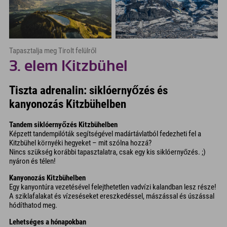
Tapasztalja meg Tirolt felülről
3. elem Kitzbühel
Tiszta adrenalin: siklóernyőzés és
kanyonozás Kitzbühelben
Tandem siklóernyőzés Kitzbühelben
Képzett tandempilóták segítségével madártávlatból fedezheti fel a
Kitzbühel környéki hegyeket – mit szólna hozzá?
Nincs szükség korábbi tapasztalatra, csak egy kis siklóernyőzés. ;)
nyáron és télen!
Kanyonozás Kitzbühelben
Egy kanyontúra vezetésével felejthetetlen vadvízi kalandban lesz része!
A sziklafalakat és vízeséseket ereszkedéssel, mászással és úszással
hódíthatod meg.
Lehetséges a hónapokban