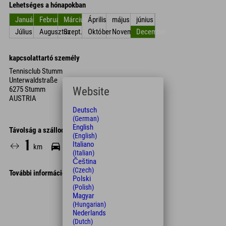
Lehetséges a hónapokban
Január
Február
Március
Április
május
június
Július
Augusztus
Szept.
Október
November
December
kapcsolattartó személy
Tennisclub Stumm
Unterwaldstraße
6275 Stumm
Website
AUSTRIA
Deutsch
(German)
English
Távolság a szállodától
(English)
1
4
Italiano
km
Min.
(Italian)
Čeština
(Czech)
További információk
Polski
(Polish)
Leaflet
| Map data © OpenStreetMap contributors
Magyar
+
(Hungarian)
Nederlands
−
(Dutch)