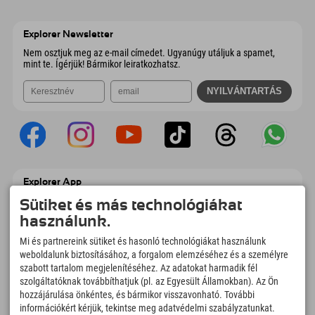
Wiesenweg 6
Cím mentése
Ausztria
Könyv
6167 Neustift im Stubaital
Érkezési információk
E-mail küldése
Ausztria
Könyv
Explorer Newsletter
E-mail küldése
Nem osztjuk meg az e-mail címedet. Ugyanúgy utáljuk a spamet,
mint te. Ígérjük! Bármikor leiratkozhatsz.
Explorer App
Töltsd fel #ExplorerPillanataidat, az Úticélom
Sütiket és más technológiákat
című videódat foglalási áttekintéssel,
használunk.
bakancslistával, étterem áttekintéssel és
még sok mással. Töltsd le most!
Mi és partnereink sütiket és hasonló technológiákat használunk
weboldalunk biztosításához, a forgalom elemzéséhez és a személyre
szabott tartalom megjelenítéséhez. Az adatokat harmadik fél
Felfedezős pillanatok ideje
szolgáltatóknak továbbíthatjuk (pl. az Egyesült Államokban). Az Ön
166
4.634
km
hozzájárulása önkéntes, és bármikor visszavonható. További
Hegyi tavak és
Sí- és snowboardpályák
információkért kérjük, tekintse meg adatvédelmi szabályzatunkat.