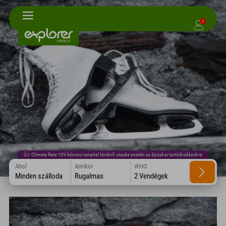
1
ÚJ: Climate Rate 10% bónusz vonattal történő utazás esetén az éjszakai tartózkodásokra
Ahol
Amikor
WHO
Minden szálloda
Rugalmas
2 Vendégek