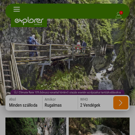
1
ÚJ: Climate Rate 10% bónusz vonattal történő utazás esetén az éjszakai tartózkodásokra
Ahol
Amikor
WHO
Minden szálloda
Rugalmas
2 Vendégek