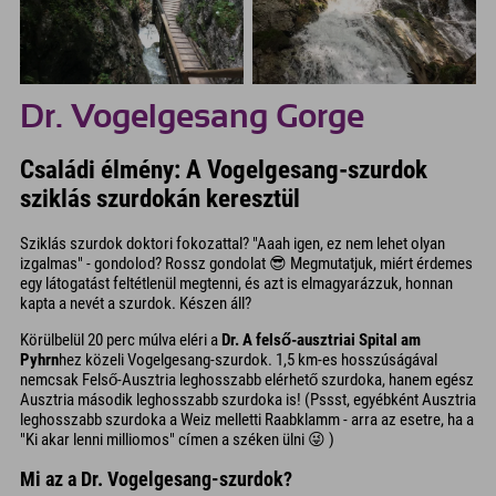
Dr. Vogelgesang Gorge
Családi élmény: A Vogelgesang-szurdok
sziklás szurdokán keresztül
Sziklás szurdok doktori fokozattal? "Aaah igen, ez nem lehet olyan
izgalmas" - gondolod? Rossz gondolat 😎 Megmutatjuk, miért érdemes
egy látogatást feltétlenül megtenni, és azt is elmagyarázzuk, honnan
kapta a nevét a szurdok. Készen áll?
Körülbelül 20 perc múlva eléri a
Dr. A felső-ausztriai Spital am
Pyhrn
hez közeli Vogelgesang-szurdok. 1,5 km-es hosszúságával
nemcsak Felső-Ausztria leghosszabb elérhető szurdoka, hanem egész
Ausztria második leghosszabb szurdoka is! (Pssst, egyébként Ausztria
leghosszabb szurdoka a Weiz melletti Raabklamm - arra az esetre, ha a
"Ki akar lenni milliomos" címen a széken ülni 😜 )
Mi az a Dr. Vogelgesang-szurdok?