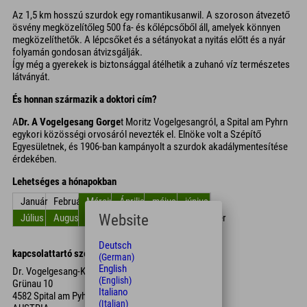
Az 1,5 km hosszú szurdok egy romantikusanwil. A szoroson átvezető
ösvény megközelítőleg 500 fa- és kőlépcsőből áll, amelyek könnyen
megközelíthetők. A lépcsőket és a sétányokat a nyitás előtt és a nyár
folyamán gondosan átvizsgálják.
Így még a gyerekek is biztonsággal átélhetik a zuhanó víz természetes
látványát.
És honnan származik a doktori cím?
A
Dr. A Vogelgesang Gorge
t Moritz Vogelgesangról, a Spital am Pyhrn
egykori közösségi orvosáról nevezték el. Elnöke volt a Szépítő
Egyesületnek, és 1906-ban kampányolt a szurdok akadálymentesítése
érdekében.
Lehetséges a hónapokban
Január
Február
Március
Április
május
június
Website
Július
Augusztus
Szept.
Október
November
December
Deutsch
kapcsolattartó személy
(German)
English
Dr. Vogelgesang-Klamm
(English)
Grünau 10
Italiano
4582 Spital am Pyhrn
(Italian)