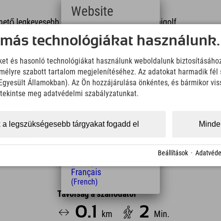
Website
ető legkevesebb dobással kell eltalálni a frizbigolf
Deutsch
 más technológiákat használunk.
(German)
nek egy rövid **bevezetőt** tartanak a
English
iket és hasonló technológiákat használunk weboldalunk biztosításáho
ő legkevesebb dobással teljesítsék.
(English)
élyre szabott tartalom megjelenítéséhez. Az adatokat harmadik fél 
Italiano
s italok kaphatók a Bärenhütte előtti
(Italian)
z Egyesült Államokban). Az Ön hozzájárulása önkéntes, és bármikor vi
Čeština
, tekintse meg adatvédelmi szabályzatunkat.
(Czech)
Polski
(Polish)
 a legszükségesebb tárgyakat fogadd el
Minden
Magyar
(Hungarian)
Nederlands
Beállítások
·
Adatvéde
(Dutch)
Français
(French)
Távolság a szállodától
0.1
2
km
Min.