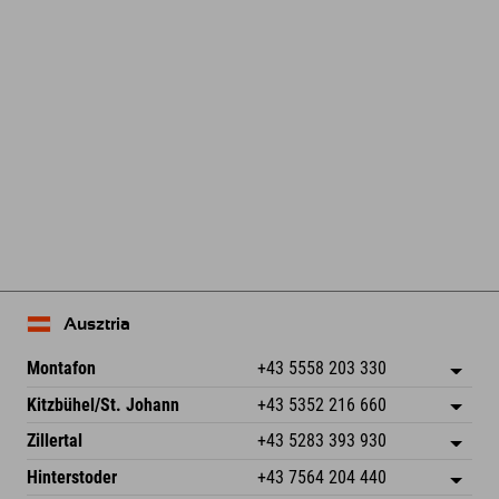
Ausztria
Montafon
+43 5558 203 330
Dorfstr. 127b
Cím mentése
Kitzbühel/St. Johann
+43 5352 216 660
6793 Gaschurn/Montafon
Érkezési információk
Speckbacherstraße 87
Cím mentése
Ausztria
Könyv
Zillertal
+43 5283 393 930
6380 St. Johann in Tirol
Érkezési információk
E-mail küldése
Schmiedau 2
Cím mentése
Ausztria
Könyv
Hinterstoder
+43 7564 204 440
6272 Kaltenbach im Zillertal
Érkezési információk
E-mail küldése