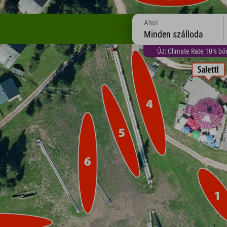
Ahol
Minden szálloda
ÚJ: Climate Rate 10% bón