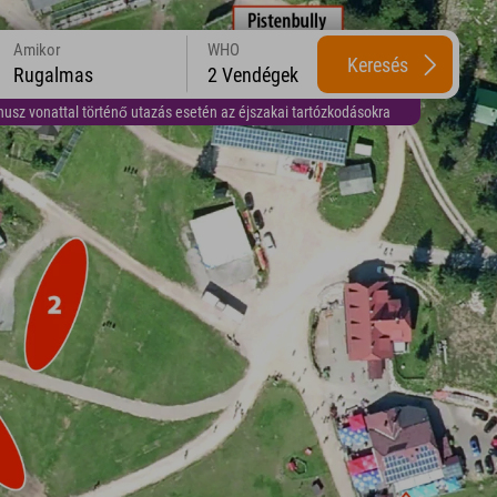
Amikor
WHO
Keresés
Rugalmas
2 Vendégek
usz vonattal történő utazás esetén az éjszakai tartózkodásokra