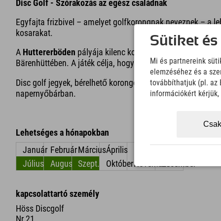
Disc Golf - Szórakozás az egész családnak
Egyfajta frizbivel – amelyet golfkorongnak neveznek – a leh
kosarakat.
Sütiket és
A
Huttererböden
pályája kilenc kosarat tartalmaz; Kezdők
Mi és partnereink süt
Bärenhüttében. A játék célja, hogy az összes lyukat a lehet
elemzéséhez és a szem
Disc golf jegyek, bérelhető korongok, rövid bemutatkozás é
továbbíthatjuk (pl. a
napernyőbárban.
információkért kérjük
Csak
Lehetséges a hónapokban
Január
Február
Március
Április
május
június
Július
Augusztus
Szept.
Október
November
December
kapcsolattartó személy
Höss Discgolf
Nr 21