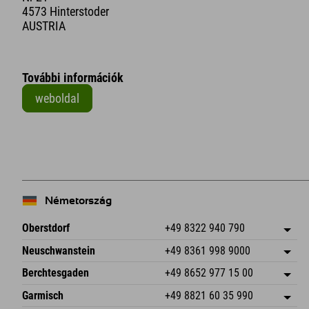
4573 Hinterstoder
AUSTRIA
További információk
weboldal
Németország
Oberstdorf
+49 8322 940 790
An der Breitach 3
Cím mentése
Neuschwanstein
+49 8361 998 9000
87538 Fischen I. Allgäu
Érkezési információk
An der Riese 45
Cím mentése
Németország
Könyv
Berchtesgaden
+49 8652 977 15 00
87484 Nesselwang im Allgäu
Érkezési információk
E-mail küldése
Hofreitstr. 7
Cím mentése
Németország
Könyv
Garmisch
+49 8821 60 35 990
83471 Schönau am Königssee
Érkezési információk
E-mail küldése