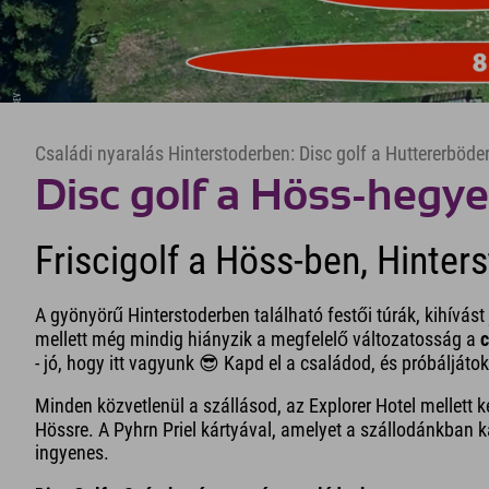
Családi nyaralás Hinterstoderben: Disc golf a Huttererböd
Disc golf a Höss-hegy
Friscigolf a Höss-ben, Hinter
A gyönyörű Hinterstoderben található festői túrák, kihívást
mellett még mindig hiányzik a megfelelő változatosság a
c
- jó, hogy itt vagyunk 😎 Kapd el a családod, és próbáljátok
Minden közvetlenül a szállásod, az Explorer Hotel mellett ke
Hössre. A Pyhrn Priel kártyával, amelyet a szállodánkban ka
ingyenes.