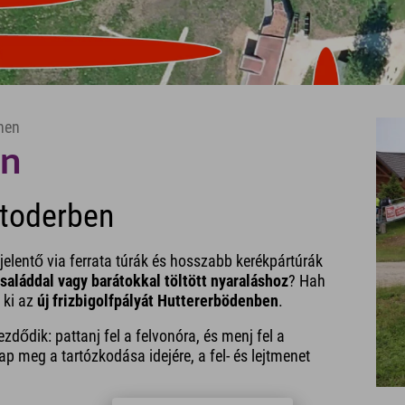
enen
en
stoderben
 jelentő via ferrata túrák és hosszabb kerékpártúrák
saláddal vagy barátokkal töltött nyaraláshoz
? Hah
 ki az
új frizbigolfpályát Huttererbödenben
.
zdődik: pattanj fel a felvonóra, és menj fel a
p meg a tartózkodása idejére, a fel- és lejtmenet