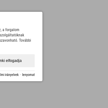
z, a forgalom
szolgáltatóknak
sszavonható. További
ki elfogadja
lmi irányelvek
·
lenyomat