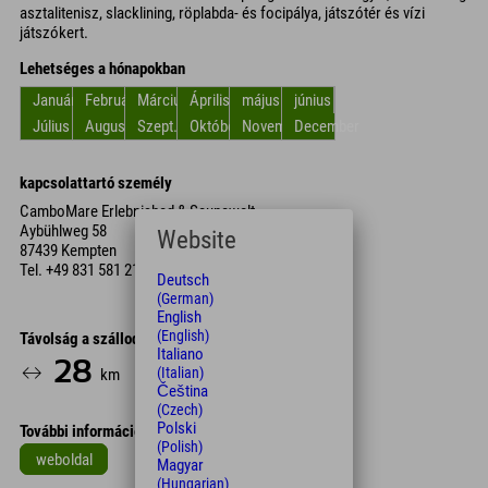
asztalitenisz, slacklining, röplabda- és focipálya, játszótér és vízi
játszókert.
Lehetséges a hónapokban
Január
Február
Március
Április
május
június
Július
Augusztus
Szept.
Október
November
December
kapcsolattartó személy
CamboMare Erlebnisbad & Saunawelt
Aybühlweg 58
Website
87439 Kempten
Tel.
+49 831 581 210
Deutsch
(German)
English
(English)
Távolság a szállodától
Italiano
28
27
(Italian)
km
Min.
Čeština
(Czech)
Polski
További információk
(Polish)
weboldal
Magyar
(Hungarian)