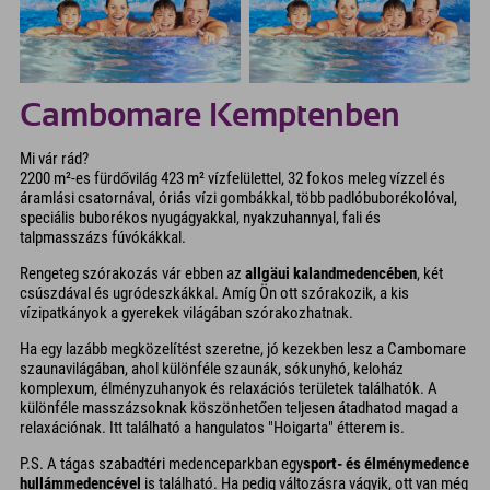
Cambomare Kemptenben
Mi vár rád?
2200 m²-es fürdővilág 423 m² vízfelülettel, 32 fokos meleg vízzel és
áramlási csatornával, óriás vízi gombákkal, több padlóbuborékolóval,
speciális buborékos nyugágyakkal, nyakzuhannyal, fali és
talpmasszázs fúvókákkal.
Rengeteg szórakozás vár ebben az
allgäui kalandmedencében
, két
csúszdával és ugródeszkákkal. Amíg Ön ott szórakozik, a kis
vízipatkányok a gyerekek világában szórakozhatnak.
Ha egy lazább megközelítést szeretne, jó kezekben lesz a Cambomare
szaunavilágában, ahol különféle szaunák, sókunyhó, keloház
komplexum, élményzuhanyok és relaxációs területek találhatók. A
különféle masszázsoknak köszönhetően teljesen átadhatod magad a
relaxációnak. Itt található a hangulatos "Hoigarta" étterem is.
P.S. A tágas szabadtéri medenceparkban egy
sport- és élménymedence
hullámmedencével
is található. Ha pedig változásra vágyik, ott van még