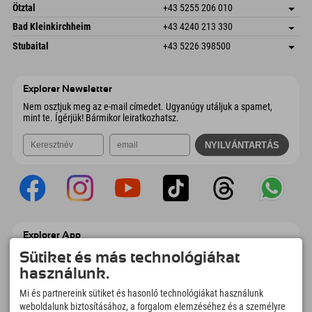
Freizeitpark 10
Cím mentése
Ausztria
Könyv
Ötztal
+43 5255 206 010
4573 Hinterstoder
Érkezési információk
E-mail küldése
Gscheat 14
Cím mentése
Ausztria
Könyv
Bad Kleinkirchheim
+43 4240 213 330
6441 Umhausen
Érkezési információk
E-mail küldése
Dorfstraße 24
Cím mentése
Ausztria
Könyv
Stubaital
+43 5226 398500
9546 Bad Kleinkirchheim
Érkezési információk
E-mail küldése
Wiesenweg 6
Cím mentése
Ausztria
Könyv
6167 Neustift im Stubaital
Érkezési információk
E-mail küldése
Ausztria
Könyv
Explorer Newsletter
E-mail küldése
Nem osztjuk meg az e-mail címedet. Ugyanúgy utáljuk a spamet,
mint te. Ígérjük! Bármikor leiratkozhatsz.
Explorer App
Töltsd fel #ExplorerPillanataidat, az Úticélom
Sütiket és más technológiákat
című videódat foglalási áttekintéssel,
használunk.
bakancslistával, étterem áttekintéssel és
még sok mással. Töltsd le most!
Mi és partnereink sütiket és hasonló technológiákat használunk
weboldalunk biztosításához, a forgalom elemzéséhez és a személyre