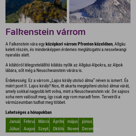
Falkenstein várrom
A Falkenstein vára egy
középkori várrom Pfronten közelében
, Allgäu
keleti részén, és mindenképpen érdemes meglátogatni a nesselwangi
nyaralás alatt.
A kilátóról lélegzetelállító kilátás nyílik az Allgäui-Alpokra, az Alpok
lábára, sőt még a Neuschwanstein várára is.
Érdekesség: Ez a várrom „Lajos király utolsó álma” néven is ismert. És
miért pont II. Lajos király? Nos, itt akarta megépíteni utolsó álmai várát,
amely sokkal nagyobb lett volna, mint a Neuschwanstein vár. De sajnos
soha nem valósult meg, így csak egy rom maradt fenn. Terveiről a
vármúzeumban tudhat meg többet.
Lehetséges a hónapokban
Január
Február
Március
Április
május
június
Július
Augusztus
Szept.
Október
November
December