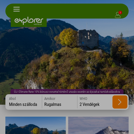
1
ÚJ: Climate Rate 10% bónusz vonattal történő utazás esetén az éjszakai tartózkodásokra
Ahol
Amikor
WHO
Minden szálloda
Rugalmas
2 Vendégek