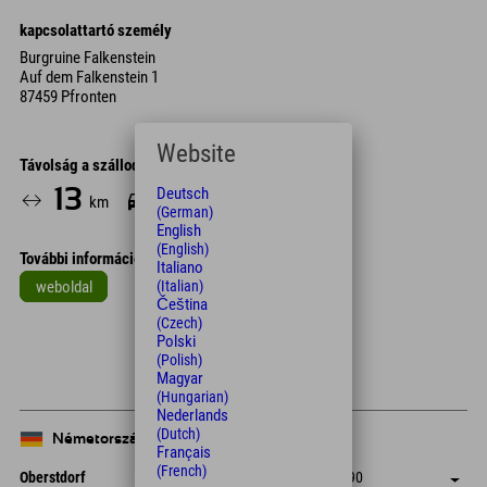
kapcsolattartó személy
Burgruine Falkenstein
Auf dem Falkenstein 1
87459 Pfronten
Website
Távolság a szállodától
13
24
Deutsch
km
Min.
(German)
English
(English)
További információk
Italiano
weboldal
(Italian)
Čeština
Leaflet
| Map data © OpenStreetMap contributors
(Czech)
Polski
+
(Polish)
Magyar
−
(Hungarian)
Nederlands
(Dutch)
Németország
Français
(French)
Oberstdorf
+49 8322 940 790