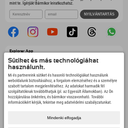
mint te. Ígérjük! Bármikor leiratkozhatsz.
Explorer App
Töltsd fel #ExplorerPillanataidat, az Úticélom
Sütiket és más technológiákat
című videódat foglalási áttekintéssel,
használunk.
bakancslistával, étterem áttekintéssel és
még sok mással. Töltsd le most!
Mi és partnereink sütiket és hasonló technológiákat használunk
weboldalunk biztosításához, a forgalom elemzéséhez és a személyre
szabott tartalom megjelenítéséhez. Az adatokat harmadik fél
Felfedezős pillanatok ideje
szolgáltatóknak továbbíthatjuk (pl. az Egyesült Államokban). Az Ön
166
4.634
km
hozzájárulása önkéntes, és bármikor visszavonható. További
Hegyi tavak és
Sí- és snowboardpályák
információkért kérjük, tekintse meg adatvédelmi szabályzatunkat.
élményfürdők
8.991
km
97
%
Mindenki elfogadja
Túrázási és hegymászási
Vendégeink ajánlanak
ösvények
minket