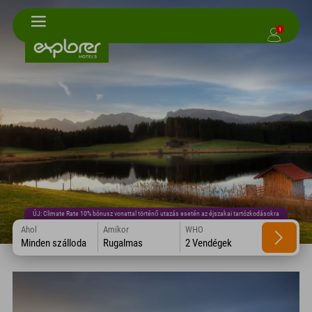
1
ÚJ: Climate Rate 10% bónusz vonattal történő utazás esetén az éjszakai tartózkodásokra
Ahol
Amikor
WHO
Minden szálloda
Rugalmas
2 Vendégek