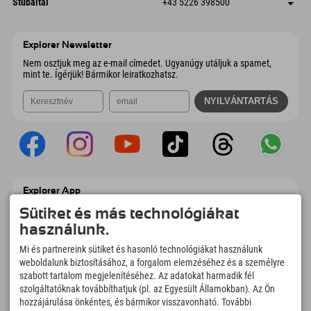
Ausztria
Könyv
Stubaital
+43 5226 398500
9546 Bad Kleinkirchheim
Érkezési információk
E-mail küldése
Wiesenweg 6
Cím mentése
Ausztria
Könyv
6167 Neustift im Stubaital
Érkezési információk
E-mail küldése
Ausztria
Könyv
Explorer Newsletter
E-mail küldése
Nem osztjuk meg az e-mail címedet. Ugyanúgy utáljuk a spamet,
mint te. Ígérjük! Bármikor leiratkozhatsz.
Explorer App
Töltsd fel #ExplorerPillanataidat, az Úticélom
Sütiket és más technológiákat
című videódat foglalási áttekintéssel,
használunk.
bakancslistával, étterem áttekintéssel és
még sok mással. Töltsd le most!
Mi és partnereink sütiket és hasonló technológiákat használunk
weboldalunk biztosításához, a forgalom elemzéséhez és a személyre
szabott tartalom megjelenítéséhez. Az adatokat harmadik fél
Felfedezős pillanatok ideje
szolgáltatóknak továbbíthatjuk (pl. az Egyesült Államokban). Az Ön
166
4.634
km
hozzájárulása önkéntes, és bármikor visszavonható. További