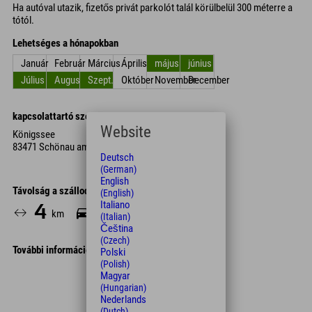
Ha autóval utazik, fizetős privát parkolót talál körülbelül 300 méterre a
tótól.
Lehetséges a hónapokban
Január
Február
Március
Április
május
június
Július
Augusztus
Szept.
Október
November
December
kapcsolattartó személy
Website
Königssee
83471 Schönau am Königssee
Deutsch
(German)
English
Távolság a szállodától
(English)
Italiano
4
9
km
Min.
(Italian)
Čeština
(Czech)
További információk
Polski
(Polish)
Leaflet
| Map data © OpenStreetMap contributors
Magyar
(Hungarian)
+
Nederlands
(Dutch)