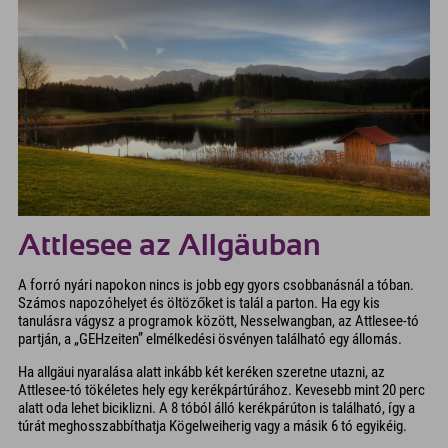
Attlesee az Allgäuban
A forró nyári napokon nincs is jobb egy gyors csobbanásnál a tóban.
Számos napozóhelyet és öltözőket is talál a parton. Ha egy kis
tanulásra vágysz a programok között, Nesselwangban, az Attlesee-tó
partján, a „GEHzeiten” elmélkedési ösvényen található egy állomás.
Ha allgäui nyaralása alatt inkább két keréken szeretne utazni, az
Attlesee-tó tökéletes hely egy kerékpártúrához. Kevesebb mint 20 perc
alatt oda lehet biciklizni. A 8 tóból álló kerékpárúton is található, így a
túrát meghosszabbíthatja Kögelweiherig vagy a másik 6 tó egyikéig.