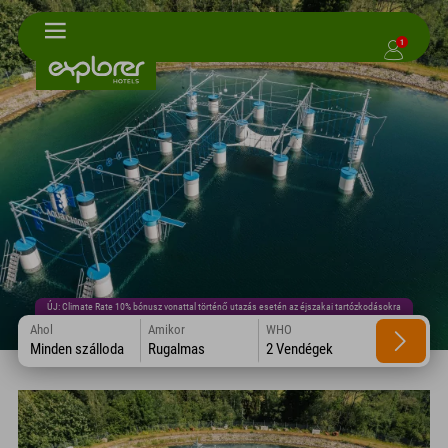
1
ÚJ: Climate Rate 10% bónusz vonattal történő utazás esetén az éjszakai tartózkodásokra
Ahol
Amikor
WHO
Minden szálloda
Rugalmas
2 Vendégek