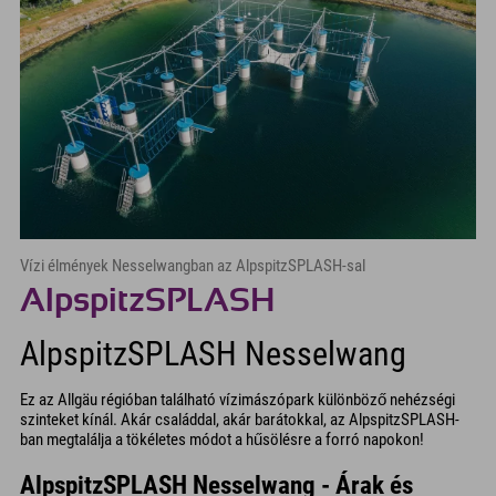
Vízi élmények Nesselwangban az AlpspitzSPLASH-sal
AlpspitzSPLASH
AlpspitzSPLASH Nesselwang
Ez az Allgäu régióban található vízimászópark különböző nehézségi
szinteket kínál. Akár családdal, akár barátokkal, az AlpspitzSPLASH-
ban megtalálja a tökéletes módot a hűsölésre a forró napokon!
AlpspitzSPLASH Nesselwang - Árak és