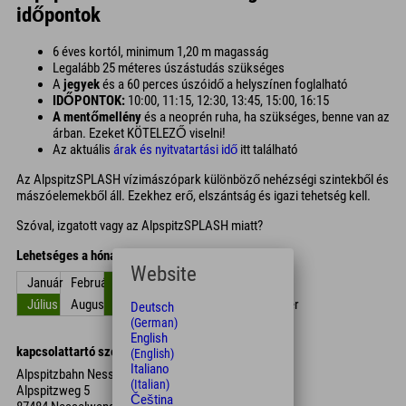
időpontok
6 éves kortól, minimum 1,20 m magasság
Legalább 25 méteres úszástudás szükséges
A
jegyek
és a 60 perces úszóidő a helyszínen foglalható
IDŐPONTOK:
10:00, 11:15, 12:30, 13:45, 15:00, 16:15
A mentőmellény
és a neoprén ruha, ha szükséges, benne van az
árban. Ezeket KÖTELEZŐ viselni!
Az aktuális
árak és nyitvatartási idő
itt található
Az AlpspitzSPLASH vízimászópark különböző nehézségi szintekből és
mászóelemekből áll. Ezekhez erő, elszántság és igazi tehetség kell.
Szóval, izgatott vagy az AlpspitzSPLASH miatt?
Lehetséges a hónapokban
Website
Január
Február
Március
Április
május
június
Július
Augusztus
Szept.
Október
November
December
Deutsch
(German)
English
kapcsolattartó személy
(English)
Italiano
Alpspitzbahn Nesselwang
(Italian)
Alpspitzweg 5
Čeština