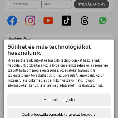
Explorer App
Töltsd fel #ExplorerPillanataidat, az Úticélom
Sütiket és más technológiákat
című videódat foglalási áttekintéssel,
használunk.
bakancslistával, étterem áttekintéssel és
még sok mással. Töltsd le most!
Mi és partnereink sütiket és hasonló technológiákat használunk
weboldalunk biztosításához, a forgalom elemzéséhez és a személyre
szabott tartalom megjelenítéséhez. Az adatokat harmadik fél
Felfedezős pillanatok ideje
szolgáltatóknak továbbíthatjuk (pl. az Egyesült Államokban). Az Ön
166
4.634
km
hozzájárulása önkéntes, és bármikor visszavonható. További
Hegyi tavak és
Sí- és snowboardpályák
információkért kérjük, tekintse meg adatvédelmi szabályzatunkat.
élményfürdők
8.991
km
97
%
Mindenki elfogadja
Túrázási és hegymászási
Vendégeink ajánlanak
ösvények
minket
Csak a legszükségesebb tárgyakat fogadd el