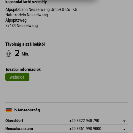
kapcsolattartó személy
Alpspitzbahn Nesselwang GmbH & Co. KG
Naturrodeln Nesselwang
Alpspitzweg
87484 Nesselwang
Távolság a szállodától
2
Min.
További információk
weboldal
Németország
Oberstdorf
+49 8322 940 790
An der Breitach 3
Cím mentése
Neuschwanstein
+49 8361 998 9000
87538 Fischen I. Allgäu
Érkezési információk