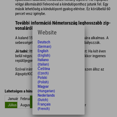
völgyi állomásától felvonóval a kiindulóponthoz jutunk fel. Egy
másik lehetőség a kiindulópont gyalog elérése. Ez körülbelül 60
percet vesz igénybe.
További információ Németország leghosszabb zip-
vonaláról:
Website
A kaland 150 cm-nél magasabb emberek számára alkalmas. A
Deutsch
sebességet automatikus mágneses fékek szabályozzák.
(German)
English
Jó tudni:
Itt még bónuszmérföldeket is gyűjthet: Ha két éven
(English)
belül négyszer használja az AlpspitzKICK-ot, akkor ingyenes
Italiano
repülőjegyet kap.
(Italian)
Čeština
Szóval irány Nesselwang, és fel az egekbe! Készen állsz az
(Czech)
AlpspitzKICK-ra?!
Polski
(Polish)
Magyar
Lehetséges a hónapokban
(Hungarian)
Nederlands
Január
Február
Március
Április
május
június
(Dutch)
Français
Július
Augusztus
Szept.
Október
November
December
(French)