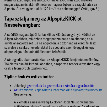
Németország leghosszabb zipvonalával több mint 1200 méteres
magasságban és akár 60 méteres magasságban is száguldhatsz az
Alpspitztől a völgybe – akár 120 km/órás sebességgel! Őrült, igaz? ;)
Tapasztalja meg az AlpspitzKICK-ot
Nesselwangban:
A szédítő magasságból fantasztikus kilátásban gyönyörködhet az
Allgäu-Alpokban, miközben megtapasztalhatja a szabadság és a
súlytalanság érzését. De ne aggódjon, a biztonság az első: fel lesz
szerelve sisakkal, hevederekkel és speciális szemüveggel, és egy
alapos eligazítás után tökéletesen felkészült.
Akár egyedül, akár barátokkal, az AlpspitzKICK felejthetetlen élmény.
Tökéletes családi kirándulásokhoz, csoportos rendezvényekhez vagy
csak a legnagyobb izgalomhoz.
Zipline árak és nyitva tartás:
Jelenlegi
gyermekek és gyermekek számára egyaránt); itt:
Az
üzemidővel kapcsolatos információk
a nyitvatartási időről itt
Nesselwang:
A kiemelés a nesselwangi Explorer Hotel Neuschwanstein
épületében található, mindössze néhány lépésre. Az Alpspitze