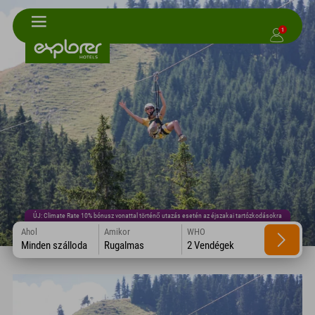
1
ÚJ: Climate Rate 10% bónusz vonattal történő utazás esetén az éjszakai tartózkodásokra
Ahol
Amikor
WHO
Minden szálloda
Rugalmas
2 Vendégek