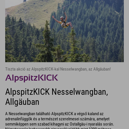
Tiszta akció az AlpspitzKICK-kal Nesselwangban, az Allgäuban!
AlpspitzKICK
AlpspitzKICK Nesselwangban,
Allgäuban
A Nesselwangban található AlpspitzKICK a végső kaland az
adrenalinfüggők és a természet szerelmesei számára, amelyet
semmiképpen sem szabad kihagyni az Ostallgäu-i nyaralás során.