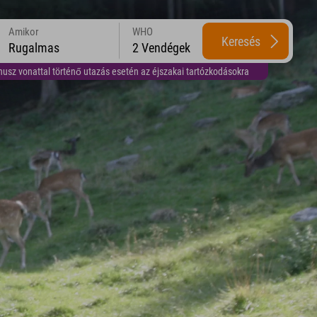
Amikor
WHO
Keresés
Rugalmas
2 Vendégek
usz vonattal történő utazás esetén az éjszakai tartózkodásokra