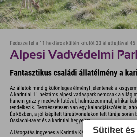
Fedezze fel a 11 hektáros kültéri kifutót 30 állatfajtával 45 
Alpesi Vadvédelmi Par
Fantasztikus családi állatélmény a ka
Az állatok mindig különleges élményt jelentenek a kisgye
A karintiai 11 hektáros alpesi vadaspark nemcsak a világ 
hanem grizzly medve kifutóval, halmúzeummal, afrikai ka
rendelkezik. Természetesen van egy kalandjátszótér is, ahol
És közben, a jól kiépített túraútvonalakon tett túrája során 
Ossiachi-tavat és a karintiai hegyeket.
Sütiket és
A látogatás ingyenes a Karintia Kártyával.