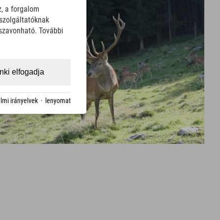
z, a forgalom
szolgáltatóknak
sszavonható. További
ki elfogadja
lmi irányelvek
·
lenyomat