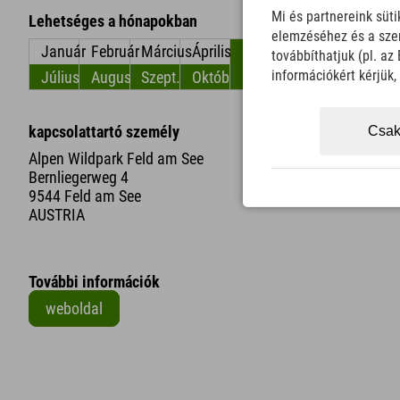
Mi és partnereink süt
Lehetséges a hónapokban
elemzéséhez és a szem
Január
Február
Március
Április
május
június
továbbíthatjuk (pl. a
információkért kérjük
Július
Augusztus
Szept.
Október
November
December
kapcsolattartó személy
Távol
Csak
Alpen Wildpark Feld am See
Bernliegerweg 4
9544 Feld am See
AUSTRIA
További információk
weboldal
+