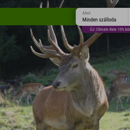
Ahol
Minden szálloda
ÚJ: Climate Rate 10% bón