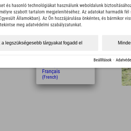
English
iket és hasonló technológiákat használunk weboldalunk biztosításáho
(English)
élyre szabott tartalom megjelenítéséhez. Az adatokat harmadik fél 
Italiano
(Italian)
z Egyesült Államokban). Az Ön hozzájárulása önkéntes, és bármikor vi
Čeština
, tekintse meg adatvédelmi szabályzatunkat.
(Czech)
Polski
(Polish)
ság a szállodától
 a legszükségesebb tárgyakat fogadd el
Minden
Magyar
9.5
12
85
(Hungarian)
km
Min.
Min.
Nederlands
Beállítások
·
Adatvéde
(Dutch)
Français
(French)
Leaflet
| Map data © OpenStreetMap contributors