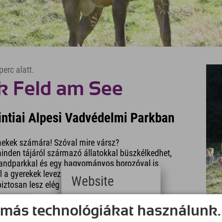
perc alatt.
k Feld am See
rintiai Alpesi Vadvédelmi Parkban
rmekek számára! Szóval mire vársz?
minden tájáról származó állatokkal büszkélkedhet,
landparkkal és egy hagyományos borozóval is
 a gyerekek levezethetik a gőzt.
Website
biztosan lesz elég ideje megtekinteni a közeli
Deutsch
 más technológiákat használunk.
(German)