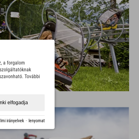
z, a forgalom
szolgáltatóknak
sszavonható. További
ki elfogadja
lmi irányelvek
·
lenyomat