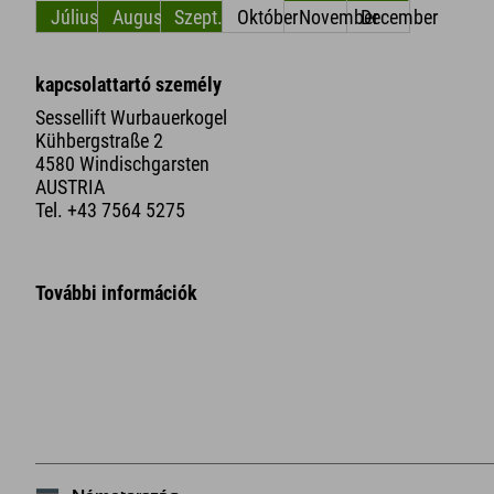
Július
Augusztus
Szept.
Október
November
December
kapcsolattartó személy
Sessellift Wurbauerkogel
Kühbergstraße 2
4580 Windischgarsten
AUSTRIA
Tel.
+43 7564 5275
További információk
+
−