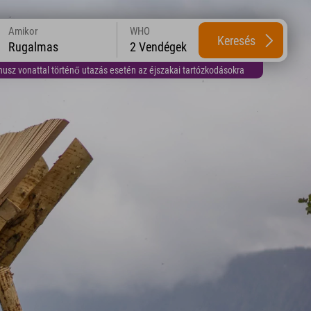
Amikor
WHO
Keresés
Rugalmas
2 Vendégek
usz vonattal történő utazás esetén az éjszakai tartózkodásokra