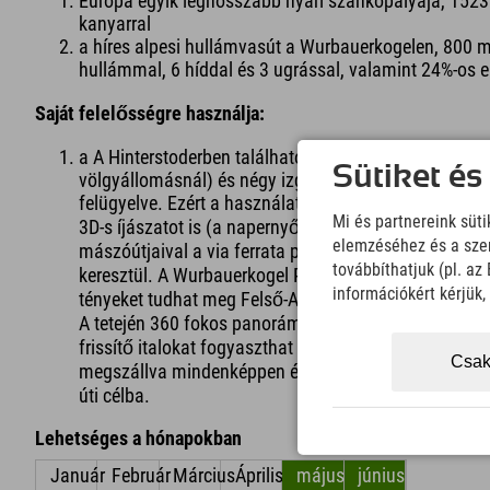
Európa egyik leghosszabb nyári szánkópályája, 1523
kanyarral
a híres alpesi hullámvasút a Wurbauerkogelen, 800 m 
hullámmal, 6 híddal és 3 ugrással, valamint 24%-os 
Saját felelősségre használja:
a A Hinterstoderben található, akciódús kerékpárpar
Sütiket és
völgyállomásnál) és négy izgalmas pályával rendelk
felügyelve. Ezért a használat saját felelősségre tör
Mi és partnereink süt
3D-s íjászatot is (a napernyőknek köszönhetően min
elemzéséhez és a szem
mászóútjaival a via ferrata parkban. Ebben a nyári 
továbbíthatjuk (pl. a
keresztül. A Wurbauerkogel Panorámatoronyból kilátá
információkért kérjük
tényeket tudhat meg Felső-Ausztria növény- és állatvi
A tetején 360 fokos panoráma tárul elénk. Éhes? Máju
frissítő italokat fogyaszthat a hegyi étteremben. Mint
Csak
megszállva mindenképpen érdemes egynapos kirándulá
úti célba.
Lehetséges a hónapokban
Január
Február
Március
Április
május
június