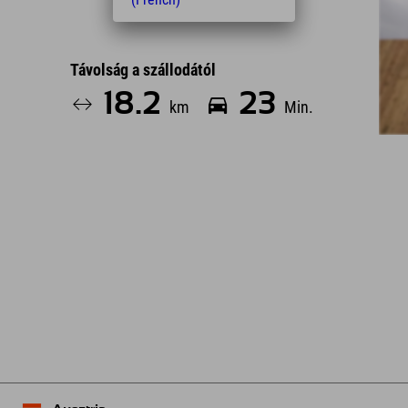
Távolság a szállodától
18.2
23
km
Min.
Leaflet
| Map data © OpenStreetMap contributors