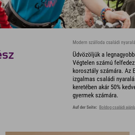
Modern szálloda családi nyara
ész
Üdvözöljük a legnagyobb
Végtelen számú felfedez
korosztály számára. Az E
izgalmas családi nyaral
keretében akár 50% kedv
gyermek számára.
Auf der Seite:
Boldog családi ajánl