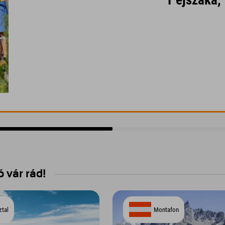
 vár rád!
ztal
Montafon