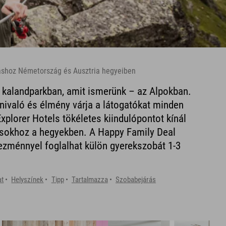
láshoz Németország és Ausztria hegyeiben
 kalandparkban, amit ismerünk – az Alpokban.
nivaló és élmény várja a látogatókat minden
xplorer Hotels tökéletes kiindulópontot kínál
ásokhoz a hegyekben. A Happy Family Deal
ezménnyel foglalhat külön gyerekszobát 1-3
at
Helyszínek
Tipp
Tartalmazza
Szobabejárás