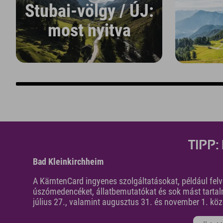
Stubai-völgy / ÚJ:
most nyitva
TIPP:
Bad Kleinkirchheim
A KärntenCard ingyenes szolgáltatásokat, például fel
úszómedencéket, állatbemutatókat és sok mást tartal
július 27., valamint augusztus 31. és november 1. köz