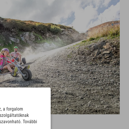
z, a forgalom
szolgáltatóknak
sszavonható. További