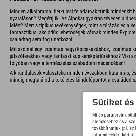
Minden alkalommal herkulesi feladatnak tűnik mindenkit b
nyaraláson? Megértjük. Az Alpokat gyakran tévesen alábec
Miért? Mert a tipikus tevékenységek, mint a túrázás és a k
fantasztikus, akciódús lehetőségek várnak minden Explorer
családtag sem fog unatkozni.
Mit szólnál egy izgalmas hegyi kocsikázáshoz, izgalmas k
játszóterekhez vagy fantasztikus kerékpártúrákhoz? Vízi s
folyóban vagy a természetes szabadtéri medencében!
A kirándulások választéka minden évszakban hatalmas, és
mindig megtalálod a tökéletes kiindulópontot a családod 
Sütiket és
Mi és partnereink süt
elemzéséhez és a szem
továbbíthatjuk (pl. a
információkért kérjük