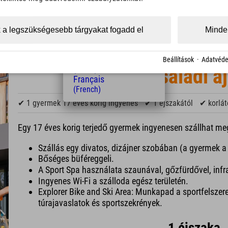
(Czech)
Polski
ádoknak!
(Polish)
 a legszükségesebb tárgyakat fogadd el
Minden
Magyar
(Hungarian)
Nederlands
Beállítások
·
Adatvéde
(Dutch)
Boldog családi aj
Français
(French)
✔ 1 gyermek 17 éves korig ingyenes
✔ 1 éjszakától
✔ korlát
Egy 17 éves korig terjedő gyermek ingyenesen szállhat me
Szállás egy divatos, dizájner szobában (a gyermek a
Bőséges büféreggeli.
A Sport Spa használata szaunával, gőzfürdővel, infr
Ingyenes Wi-Fi a szálloda egész területén.
Explorer Bike and Ski Area: Munkapad a sportfelszerel
túrajavaslatok és sportszekrények.
1 éjszaka, 