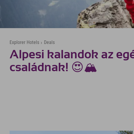
Explorer Hotels
›
Deals
Alpesi kalandok az eg
családnak! 😍🏔️