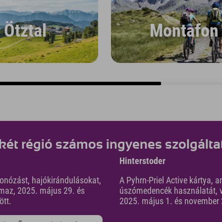
Ötztal
Montafon
 két régió számos ingyenes szolgálta
Hinterstoder
vonózást, hajókirándulásokat,
A Pyhrn-Priel Active kártya, 
maz, 2025. május 29. és
úszómedencék használatát, v
ött.
2025. május 1. és november 