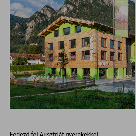
Fedezd fel Ausztriát gyerekekkel