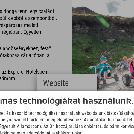
oldoggá tenni egy családi
sülik ebből a szempontból.
erékpározás mellett
 régióban. Egyetlen
alandösvényekhez, festői
zórakozás vár a tóban, a
 az Explorer Hotelsben
számára.
Website
Deutsch
 más technológiákat használunk.
(German)
English
iket és hasonló technológiákat használunk weboldalunk biztosításáho
(English)
élyre szabott tartalom megjelenítéséhez. Az adatokat harmadik fél 
Italiano
(Italian)
z Egyesült Államokban). Az Ön hozzájárulása önkéntes, és bármikor vi
Čeština
, tekintse meg adatvédelmi szabályzatunkat.