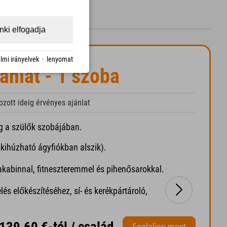
ki elfogadja
lmi irányelvek
·
lenyomat
ánlat - 1 szoba
ozott ideig érvényes ajánlat
g a szülők szobájában.
 kihúzható ágyfiókban alszik).
akabinnal, fitneszteremmel és pihenősarokkal.
és előkészítéséhez, sí- és kerékpártároló,
139,60 €-tól / család
Foglaljon most