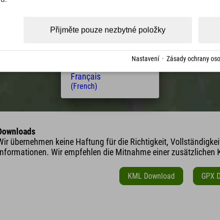
(Czech)
Polski
(Polish)
Přijměte pouze nezbytné položky
Magyar
(Hungarian)
Nederlands
Nastavení
·
Zásady ochrany oso
(Dutch)
Français
(French)
Downloads
Wir übernehmen keine Haftung für die Richtigkeit, Vollständigke
Informationen. Wir empfehlen die Mitnahme einer zusätzlichen K
KML Download
GPX 