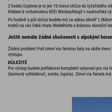
Z hotelu Explorer je to jen 10 minut chůze do lyžařského 
hřebeni k vrcholovému kříži Wimbachkopf v nadmořské vý
Po hodině a půl chůze budete mít za sebou téměř 1,5kilom
metrů na vás čeká chata Wedelhütte s krásnou sluneční ter
Ještě nemáte žádné zkušenosti s alpskými hora
Žádný problém! Pod zimní via ferratou byla na skále vlev
výstupu.
DŮLEŽITÉ
Pro výstup budete potřebovat kompletní vybavení pro via fe
(lavinový vyhledávač, sonda, lopata). Zimní via ferrata má