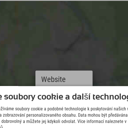
Website
Hier klicken, um Google Maps zu aktivieren.
Deutsch
soubory cookie a další technolog
(German)
Es gelten unsere Datenschutzbedingungen.
English
užíváme soubory cookie a podobné technologie k poskytování našich 
(English)
Italiano
a zobrazování personalizovaného obsahu. Data mohou být předávána 
(Italian)
e dobrovolný a můžete jej kdykoli odvolat. Více informací naleznete 
Čeština
jů.