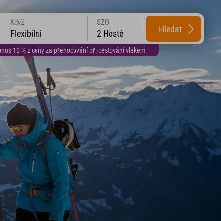
Když
SZO
Hledat
Flexibilní
2 Hosté
us 10 % z ceny za přenocování při cestování vlakem