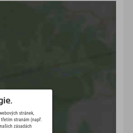
ie.
webových stránek,
třetím stranám (např.
v našich zásadách