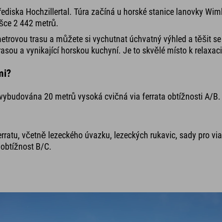
střediska Hochzillertal. Túra začíná u horské stanice lanovky 
šce 2 442 metrů.
etrovou trasu a můžete si vychutnat úchvatný výhled a těšit s
asou a vynikající horskou kuchyní. Je to skvělé místo k relaxac
mi?
o vybudována 20 metrů vysoká cvičná via ferrata obtížnosti A/B
rratu, včetně lezeckého úvazku, lezeckých rukavic, sady pro via
 obtížnost B/C.