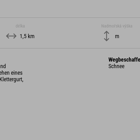
délka
Nadmořská výška
1,5 km
m
Wegbeschaffe
und
Schnee
ehen eines
Klettergurt,