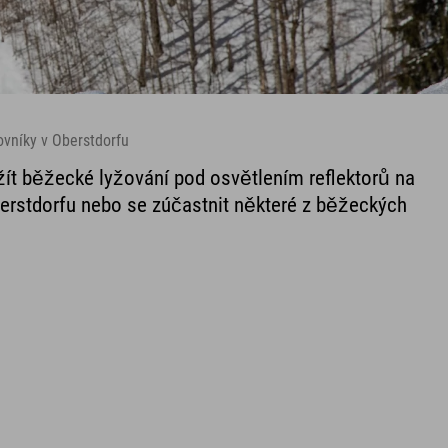
ovníky v Oberstdorfu
ít běžecké lyžování pod osvětlením reflektorů na
rstdorfu nebo se zúčastnit některé z běžeckých