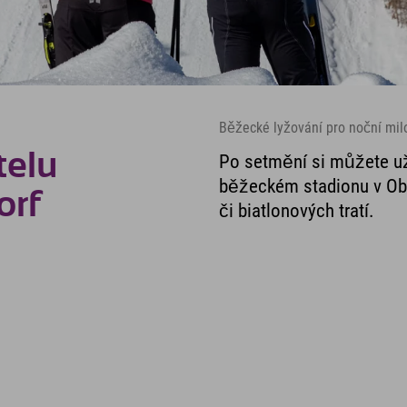
Běžecké lyžování pro noční mil
telu
Po setmění si můžete už
běžeckém stadionu v Obe
orf
či biatlonových tratí.