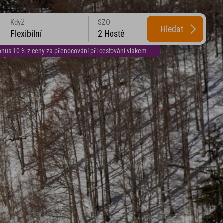
Když
SZO
Hledat
Flexibilní
2 Hosté
us 10 % z ceny za přenocování při cestování vlakem