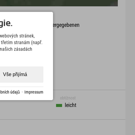
ie.
it oder Aktualität der wiedergegebenen
arte.
webových stránek,
třetím stranám (např.
Download
v našich zásadách
Vše přijímá
bních údajů
·
Impressum
obtížnost
leicht