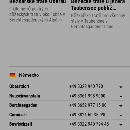
Běžkařské tratě Oberau
Běžecké tratě u jezera
Taubensee poblíž
9 kilometrů pestrých
Ramsau
běžeckých tratí v okolí obce v
Běžkařské tratě pro všechny
Berchtesgadenských Alpách
styly v Taubensee v
Berchtesgadener Land
Německo
Oberstdorf
+49 8322 940 790
An der Breitach 3
Uložit adresu
Neuschwanstein
+49 8361 998 9000
87538 Fischen I. Allgäu
Informace o příjezdu
An der Riese 45
Uložit adresu
Německo
Objednat
Berchtesgaden
+49 8652 977 15 00
87484 Nesselwang im Allgäu
Informace o příjezdu
Odeslat e-mail
Hofreitstr. 7
Uložit adresu
Německo
Objednat
Garmisch
+49 8821 60 35 990
83471 Schönau am Königssee
Informace o příjezdu
Odeslat e-mail
Frickenstraße 22
Uložit adresu
Německo
Objednat
Bayrischzell
+49 8322 940 794 45
82490 Farchant
Informace o příjezdu
Odeslat e-mail