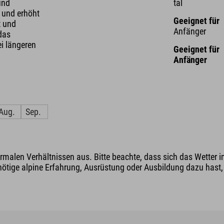
und
tal
 und erhöht
Geeignet für
t und
Anfänger
das
i längeren
Geeignet für
Anfänger
Aug.
Sep.
malen Verhältnissen aus. Bitte beachte, dass sich das Wetter i
nötige alpine Erfahrung, Ausrüstung oder Ausbildung dazu hast, v