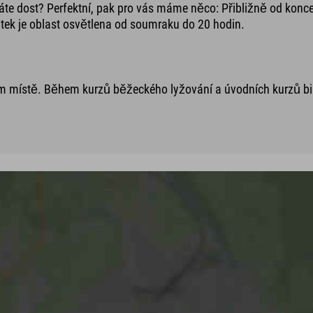
te dost? Perfektní, pak pro vás máme něco: Přibližně od konc
átek je oblast osvětlena od soumraku do 20 hodin.
vném místě. Během kurzů běžeckého lyžování a úvodních kurzů bi