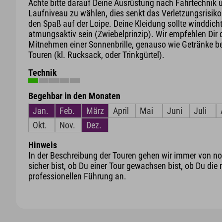
Achte bitte darauf Deine Ausrüstung nach Fahrtechnik 
Laufniveau zu wählen, dies senkt das Verletzungsrisiko
den Spaß auf der Loipe. Deine Kleidung sollte winddich
atmungsaktiv sein (Zwiebelprinzip). Wir empfehlen Dir 
Mitnehmen einer Sonnenbrille, genauso wie Getränke be
Touren (kl. Rucksack, oder Trinkgürtel).
Technik
Begehbar in den Monaten
Jan.
Feb.
März
April
Mai
Juni
Juli
Okt.
Nov.
Dez.
Hinweis
In der Beschreibung der Touren gehen wir immer von nor
sicher bist, ob Du einer Tour gewachsen bist, ob Du die 
professionellen Führung an.