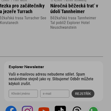
 1,8 km
↕ 1 hm
leicht
↔ 4,3 km
↕ 85 hm
schwierig
tezka pro začátečníky
Náročná běžecká trať v
a jezeře Turrach
údolí Tannheimer
ěžkařská trasa Turracher See
Běžkařská trasa Tannheimer
 Korutanech
Tal poblíž Explorer Hotel
Neuschwanstein
Explorer Newsletter
Vaši e-mailovou adresu nebudeme sdílet. Spam
nenávidíme stejně jako vy. Slibujeme! Odběr můžete
kdykoli zrušit.