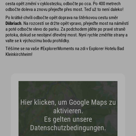
cesta opět změní v cyklostezku, odbočte po cca. Po 400 metrech
odbočte doleva a znovu přejeďte přes most. Teď už to není daleko!
Po krátké chvíli odbočte opět doprava na štěrkovou cestu směr
Döbriach
. Na rozcestí se držte opět vpravo, přejeďte most na náměstí
a poté odbočte vlevo do parku. Za podchodem jděte po pravé straně
potoka, dokud se neobjeví dřevěný most. Nyní rychle změňte strany a
valte se k výchozímu bodu prohlídky.
Těšíme se na vaše #ExplorerMoments na zdi v Explorer Hotelu Bad
Kleinkirchheim!
Hier klicken, um Google Maps zu
aktivieren.
Es gelten unsere
Datenschutzbedingungen.