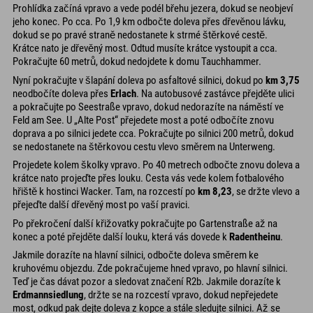
Prohlídka začíná vpravo a vede podél břehu jezera, dokud se neobjeví
jeho konec. Po cca. Po 1,9 km odbočte doleva přes dřevěnou lávku,
dokud se po pravé straně nedostanete k strmé štěrkové cestě.
Krátce nato je dřevěný most. Odtud musíte krátce vystoupit a cca.
Pokračujte 60 metrů, dokud nedojdete k domu Tauchhammer.
Nyní pokračujte v šlapání doleva po asfaltové silnici, dokud po
km 3,75
neodbočíte doleva přes
Erlach
. Na autobusové zastávce přejděte ulici
a pokračujte po Seestraße vpravo, dokud nedorazíte na náměstí ve
Feld am See. U „Alte Post“ přejedete most a poté odbočíte znovu
doprava a po silnici jedete cca. Pokračujte po silnici 200 metrů, dokud
se nedostanete na štěrkovou cestu vlevo směrem na Unterweng.
Projedete kolem školky vpravo. Po 40 metrech odbočte znovu doleva a
krátce nato projeďte přes louku. Cesta vás vede kolem fotbalového
hřiště k hostinci Wacker. Tam, na rozcestí po
km 8,23
, se držte vlevo a
přejeďte další dřevěný most po vaší pravici.
Po překročení další křižovatky pokračujte po Gartenstraße až na
konec a poté přejděte další louku, která vás dovede k
Radentheinu
.
Jakmile dorazíte na hlavní silnici, odbočte doleva směrem ke
kruhovému objezdu. Zde pokračujeme hned vpravo, po hlavní silnici.
Teď je čas dávat pozor a sledovat značení R2b. Jakmile dorazíte k
Erdmannsiedlung
, držte se na rozcestí vpravo, dokud nepřejedete
most, odkud pak dejte doleva z kopce a stále sledujte silnici. Až se