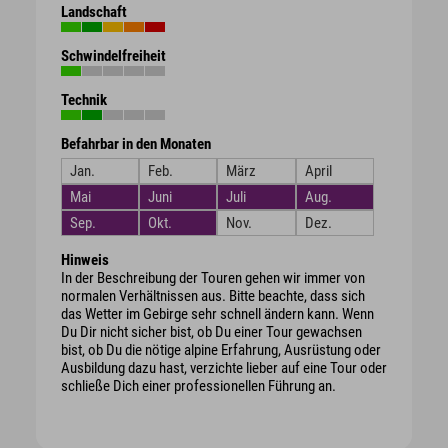
Landschaft
Schwindelfreiheit
Technik
Befahrbar in den Monaten
Jan.
Feb.
März
April
Mai
Juni
Juli
Aug.
Sep.
Okt.
Nov.
Dez.
Hinweis
In der Beschreibung der Touren gehen wir immer von
normalen Verhältnissen aus. Bitte beachte, dass sich
das Wetter im Gebirge sehr schnell ändern kann. Wenn
Du Dir nicht sicher bist, ob Du einer Tour gewachsen
bist, ob Du die nötige alpine Erfahrung, Ausrüstung oder
Ausbildung dazu hast, verzichte lieber auf eine Tour oder
schließe Dich einer professionellen Führung an.