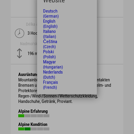
Website
Deutsch
(German)
English
Délka času
délka
(English)
Italiano
3 Hodiny
17,9 km
(Italian)
Čeština
Nadmořská výška
obtížnost
(Czech)
leicht
Polski
196 m
(Polish)
Magyar
(Hungarian)
Nederlands
Ausrüstung
(Dutch)
Mountainbike mit berggängiger Übersetzung, intakten
Français
Bremsen und genügend Bremsbelag. Schutzhelm- und
(French)
Protektoren.
Regen-/Wind-/Sonnen-/Wetterschutzkleidung,
Handschuhe, Getränk, Proviant.
Alpine Erfahrung
Alpine Kondition