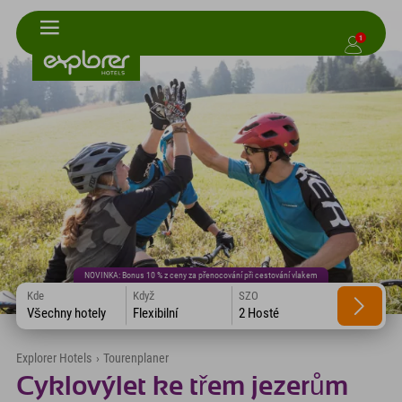
1
NOVINKA: Bonus 10 % z ceny za přenocování při cestování vlakem
Kde
Když
SZO
Všechny hotely
Flexibilní
2 Hosté
Explorer Hotels
›
Tourenplaner
Cyklovýlet ke třem jezerům