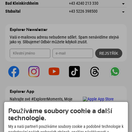
Gscheat 14
Uložit adresu
Rakousko
Objednat
Bad Kleinkirchheim
+43 4240 213 330
6441 Umhausen
Informace o příjezdu
Odeslat e-mail
Dorfstraße 24
Uložit adresu
Rakousko
Objednat
Stubaital
+43 5226 398500
9546 Bad Kleinkirchheim
Informace o příjezdu
Odeslat e-mail
Wiesenweg 6
Uložit adresu
Rakousko
Objednat
6167 Neustift im Stubaital
Informace o příjezdu
Odeslat e-mail
Rakousko
Objednat
Explorer Newsletter
Odeslat e-mail
Vaši e-mailovou adresu nebudeme sdílet. Spam nenávidíme stejně
jako vy. Slibujeme! Odběr můžete kdykoli zrušit.
Explorer App
Nahrajte své #ExplorerMoments, Moje
Explorer To Go s přehledem rezervací,
seznamem míst, která chcete navštívit,
Používáme soubory cookie a další
přehledem restaurací a mnoha dalšími
technologie.
věcmi. Stáhněte si hned!
My a naši partneři používáme soubory cookie a podobné technologie k