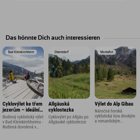
Das könnte Dich auch interessieren
Bad Kleinkirchheim
Oberstdorf
Montafon
Cyklovýlet ke třem
Allgäuská
Výlet do Alp Gibau
jezerům – ideální
cyklostezka
Náročná horská
pro rodiny s dětmi
cyklistická túra divokým
Rodinný cyklistický výlet
Cyklovýlet po Allgäu po
a romantickým
v Bad Kleinkirchheimu -
Allgäuské cyklostezce
Ganifertalem v
Rodinná dovolená v
Montafonu
Korutanech