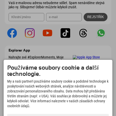
Vaši e-mailovou adresu nebudeme sdílet. Spam nenávidíme stejně
jako vy. Slibujeme! Odběr můžete kdykoli zrušit.
Explorer App
Nahrajte své #ExplorerMoments, Moje
Explorer To Go s přehledem rezervací,
seznamem míst, která chcete navštívit,
Používáme soubory cookie a další
přehledem restaurací a mnoha dalšími
technologie.
věcmi. Stáhněte si hned!
My a naši partneři používáme soubory cookie a podobné technologie k
poskytování našich webových stránek, analýze návštěvnosti a
Čas na chvilky objevitelů
zobrazování personalizovaného obsahu. Data mohou být předávána
166
4.634
km
třetím stranám (např. v USA). Váš souhlas je dobrovolný a můžete jej
Horská jezera a
Sjezdovky pro lyžování a
kdykoli odvolat. Více informací naleznete v našich zásadách ochrany
dobrodružné bazény
snowboarding
osobních údajů.
8.991
km
97
%