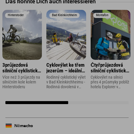
Das könnte Dich auch interessieren
Hinterstoder
Bad Kleinkirchheim
Montafon
3průjezdová
Cyklovýlet ke třem
Čtyřprůjezdová
silniční cyklistická
jezerům – ideální
silniční cyklistická
túra
pro rodiny s dětmi
túra ve
Více než 3 průjezdy na
Rodinný cyklistický výlet
Cyklovýlet na silnici
Vorarlbersku
silničním kole kolem
v Bad Kleinkirchheimu -
přes 4 průsmyky poblíž
Hinterstoderu
Rodinná dovolená v
hotelu Explorer v
Korutanech
Montafonu
Německo