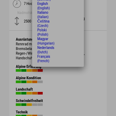
7 Hodiny
English
134 km
(English)
Italiano
Nadmořská výška
obtížnost
(Italian)
schwierig
2500 m
Čeština
(Czech)
Polski
(Polish)
Magyar
Ausrüstung
(Hungarian)
Rennrad mit intakten Bremsen und genügend
Nederlands
Bremsbelag. Schutzhelm,
(Dutch)
Regen-/Wind-/Sonnen-/Wetterschutzkleidung,
Français
Handschuhe, Getränk, ggf. Proviant.
(French)
Alpine Erfahrung
Alpine Kondition
Landschaft
Schwindelfreiheit
Technik