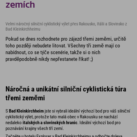
zemích
Velmi náročný silniční cyklistický výlet přes Rakousko, Itálii a Slovinsko z
Bad Kleinkirchheimu
Pokud se dnes rozhodnete pro zájezd třemi zeměmi, určitě
toho později nebudete litovat. Všechny tři země mají co
nabídnout, co se týče scenérie, takže si o nich
pravděpodobně nikdy nepřestanete říkat! ;)
Náročná a unikátní silniční cyklistická túra
třemi zeměmi
S
Bad Kleinkirchheim
jste si vybrali ideální výchozí bod pro váš silniční
cyklistický výlet, protože tato malá obec v Rakousku se nachází
nedaleko
italských a slovinských hranic
. Ideální výchozí bod pro
poznávání krajiny všech tří zemí.
Začněte u hotelu Explorer v Bad Kleinkirchheimu a odbočte doleva