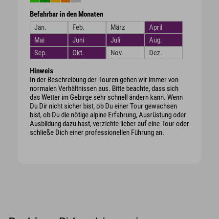
Befahrbar in den Monaten
Jan.
Feb.
März
April
Mai
Juni
Juli
Aug.
Sep.
Okt.
Nov.
Dez.
Hinweis
In der Beschreibung der Touren gehen wir immer von
normalen Verhältnissen aus. Bitte beachte, dass sich
das Wetter im Gebirge sehr schnell ändern kann. Wenn
Du Dir nicht sicher bist, ob Du einer Tour gewachsen
bist, ob Du die nötige alpine Erfahrung, Ausrüstung oder
Ausbildung dazu hast, verzichte lieber auf eine Tour oder
schließe Dich einer professionellen Führung an.