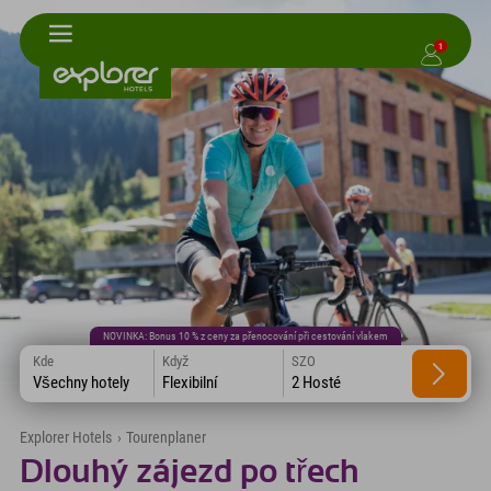
1
NOVINKA: Bonus 10 % z ceny za přenocování při cestování vlakem
Kde
Když
SZO
Všechny hotely
Flexibilní
2 Hosté
Explorer Hotels
›
Tourenplaner
Dlouhý zájezd po třech