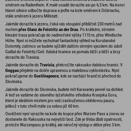
směrem na Radenthein. K malé osadě dorazíte asi po 6,5 km. Na konci
hlavní silnice odbočte doprava a jeďte na kole směrem k Döbriachu,
stále směrem k jezeru Millstatt.
Jakmile dorazíte k jezeru, čeká vás stoupání přibližně 230 metrů nad
mořem
přes Glanz do Feistritz an der Drau
. Po krátkém, strmém
klesání trasa pokračuje do nadmořské výšky 1110 m, přes Windische
Höhe. Nyní si můžete vychutnat fantastický výhled na Korutanské
Dolomity, zatímco se budete sjíždět dalším strmým sjezdem do údolí
Gailtal do Feistritz/Geil. Italská hranice se pomalu blíží a blíží a brzy
dorazíte do Travisia.
Jakmile dorazíte do
Travisia
, překročíte rakousko-italskou hranici. V
Goggau
přejdete na dobře upravenou a malebnou cyklostezku. Nyní
pokračujeme do
Gostilnaponce
, kde se nachází hraniční přechod do
Slovinska.
Jakmile dorazíte do Slovinska, budete mít Karavanky pevně na dohled.
A teď se vydáme do slavného lyžařského střediska Kranjska Gora,
které je ideálním místem pro vaši zaslouženou obědovou pauzu,
jelikož v tuto chvíli máte za sebou již 60 km.
Osvěžení nyní vyrazíte na kole do kopce přes Wurzen Pass a znovu se
dostanete do Rakouska na nejvyšší bod. Zde je třeba dbát opatrnosti,
protože Wurzenpass je krátký, ale náročný výstup o délce přes 3 km.