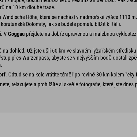
km z kopce, dokud nedorazíte do Feistritz an der Drau. Pak začí
trů na 10 km dlouhé trase.
s Windische Höhe, která se nachází v nadmořské výšce 1110 m. N
korutanské Dolomity, jak se budete pomalu blížit k Itálii.
i. V
Goggau
přejdete na dobře upravenou a malebnou cyklostezku
 na dohled. Už jste ušli 60 km ve slavném lyžařském středisku
stup přes Wurzenpass, abyste se v nejvyšším bodě dostali zpět
m.
orf
. Odtud se na kole vrátíte téměř po rovině 30 km kolem řeky
te, relaxujete a prohlížíte si skvělé fotografie, které jste dnes 