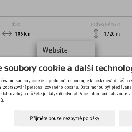
délka
Nadmořská výška
106 km
1720 m
Website
ag.
Deutsch
soubory cookie a další technolog
ng,
(German)
English
užíváme soubory cookie a podobné technologie k poskytování našich 
(English)
Italiano
a zobrazování personalizovaného obsahu. Data mohou být předávána 
(Italian)
e dobrovolný a můžete jej kdykoli odvolat. Více informací naleznete 
Čeština
jů.
(Czech)
Polski
(Polish)
Přijměte pouze nezbytné položky
Magyar
(Hungarian)