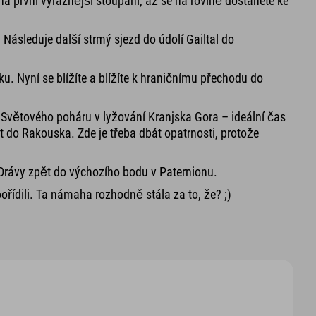
ná první výraznější stoupání, až se na rovině dostanete ke
ásleduje další strmý sjezd do údolí Gailtal do
. Nyní se blížíte a blížíte k hraničnímu přechodu do
 Světového poháru v lyžování Kranjska Gora – ideální čas
 do Rakouska. Zde je třeba dbát opatrnosti, protože
 Drávy zpět do výchozího bodu v Paternionu.
pořídili. Ta námaha rozhodně stála za to, že? ;)