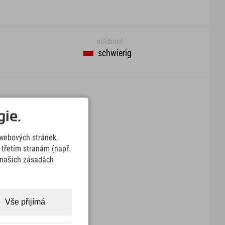
obtížnost
schwierig
ie.
webových stránek,
třetím stranám (např.
v našich zásadách
Vše přijímá