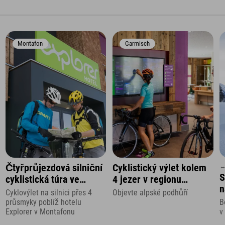
Montafon
Garmisch
↔
Čtyřprůjezdová silniční
Cyklistický výlet kolem
S
cyklistická túra ve
4 jezer v regionu
n
Vorarlbersku
Zugspitze
Cyklovýlet na silnici přes 4
Objevte alpské podhůří
průsmyky poblíž hotelu
B
Explorer v Montafonu
v