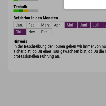
Technik
Befahrbar in den Monaten
Jan.
Feb.
März
April
Mai
Juni
Juli
Okt.
Nov.
Dez.
Hinweis
In der Beschreibung der Touren gehen wir immer von nor
sicher bist, ob Du einer Tour gewachsen bist, ob Du die 
professionellen Führung an.