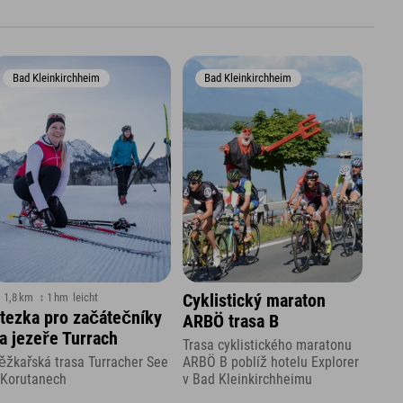
Bad Kleinkirchheim
Bad Kleinkirchheim
 1,8 km
↕ 1 hm
leicht
Cyklistický maraton
tezka pro začátečníky
ARBÖ trasa B
a jezeře Turrach
Trasa cyklistického maratonu
ARBÖ B poblíž hotelu Explorer
ěžkařská trasa Turracher See
v Bad Kleinkirchheimu
 Korutanech