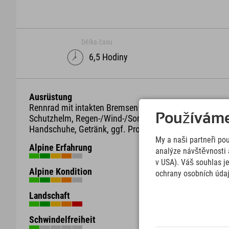
Délka času
6,5 Hodiny
Ausrüstung
Rennrad mit intakten Bremsen und genügend Bremsbel
Používáme 
Schutzhelm, Regen-/Wind-/Sonnen-/Wetterschutzkleidu
Handschuhe, Getränk, ggf. Proviant.
My a naši partneři po
Alpine Erfahrung
analýze návštěvnosti 
v USA). Váš souhlas j
Alpine Kondition
ochrany osobních úda
Landschaft
Schwindelfreiheit