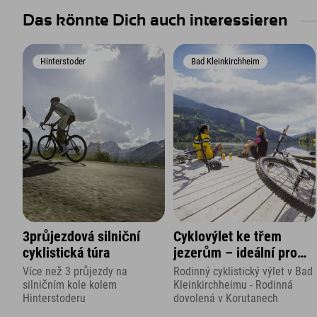
Das könnte Dich auch interessieren
Hinterstoder
Bad Kleinkirchheim
3průjezdová silniční
Cyklovýlet ke třem
cyklistická túra
jezerům – ideální pro
rodiny s dětmi
Více než 3 průjezdy na
Rodinný cyklistický výlet v Bad
silničním kole kolem
Kleinkirchheimu - Rodinná
Hinterstoderu
dovolená v Korutanech