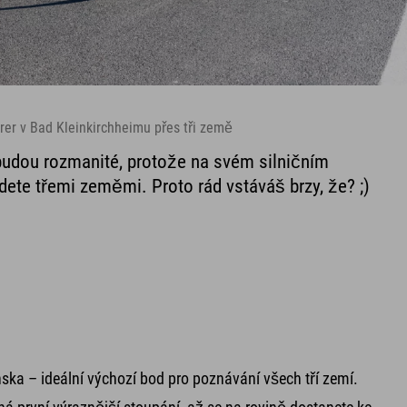
orer v Bad Kleinkirchheimu přes tři země
 budou rozmanité, protože na svém silničním
edete třemi zeměmi. Proto rád vstáváš brzy, že? ;)
nska – ideální výchozí bod pro poznávání všech tří zemí.