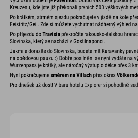
Výchozím bodem je
Paternion
. Odtud vás čeká poklidný 2 
Kreuzenu, kde jste již překonali prvních 500 výškových me
Po krátkém, strmém sjezdu pokračujete v jízdě na kole pře
Feistritz/Geil. Zde si můžete vychutnat nádherný výhled na 
Po příjezdu do
Travisia
překročíte rakousko-italskou hranic
Slovinska, který se nachází v Gostilnaponci.
Jakmile dorazíte do Slovinska, budete mít Karavanky pevně
na obědovou pauzu :) Dobře posilněni se nyní vydáte na vý
Wurzenpass je krátký, ale náročný výstup o délce přes 3 k
Nyní pokračujeme
směrem na Villach
přes okres
Völkernd
Pro dnešek už dost! V baru hotelu Explorer si pohodlně sedne