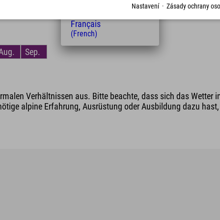
Nederlands
Nastavení
·
Zásady ochrany oso
(Dutch)
Français
(French)
Aug.
Sep.
malen Verhältnissen aus. Bitte beachte, dass sich das Wetter i
nötige alpine Erfahrung, Ausrüstung oder Ausbildung dazu hast, v