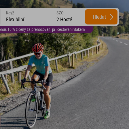
Když
SZO
Hledat
Flexibilní
2 Hosté
us 10 % z ceny za přenocování při cestování vlakem