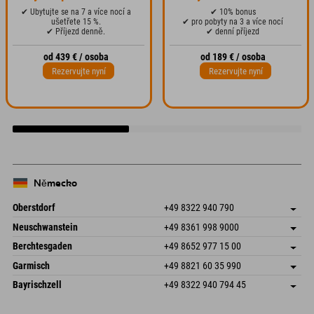
✔ Ubytujte se na 7 a více nocí a
✔ 10% bonus
ušetřete 15 %.
✔ pro pobyty na 3 a více nocí
✔ Příjezd denně.
✔ denní příjezd
od 439 € / osoba
od 189 € / osoba
Rezervujte nyní
Rezervujte nyní
Německo
Oberstdorf
+49 8322 940 790
An der Breitach 3
Uložit adresu
Neuschwanstein
+49 8361 998 9000
87538 Fischen I. Allgäu
Informace o příjezdu
An der Riese 45
Uložit adresu
Německo
Objednat
Berchtesgaden
+49 8652 977 15 00
87484 Nesselwang im Allgäu
Informace o příjezdu
Odeslat e-mail
Hofreitstr. 7
Uložit adresu
Německo
Objednat
Garmisch
+49 8821 60 35 990
83471 Schönau am Königssee
Informace o příjezdu
Odeslat e-mail
Frickenstraße 22
Uložit adresu
Německo
Objednat
Bayrischzell
+49 8322 940 794 45
82490 Farchant
Informace o příjezdu
Odeslat e-mail
Seebergstr. 17
Uložit adresu
Německo
Objednat
83735 Bayrischzell
Informace o příjezdu
Odeslat e-mail