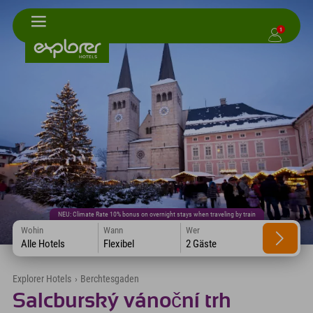
1
NEU: Climate Rate 10% bonus on overnight stays when traveling by train
Wohin
Wann
Wer
Alle Hotels
Flexibel
2 Gäste
Explorer Hotels
›
Berchtesgaden
Salcburský vánoční trh