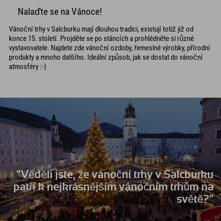
Nalaďte se na Vánoce!
Vánoční trhy v Salcburku mají dlouhou tradici, existují totiž již od
konce 15. století. Projděte se po stáncích a prohlédněte si různé
vystavovatele. Najdete zde vánoční ozdoby, řemeslné výrobky, přírodní
produkty a mnoho dalšího. Ideální způsob, jak se dostat do vánoční
atmosféry :-)
"Věděli jste, že vánoční trhy v Salcburku
patří k nejkrásnějším vánočním trhům na
světě?"