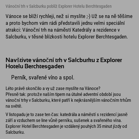
Vánoční trh v Salcburku poblíž Explorer Hotelu Berchtesgaden
Vánoce se blíží rychleji, než si myslíte ;-) Už se na ně těšíme
a proto bychom vám rádi představili jednu velmi speciální
atrakci: Vánoční trh na náměstí Katedrály a rezidence v
Salcburku, v těsné blízkosti hotelu Explorer Berchtesgaden.
Navštivte vánoční trh v Salcburku z Explorer
Hotelu Berchtesgaden
Perník, svařené víno a spol.
Léto právě skončilo a vy už zase myslíte na Vánoce?
Přesně tak: protože naším tipem na útulné adventní období jsou
vánoční trhy v Salcburku, které patří k nejkrásnějším vánočním trhům
na světě.
V listopadu je to zase ten čas: katedrála a náměstí s rezidencí jasně
září a vzduchem se line vůně perníku, sušenek a svařeného vína.
Explorer Hotel Berchtesgaden je vzdálený pouhých 35 minut jízdy od
Salcburku.