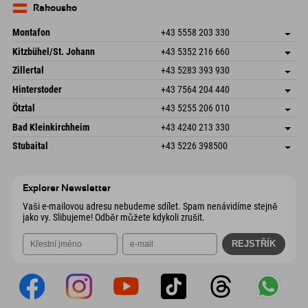
Německo
Objednat
Rakousko
Odeslat e-mail
Montafon
+43 5558 203 330
Dorfstr. 127b
Uložit adresu
Kitzbühel/St. Johann
+43 5352 216 660
6793 Gaschurn/Montafon
Informace o příjezdu
Speckbacherstraße 87
Uložit adresu
Rakousko
Objednat
Zillertal
+43 5283 393 930
6380 St. Johann in Tirol
Informace o příjezdu
Odeslat e-mail
Schmiedau 2
Uložit adresu
Rakousko
Objednat
Hinterstoder
+43 7564 204 440
6272 Kaltenbach im Zillertal
Informace o příjezdu
Odeslat e-mail
Freizeitpark 10
Uložit adresu
Rakousko
Objednat
Ötztal
+43 5255 206 010
4573 Hinterstoder
Informace o příjezdu
Odeslat e-mail
Gscheat 14
Uložit adresu
Rakousko
Objednat
Bad Kleinkirchheim
+43 4240 213 330
6441 Umhausen
Informace o příjezdu
Odeslat e-mail
Dorfstraße 24
Uložit adresu
Rakousko
Objednat
Stubaital
+43 5226 398500
9546 Bad Kleinkirchheim
Informace o příjezdu
Odeslat e-mail
Wiesenweg 6
Uložit adresu
Rakousko
Objednat
6167 Neustift im Stubaital
Informace o příjezdu
Odeslat e-mail
Rakousko
Objednat
Explorer Newsletter
Odeslat e-mail
Vaši e-mailovou adresu nebudeme sdílet. Spam nenávidíme stejně
jako vy. Slibujeme! Odběr můžete kdykoli zrušit.