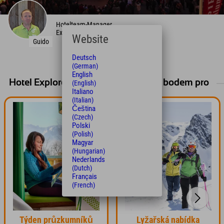
Hotelteam-Manager
Explorer Hotel Berchtesgaden
Website
Guido
Deutsch
(German)
English
Hotel Explorer je ideálním výchozím bodem pro
(English)
Italiano
(Italian)
Čeština
(Czech)
Polski
(Polish)
Magyar
(Hungarian)
Nederlands
(Dutch)
Français
(French)
Týden průzkumníků
Lyžařská nabídka