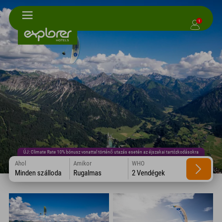
1
ÚJ: Climate Rate 10% bónusz vonattal történő utazás esetén az éjszakai tartózkodásokra
Ahol
Amikor
WHO
Minden szálloda
Rugalmas
2 Vendégek