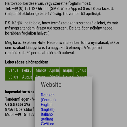
Ha további kérdése van, vagy szeretne foglalni most:
Tel. +49 (0) 151 127 66 111 (SMS, WhatsApp is) 8 és 18 óra között.
(májustól októberig) és 9-17 óráig. (novembertől áprilisig).
P.S. Kérjük, ne feledje, hogy természetesen szerencséje lehet, és már
másnapra tandem járatot tud szerezni. De általában néhány nappal
korábban foglaljon helyet ;)
Még ha az Explorer Hotel Neuschwansteinben tölti a nyaralását, akkor
sem szabad kihagynia ezt a nagyszerű élményt. A Vogelfrei
repülőiskola 50 perc alatt elérhető autóval.
Lehetséges a hónapokban
Január
Február
Március
Április
május
június
Július
Augusztus
Szept.
Október
November
December
Website
kapcsolattartó személy
Deutsch
Tandemfliegen - Vogelfrei
(German)
Oststrasse 29a
English
87561 Oberstdorf
(English)
Italiano
Mobil
+49 151 127 661 11
(Italian)
Čeština