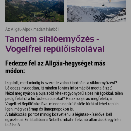
Az Allgäu-Alpok madártávlatból
Tandem siklóernyőzés -
Vogelfrei repülőiskolával
Fedezze fel az Allgäu-hegységet más
módon:
Izgatott, mert mindig is szerette volna kipróbálni a siklóernyőzést?
Lélegezz nyugodtan, itt minden fontos információt megtalálsz ;)
Nézd meg nyáron a buja zöld réteket gyönyörű alpesi virágokkal, télen
pedig felülről a hófödte csúcsokat? Ha az időjárás megfelelő, a
Vogelfrei Repülőiskolával minden nap különféle túrákat lehet repülni.
Igen, még vasárnap és ünnepnapokon is.
A találkozási pontot mindig közvetlenül a légiutas-kísérővel kell
egyeztetni. Ez általában a Nebelhornbahn felvonó állomások egyikén
található.