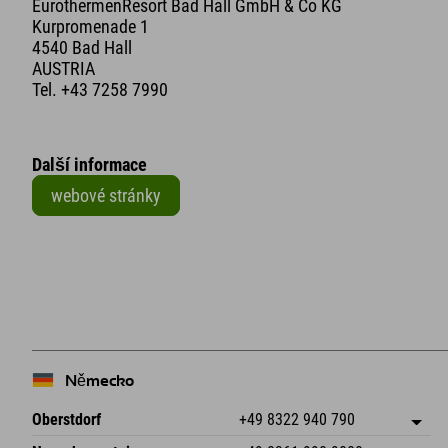
EurothermenResort Bad Hall GmbH & Co KG
Kurpromenade 1
4540 Bad Hall
AUSTRIA
Tel.
+43 7258 7990
Další informace
webové stránky
+
−
Německo
Oberstdorf
+49 8322 940 790
An der Breitach 3
Uložit adresu