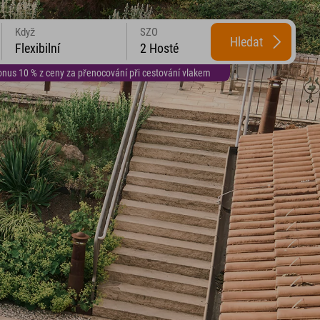
Když
SZO
Hledat
Flexibilní
2 Hosté
us 10 % z ceny za přenocování při cestování vlakem