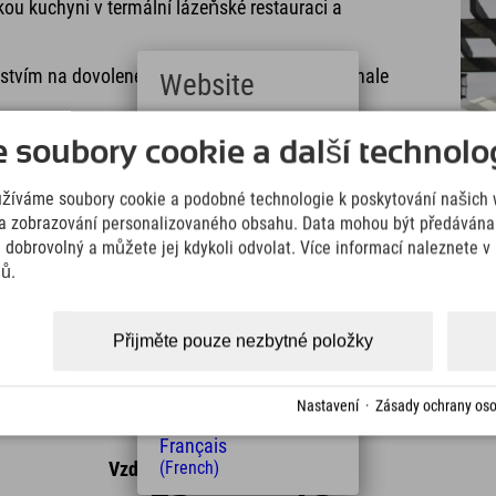
u kuchyni v termální lázeňské restauraci a
tvím na dovolené v Hinterstoderu nezní dokonale
Website
Deutsch
soubory cookie a další technolog
(German)
English
užíváme soubory cookie a podobné technologie k poskytování našich 
(English)
Italiano
a zobrazování personalizovaného obsahu. Data mohou být předávána 
 Mediterrana najdete
zde
!
(Italian)
e dobrovolný a můžete jej kdykoli odvolat. Více informací naleznete 
Čeština
jů.
(Czech)
Polski
(Polish)
Přijměte pouze nezbytné položky
Magyar
(Hungarian)
Nederlands
Nastavení
·
Zásady ochrany oso
(Dutch)
Français
(French)
Vzdálenost od hotelu