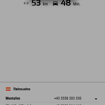
53
48
km
Min.
Leaflet
| Map data © OpenStreetMap contributors
Rakousko
Montafon
+43 5558 203 330
Dorfstr. 127b
Uložit adresu