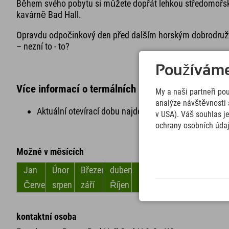
Během svého pobytu si můžete dopřát lehkou středomořsko
kavárně Bad Hall.
Opravdu odpočinkový den před dalším horským dobrodružs
– nezní to - to?
Používáme 
Více informací o termálních lázních Mediterrana:
My a naši partneři po
analýze návštěvnosti 
Aktuální otevírací dobu najdete
zde
za termální lázně
v USA). Váš souhlas j
ochrany osobních úda
Možné v měsících
Jan
Únor
Březen
duben
květen
červen
Červenec
srpen
září
Říjen
listopad
Prosinec
kontaktní osoba