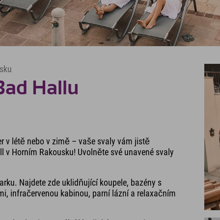
usku
Bad Hallu
er v létě nebo v zimě – vaše svaly vám jistě
all v Horním Rakousku! Uvolněte své unavené svaly
rku. Najdete zde uklidňující koupele, bazény s
i, infračervenou kabinou, parní lázní a relaxačním