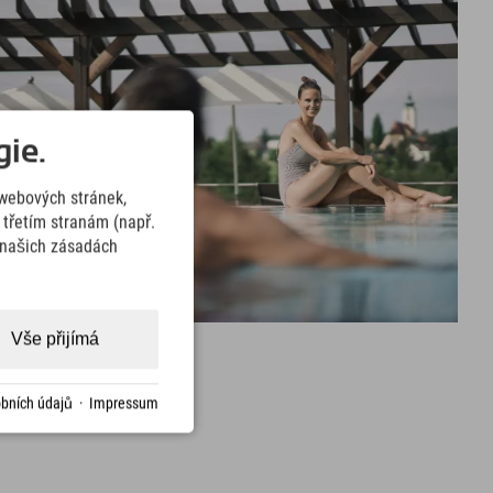
ie.
webových stránek,
třetím stranám (např.
v našich zásadách
Vše přijímá
bních údajů
·
Impressum