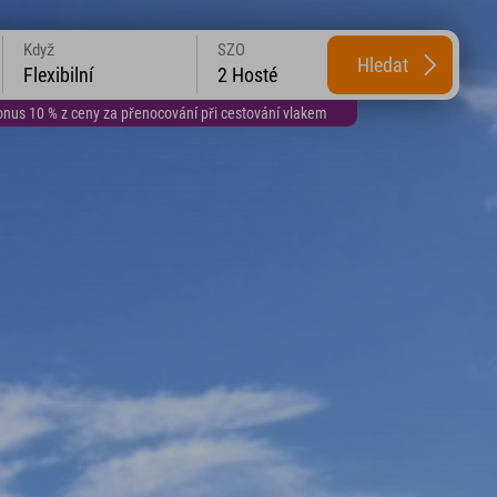
Když
SZO
Hledat
Flexibilní
2 Hosté
us 10 % z ceny za přenocování při cestování vlakem