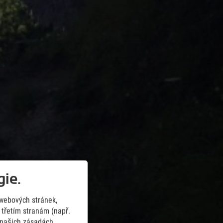
ie.
webových stránek,
třetím stranám (např.
v našich zásadách