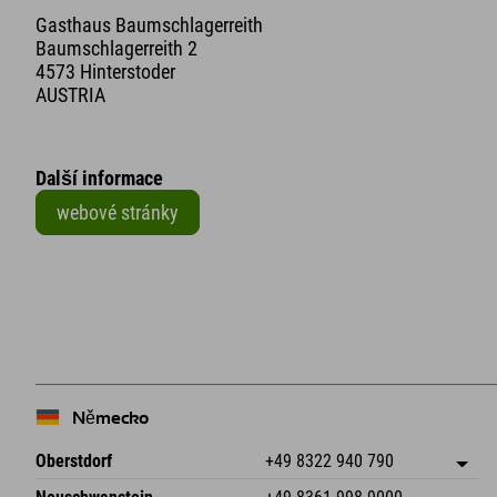
Gasthaus Baumschlagerreith
Baumschlagerreith 2
4573 Hinterstoder
AUSTRIA
Další informace
webové stránky
+
−
Německo
Oberstdorf
+49 8322 940 790
An der Breitach 3
Uložit adresu