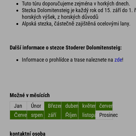
Tuto túru doporučujeme zejména v horkých dnech.
Stezka Dolomitensteig je každý rok od 15. září do 1. 
horských výšek, z horských důvodů
Alpská stezka, částečně zajištěná ocelovými lany.
Další informace o stezce Stoderer Dolomitensteig:
Informace o prohlídce a trase naleznete na
zde
!
Možné v měsících
Jan
Únor
Březen
duben
květen
červen
Červenec
srpen
září
Říjen
listopad
Prosinec
kontaktní osoba