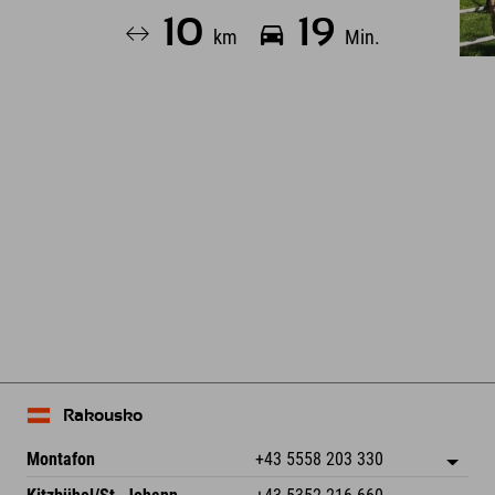
10
19
km
Min.
Leaflet
| Map data © OpenStreetMap contributors
Rakousko
Montafon
+43 5558 203 330
Dorfstr. 127b
Uložit adresu