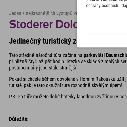
ochrany osobních úda
Jeden z nejkrásnějších výstupů ve východních Alpách v 
Stoderer Dolomitenste
Jedinečný turistický zážitek v Horní
Tato středně náročná túra začíná na
parkovišti Baumschl
přibližně čtyři až pět hodin. Stezka se skládá z malých se
postupem túry jsou stále strmější.
Pokud si chcete během dovolené v Horním Rakousku užít 
turisté, pak je tato okružní túra rozhodně skvělým tipem!
P.S. Po túře můžete dobít baterky lahodnou zvěřinou v hos
Důležité: