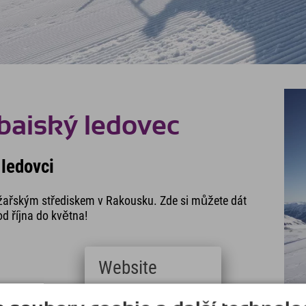
baiský ledovec
 ledovci
yžařským střediskem v Rakousku. Zde si můžete dát
od října do května!
Website
Deutsch