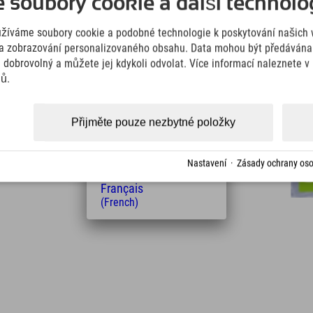
soubory cookie a další technolog
(German)
English
užíváme soubory cookie a podobné technologie k poskytování našich 
(English)
Italiano
a zobrazování personalizovaného obsahu. Data mohou být předávána 
(Italian)
e dobrovolný a můžete jej kdykoli odvolat. Více informací naleznete 
Čeština
jů.
u doveze z hotelu Explorer na Stubaiský ledovec.
(Czech)
Polski
(Polish)
Přijměte pouze nezbytné položky
Magyar
(Hungarian)
Nederlands
Nastavení
·
Zásady ochrany oso
(Dutch)
Français
(French)