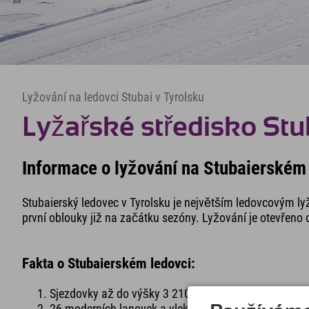
Lyžování na ledovci Stubai v Tyrolsku
Lyžařské středisko Stu
Informace o lyžování na Stubaierském
Stubaierský ledovec v Tyrolsku je největším ledovcovým l
první oblouky již na začátku sezóny. Lyžování je otevřeno 
Fakta o Stubaierském ledovci:
Sjezdovky až do výšky 3 210 metrů nad mořem.
26 moderních lanovek a vleků a lyžařská depa