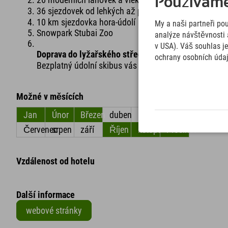
Používáme 
36 sjezdovek od lehkých až po náročné
10 km sjezdovka hora-údolí
My a naši partneři po
Snowpark Stubai Zoo
analýze návštěvnosti 
v USA). Váš souhlas j
Doprava do lyžařského střediska
ochrany osobních úda
Bezplatný údolní skibus vás po celou lyžařskou sezón
Možné v měsících
Jan
Únor
Březen
duben
květen
červen
Červenec
srpen
září
Říjen
listopad
Prosinec
Vzdálenost od hotelu
Další informace
webové stránky