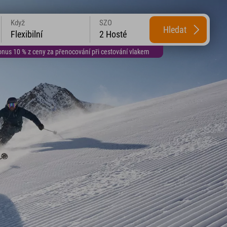
Když
SZO
Hledat
Flexibilní
2 Hosté
us 10 % z ceny za přenocování při cestování vlakem