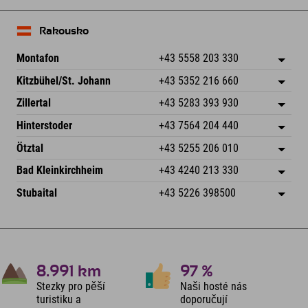
Rakousko
Montafon
+43 5558 203 330
Dorfstr. 127b
Uložit adresu
Kitzbühel/St. Johann
+43 5352 216 660
6793 Gaschurn/Montafon
Informace o příjezdu
Speckbacherstraße 87
Uložit adresu
Rakousko
Objednat
Zillertal
+43 5283 393 930
6380 St. Johann in Tirol
Informace o příjezdu
Odeslat e-mail
Schmiedau 2
Uložit adresu
Rakousko
Objednat
Hinterstoder
+43 7564 204 440
6272 Kaltenbach im Zillertal
Informace o příjezdu
Odeslat e-mail
Freizeitpark 10
Uložit adresu
Rakousko
Objednat
Ötztal
+43 5255 206 010
4573 Hinterstoder
Informace o příjezdu
Odeslat e-mail
Gscheat 14
Uložit adresu
Rakousko
Objednat
Bad Kleinkirchheim
+43 4240 213 330
6441 Umhausen
Informace o příjezdu
Odeslat e-mail
Dorfstraße 24
Uložit adresu
Rakousko
Objednat
Stubaital
+43 5226 398500
9546 Bad Kleinkirchheim
Informace o příjezdu
Odeslat e-mail
Wiesenweg 6
Uložit adresu
Rakousko
Objednat
6167 Neustift im Stubaital
Informace o příjezdu
Odeslat e-mail
Rakousko
Objednat
Odeslat e-mail
8.991
km
97
%
Stezky pro pěší
Naši hosté nás
turistiku a
doporučují