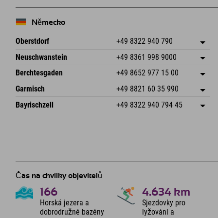
Německo
Oberstdorf
+49 8322 940 790
An der Breitach 3
Uložit adresu
Neuschwanstein
+49 8361 998 9000
87538 Fischen I. Allgäu
Informace o příjezdu
An der Riese 45
Uložit adresu
Německo
Objednat
Berchtesgaden
+49 8652 977 15 00
87484 Nesselwang im Allgäu
Informace o příjezdu
Odeslat e-mail
Hofreitstr. 7
Uložit adresu
Německo
Objednat
Garmisch
+49 8821 60 35 990
83471 Schönau am Königssee
Informace o příjezdu
Odeslat e-mail
Frickenstraße 22
Uložit adresu
Německo
Objednat
Bayrischzell
+49 8322 940 794 45
82490 Farchant
Informace o příjezdu
Odeslat e-mail
Seebergstr. 17
Uložit adresu
Německo
Objednat
83735 Bayrischzell
Informace o příjezdu
Odeslat e-mail
Německo
Objednat
Odeslat e-mail
Čas na chvilky objevitelů
166
4.634
km
Horská jezera a
Sjezdovky pro
dobrodružné bazény
lyžování a