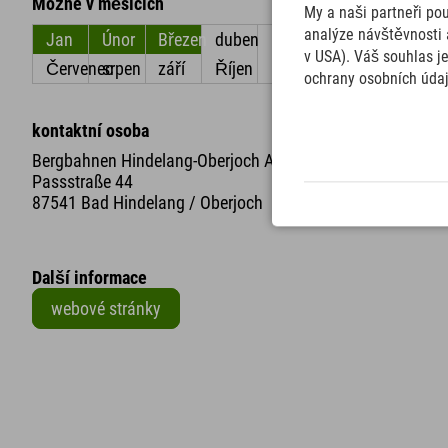
Možné v měsících
My a naši partneři po
analýze návštěvnosti 
Jan
Únor
Březen
duben
květen
červen
v USA). Váš souhlas j
Červenec
srpen
září
Říjen
listopad
Prosinec
ochrany osobních úda
kontaktní osoba
Bergbahnen Hindelang-Oberjoch AG
Passstraße 44
87541 Bad Hindelang / Oberjoch
Další informace
webové stránky
+
−