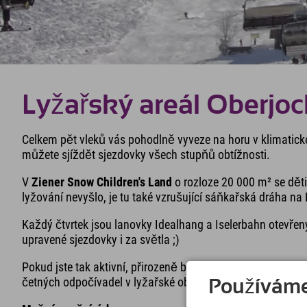
Lyžařský areál Oberjo
Celkem pět vleků vás pohodlně vyveze na horu v klimatick
můžete sjíždět sjezdovky všech stupňů obtížnosti.
V
Ziener Snow Children's Land
o rozloze 20 000 m² se dět
lyžování nevyšlo, je tu také vzrušující sáňkařská dráha n
Každý čtvrtek jsou lanovky Idealhang a Iselerbahn otevřen
upravené sjezdovky i za světla ;)
Pokud jste tak aktivní, přirozeně budete mít někdy hlad. Nej
četných odpočívadel v lyžařské oblasti Oberjoch.
Používáme 