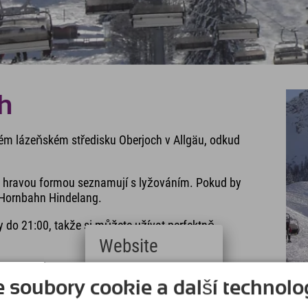
ch
ém lázeňském středisku Oberjoch v Allgäu, odkud
i hravou formou seznamují s lyžováním. Pokud by
a Hornbahn Hindelang.
y do 21:00, takže si můžete užívat perfektně
Website
lepší způsob, jak utišit žízeň, je na jedné z
Deutsch
soubory cookie a další technolog
(German)
English