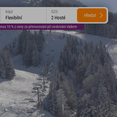
Když
SZO
Hledat
Flexibilní
2 Hosté
us 10 % z ceny za přenocování při cestování vlakem