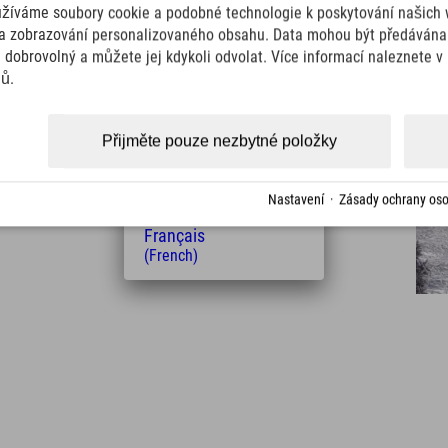
užíváme soubory cookie a podobné technologie k poskytování našich 
(English)
Italiano
a zobrazování personalizovaného obsahu. Data mohou být předávána 
(Italian)
e dobrovolný a můžete jej kdykoli odvolat. Více informací naleznete 
Čeština
jů.
(Czech)
Polski
Vzdálenost od hotelu
(Polish)
Přijměte pouze nezbytné položky
Magyar
19
21
km
Min.
(Hungarian)
Nederlands
Nastavení
·
Zásady ochrany oso
(Dutch)
Français
(French)
Leaflet
| Map data © OpenStreetMap contributors